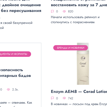
: двойное очищение
восстановить кожу за 7 дн
и без пересушивания
0
820
Начали использовать ретинол и
.
столкнулись с покраснением
ся своей безупречной
кой
БРЕНДЫ И НОВИНКИ
ДИЕНТЫ И ФОРМУЛЫ
езопасность
нтарных бадов
0
2.5к.
Enzym AEM8 — Cerad Lotio
0
742
аете — отвечаем. Как
В новинках — лосьон под крем Enz