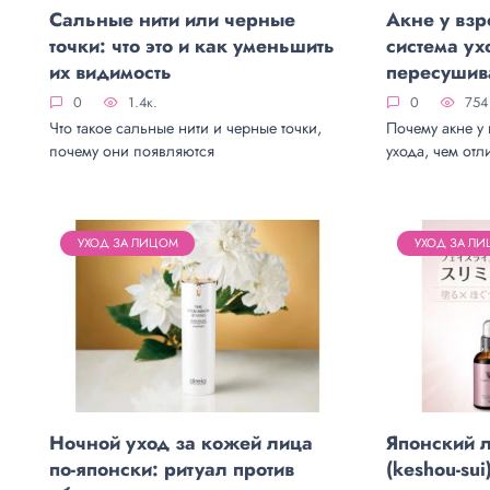
Сальные нити или черные
Акне у взр
точки: что это и как уменьшить
система ух
их видимость
пересушив
0
1.4к.
0
754
Что такое сальные нити и черные точки,
Почему акне у 
почему они появляются
ухода, чем отл
УХОД ЗА ЛИЦОМ
УХОД ЗА Л
Ночной уход за кожей лица
Японский 
по-японски: ритуал против
(keshou-sui