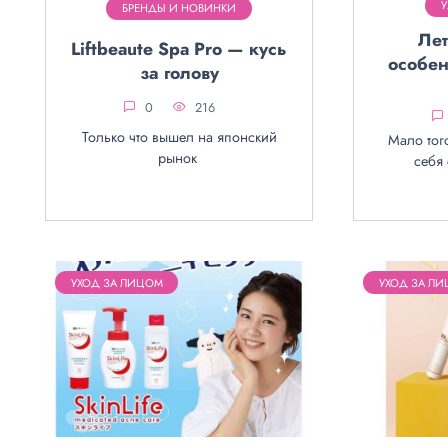
БРЕНДЫ И НОВИНКИ
Лет
Liftbeaute Spa Pro — кусь
особен
за голову
0
216
Только что вышел на японский
Мало того
рынок
себя
УХОД ЗА ЛИЦОМ
УХОД ЗА Л