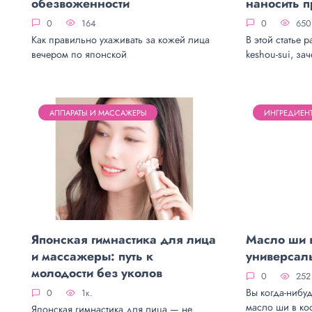
обезвоженности
наносить 
0
164
0
650
Как правильно ухаживать за кожей лица
В этой статье р
вечером по японской
keshou-sui, за
АППАРАТЫ И МАССАЖЕРЫ
ИНГРЕДИЕН
Японская гимнастика для лица
Масло ши в
и массажеры: путь к
универсал
молодости без уколов
0
252
Вы когда-нибу
0
1к.
масло ши в ко
Японская гимнастика для лица — не