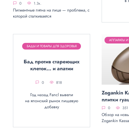
в 
0
1.3к.
Пигментные пятна на лице — проблема, с
которой сталкивается
АППАРАТЫ 
БАДЫ И ТОВАРЫ ДЛЯ ЗДОРОВЬЯ
Бад против стареющих
клеток… и апатии
0
818
Zogankin K
Год назад Fancl вывели
плитки гуа
на японский рынок пищевую
добавку
0
351
Обзор на новы
Zogankin Kass