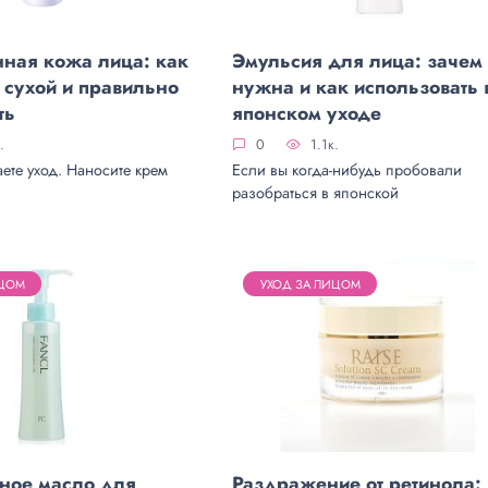
ная кожа лица: как
Эмульсия для лица: зачем
т сухой и правильно
нужна и как использовать 
ть
японском уходе
.
0
1.1к.
ете уход. Наносите крем
Если вы когда-нибудь пробовали
разобраться в японской
ИЦОМ
УХОД ЗА ЛИЦОМ
ное масло для
Раздражение от ретинола: