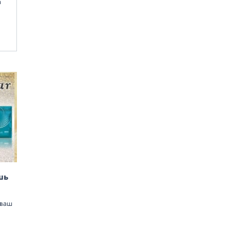
а
шь
 ваш