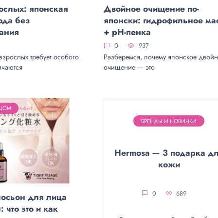
ослых: японская
Двойное очищение по-
ода без
японски: гидрофильное ма
ания
+ pH-пенка
0
937
взрослых требует особого
Разберемся, почему японское двой
ичаются
очищение — это
ИЦОМ
БРЕНДЫ И НОВИНКИ
Hermosa — 3 подарка д
кожи
0
689
лосьон для лица
): что это и как