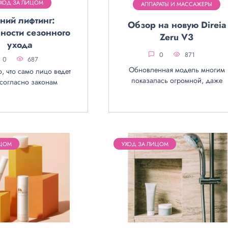
УХОД ЗА ЛИЦОМ
АППАРАТЫ И МАССАЖЕРЫ
ний лифтинг:
Обзор на новую Direia
ности сезонного
Zeru V3
ухода
0
871
0
687
Обновленная модель многим
, что само лицо ведет
показалась огромной, даже
 согласно законам
ИЦОМ
УХОД ЗА ЛИЦОМ