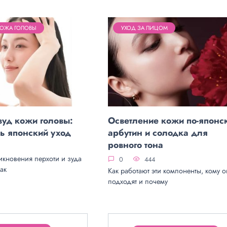
КОЖА ГОЛОВЫ
УХОД ЗА ЛИЦОМ
зуд кожи головы:
Осветление кожи по-японс
ь японский уход
арбутин и солодка для
ровного тона
кновения перхоти и зуда
0
444
ак
Как работают эти компоненты, кому 
подходят и почему