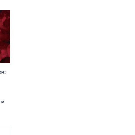
ки:
они