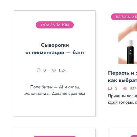
ВОЛОСЫ И 
УХОД ЗА ЛИЦОМ
Сыворотки
от пигментации — батл
0
1.2к.
Перхоть и 
как выбрат
Поле битвы — AI и склад
0
533
мелонпанды. Давайте сравним
Причины возни
кожи головы, к