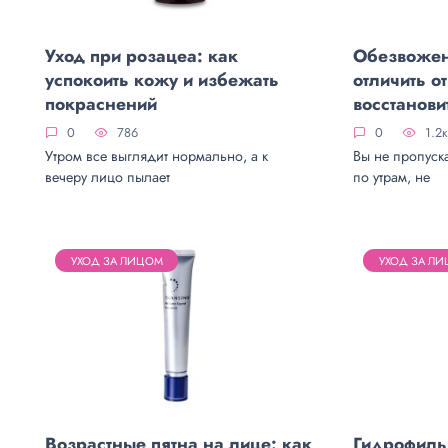
Уход при розацеа: как
Обезвожен
успокоить кожу и избежать
отличить о
покраснений
восстанови
0
786
0
1.2к
Утром все выглядит нормально, а к
Вы не пропуска
вечеру лицо пылает
по утрам, не
УХОД ЗА ЛИЦОМ
УХОД ЗА Л
Возрастные пятна на лице: как
Гидрофиль