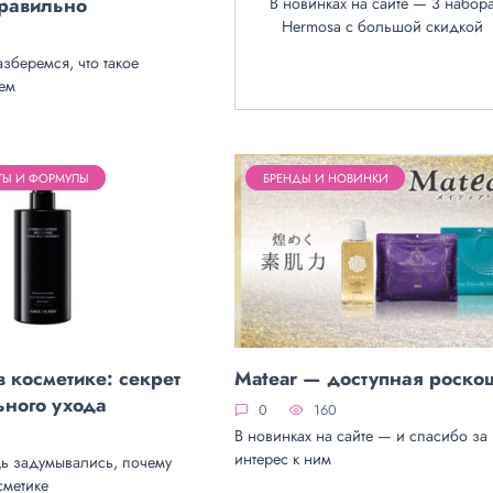
правильно
В новинках на сайте — 3 набор
Hermosa с большой скидкой
азберемся, что такое
чем
ТЫ И ФОРМУЛЫ
БРЕНДЫ И НОВИНКИ
 косметике: секрет
Matear — доступная роско
ьного ухода
0
160
В новинках на сайте — и спасибо за
интерес к ним
дь задумывались, почему
сметике