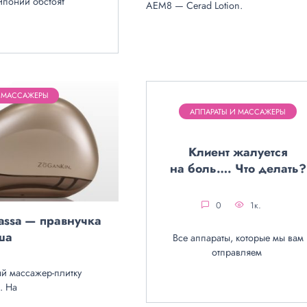
Японии обстоят
AEM8 — Cerad Lotion.
И МАССАЖЕРЫ
АППАРАТЫ И МАССАЖЕРЫ
Клиент жалуется
на боль…. Что делать?
0
1к.
assa — правнучка
ша
Все аппараты, которые мы вам
отправляем
й массажер-плитку
a. На