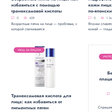
избавиться с помощью
кожи лица
транексамовой кислоты
по-японск
0
428
0
1.3к
Возрастные пятна на лице — проблема, с
Японки славят
которой сталкивается
кожей — глад
УХОД ЗА ЛИЦОМ
ИНГРЕ
Б
плаце
Транексамовая кислота для
лица: как избавиться от
пигментных пятен
Спрашив