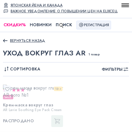
ЯПОНСКАЯ ЙЕНА И КАНАДА
ВАЖНОЕ УВЕДОМЛЕНИЕ О ПОВЫШЕНИИ ЦЕН НА ELIXCELL
СКИДКИ
%
НОВИНКИ
П
ИСК
РЕГИСТРАЦИЯ
ВЕРНУТЬСЯ НАЗАД
УХОД ВОКРУГ ГЛАЗ AR
1 товар
СОРТИРОВКА
ФИЛЬТРЫ
13 г
10
SALE
Крем-маска вокруг глаз
AR Lavie Soothing Eye Pack Cream
РАСПРОДАНО