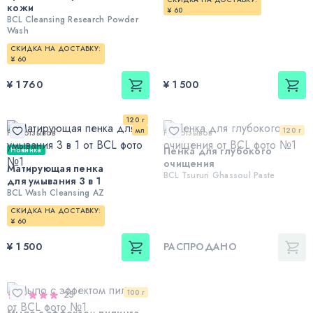
кожи
¥ 60
BCL Cleansing Research Powder
Wash
СКИДКА НА ДОСТАВКУ:
¥ 60
¥ 1 760
¥ 1 500
120 г
мл
120 г
Нет отзывов
Нет отзывов
Пенка для глубокого
Новинка
очищения
Матирующая пенка
BCL Tsururi Ghassoul Paste
для умывания 3 в 1
BCL Wash Cleansing AZ
СКИДКА НА ДОСТАВКУ:
¥ 60
¥ 1 500
РАСПРОДАНО
100 г
25
Мыло с эффектом пилинга