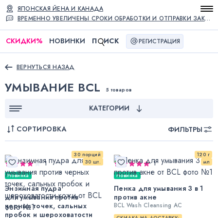
ЯПОНСКАЯ ЙЕНА И КАНАДА
ВРЕМЕННО УВЕЛИЧЕНЫ СРОКИ ОБРАБОТКИ И ОТПРАВКИ ЗАКАЗОВ
СКИДКИ
%
НОВИНКИ
П
ИСК
РЕГИСТРАЦИЯ
ВЕРНУТЬСЯ НАЗАД
УМЫВАНИЕ BCL
5 товаров
КАТЕГОРИИ
СОРТИРОВКА
ФИЛЬТРЫ
30 порций
120 г
30 шт.
мл
1
1
Новинка
Новинка
Энзимная пудра
Пенка для умывания 3 в 1
для умывания против
против акне
черных точек, сальных
BCL Wash Cleansing AC
пробок и шероховатости
СКИДКА НА ДОСТАВКУ: