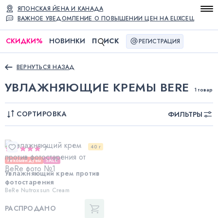
ЯПОНСКАЯ ЙЕНА И КАНАДА
ВАЖНОЕ УВЕДОМЛЕНИЕ О ПОВЫШЕНИИ ЦЕН НА ELIXCELL
СКИДКИ
%
НОВИНКИ
П
ИСК
РЕГИСТРАЦИЯ
ВЕРНУТЬСЯ НАЗАД
УВЛАЖНЯЮЩИЕ КРЕМЫ BERE
1 товар
СОРТИРОВКА
ФИЛЬТРЫ
40 г
7
Рекомендуем
SALE
Увлажняющий крем против
фотостарения
BeRe Nutroxsun Cream
РАСПРОДАНО