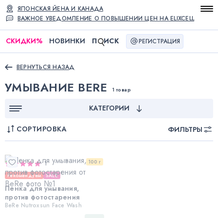
ЯПОНСКАЯ ЙЕНА И КАНАДА
ВАЖНОЕ УВЕДОМЛЕНИЕ О ПОВЫШЕНИИ ЦЕН НА ELIXCELL
СКИДКИ
%
НОВИНКИ
П
ИСК
РЕГИСТРАЦИЯ
ВЕРНУТЬСЯ НАЗАД
УМЫВАНИЕ BERE
1 товар
КАТЕГОРИИ
СОРТИРОВКА
ФИЛЬТРЫ
100 г
1
Рекомендуем
SALE
Пенка для умывания,
против фотостарения
BeRe Nutroxsun Face Wash