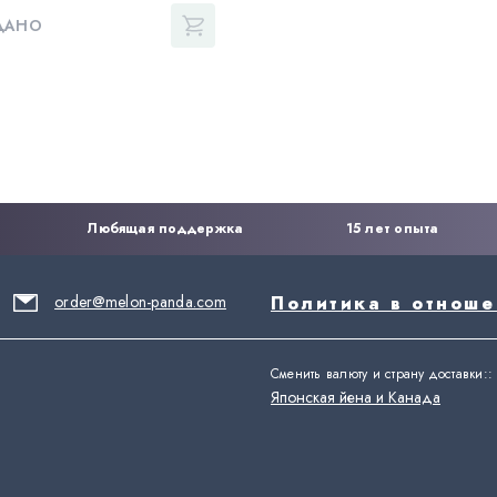
ДАНО
Любящая поддержка
15 лет опыта
order@melon-panda.com
Политика в отнош
Сменить валюту и страну доставки:
:
Японская йена и Канада