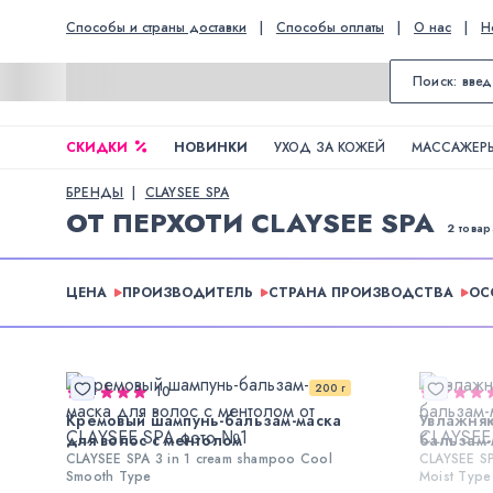
Способы и страны доставки
|
Способы оплаты
|
О нас
|
Н
СКИДКИ
НОВИНКИ
УХОД ЗА КОЖЕЙ
МАССАЖЕРЫ
БРЕНДЫ
CLAYSEE SPA
ОТ ПЕРХОТИ CLAYSEE SPA
2 товар
ЦЕНА
ПРОИЗВОДИТЕЛЬ
СТРАНА ПРОИЗВОДСТВА
ОС
200 г
10
Кремовый шампунь-бальзам-маска
Увлажня
для волос с ментолом
бальзам-
CLAYSEE SPA 3 in 1 cream shampoo Cool
CLAYSEE SP
Smooth Type
Moist Type