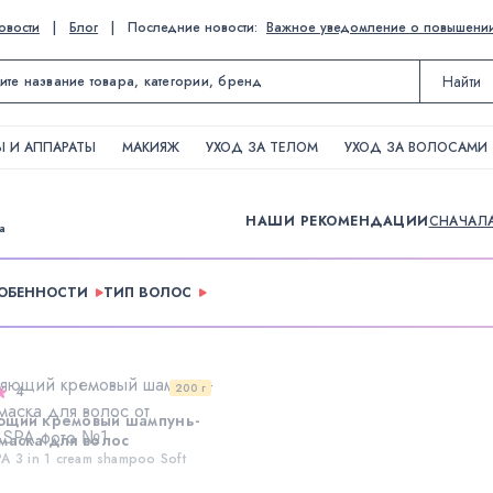
овости
|
Блог
|
Последние новости:
Важное уведомление о повышении ц
Найти
 И АППАРАТЫ
МАКИЯЖ
УХОД ЗА ТЕЛОМ
УХОД ЗА ВОЛОСАМИ
НАШИ РЕКОМЕНДАЦИИ
СНАЧАЛ
а
ОБЕННОСТИ
ТИП ВОЛОС
200 г
4
ющий кремовый шампунь-
маска для волос
A 3 in 1 cream shampoo Soft