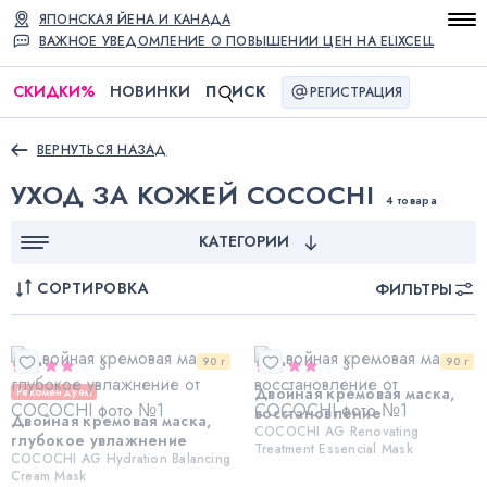
ЯПОНСКАЯ ЙЕНА И КАНАДА
ВАЖНОЕ УВЕДОМЛЕНИЕ О ПОВЫШЕНИИ ЦЕН НА ELIXCELL
СКИДКИ
%
НОВИНКИ
П
ИСК
РЕГИСТРАЦИЯ
ВЕРНУТЬСЯ НАЗАД
УХОД ЗА КОЖЕЙ COCOCHI
4 товара
КАТЕГОРИИ
СОРТИРОВКА
ФИЛЬТРЫ
90 г
90 г
3
3
Двойная кремовая маска,
Рекомендуем
восстановление
Двойная кремовая маска,
COCOCHI AG Renovating
глубокое увлажнение
Treatment Essencial Mask
COCOCHI AG Hydration Balancing
Cream Mask