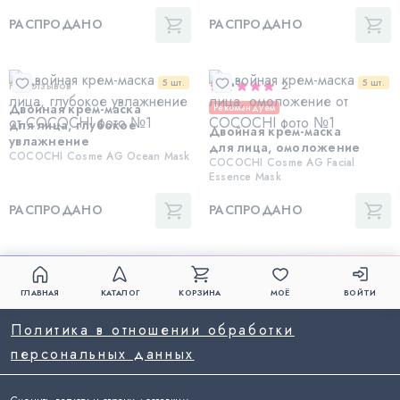
РАСПРОДАНО
РАСПРОДАНО
5 шт.
5 шт.
Нет отзывов
2
Двойная крем-маска
Рекомендуем
для лица, глубокое
Двойная крем-маска
увлажнение
для лица, омоложение
COCOCHI Cosme AG Ocean Mask
COCOCHI Cosme AG Facial
Essence Mask
РАСПРОДАНО
РАСПРОДАНО
ГЛАВНАЯ
КАТАЛОГ
КОРЗИНА
МОЁ
ВОЙТИ
Политика в отношении обработки
персональных данных