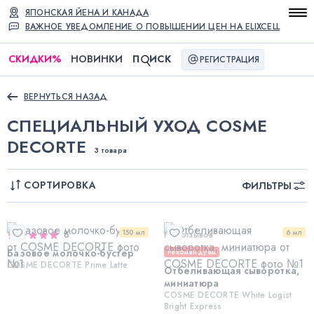
ЯПОНСКАЯ ЙЕНА И КАНАДА
ВАЖНОЕ УВЕДОМЛЕНИЕ О ПОВЫШЕНИИ ЦЕН НА ELIXCELL
СКИДКИ
%
НОВИНКИ
П
ИСК
РЕГИСТРАЦИЯ
ВЕРНУТЬСЯ НАЗАД
СПЕЦИАЛЬНЫЙ УХОД COSME
DECORTE
3 товара
СОРТИРОВКА
ФИЛЬТРЫ
150 мл
6 мл
6
Нет отзывов
Базовое молочко-бустер
Рекомендуем
COSME DECORTE Prime Latte
Отбеливающая сыворотка,
миниатюра
COSME DECORTE White Logist
Bright Express