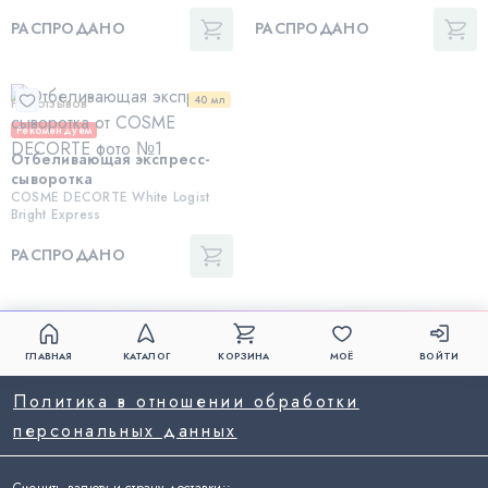
РАСПРОДАНО
РАСПРОДАНО
40 мл
Нет отзывов
Рекомендуем
Отбеливающая экспресс-
сыворотка
COSME DECORTE White Logist
Bright Express
РАСПРОДАНО
ГЛАВНАЯ
КАТАЛОГ
КОРЗИНА
МОЁ
ВОЙТИ
Политика в отношении обработки
персональных данных