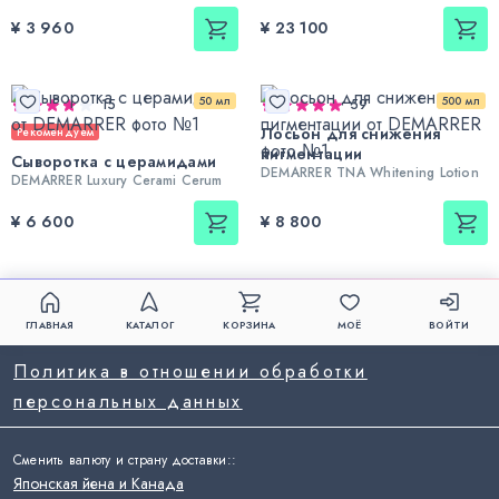
¥ 3 960
¥ 23 100
50 мл
500 мл
15
59
Лосьон для снижения
Рекомендуем
пигментации
Сыворотка с церамидами
DEMARRER TNA Whitening Lotion
DEMARRER Luxury Cerami Cerum
¥ 6 600
¥ 8 800
ГЛАВНАЯ
КАТАЛОГ
КОРЗИНА
МОЁ
ВОЙТИ
Политика в отношении обработки
персональных данных
Сменить валюту и страну доставки:
:
Японская йена и Канада