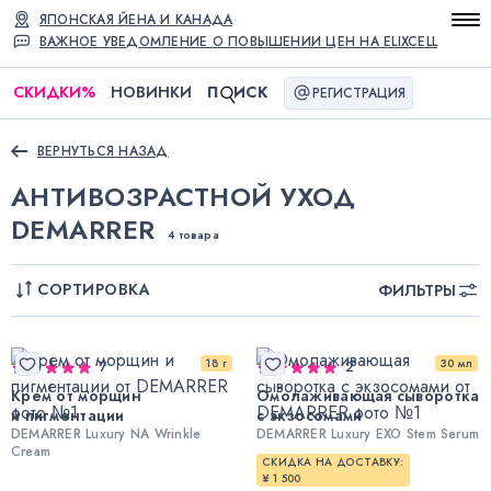
ЯПОНСКАЯ ЙЕНА И КАНАДА
ВАЖНОЕ УВЕДОМЛЕНИЕ О ПОВЫШЕНИИ ЦЕН НА ELIXCELL
СКИДКИ
%
НОВИНКИ
П
ИСК
РЕГИСТРАЦИЯ
ВЕРНУТЬСЯ НАЗАД
АНТИВОЗРАСТНОЙ УХОД
DEMARRER
4 товара
СОРТИРОВКА
ФИЛЬТРЫ
18 г
30 мл
7
2
Крем от морщин
Омолаживающая сыворотка
и пигментации
с экзосомами
DEMARRER Luxury NA Wrinkle
DEMARRER Luxury EXO Stem Serum
Cream
СКИДКА НА ДОСТАВКУ:
¥ 1 500