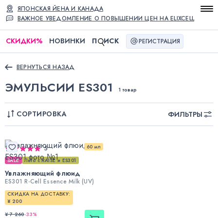
ЯПОНСКАЯ ЙЕНА И КАНАДА
ВАЖНОЕ УВЕДОМЛЕНИЕ О ПОВЫШЕНИИ ЦЕН НА ELIXCELL
СКИДКИ
%
НОВИНКИ
П
ИСК
РЕГИСТРАЦИЯ
ВЕРНУТЬСЯ НАЗАД
ЭМУЛЬСИИ ES301
1 товар
СОРТИРОВКА
ФИЛЬТРЫ
60 мл
5
SALE
Лето с RAISE и ES301
Увлажняющий флюид
ES301 R-Cell Essence Milk (UV)
СКИДКА НА ДОСТАВКУ:
¥ 200
¥ 7 260
-
33
%