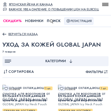
ЯПОНСКАЯ ЙЕНА И КАНАДА
ВАЖНОЕ УВЕДОМЛЕНИЕ О ПОВЫШЕНИИ ЦЕН НА ELIXCELL
СКИДКИ
%
НОВИНКИ
П
ИСК
РЕГИСТРАЦИЯ
ВЕРНУТЬСЯ НАЗАД
УХОД ЗА КОЖЕЙ GLOBAL JAPAN
7 товаров
КАТЕГОРИИ
СОРТИРОВКА
ФИЛЬТРЫ
1 шт.
1 шт.
Нет отзывов
Нет отзывов
Большая охлаждающая
Большая охлаждающая
сумочка для воротников
сумочка для воротников
GLOBAL JAPAN Icy Neck Pouch
GLOBAL JAPAN Icy Neck Pouch
СКИДКА НА ДОСТАВКУ:
СКИДКА НА ДОСТАВКУ: