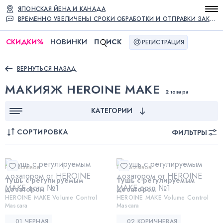
ЯПОНСКАЯ ЙЕНА И КАНАДА
ВРЕМЕННО УВЕЛИЧЕНЫ СРОКИ ОБРАБОТКИ И ОТПРАВКИ ЗАКАЗОВ
СКИДКИ
%
НОВИНКИ
П
ИСК
РЕГИСТРАЦИЯ
ВЕРНУТЬСЯ НАЗАД
МАКИЯЖ HEROINE MAKE
2 товара
КАТЕГОРИИ
СОРТИРОВКА
ФИЛЬТРЫ
Нет отзывов
Нет отзывов
Тушь с регулируемым
Тушь с регулируемым
дозатором
дозатором
HEROINE MAKE Volume Control
HEROINE MAKE Volume Control
Mascara
Mascara
01 ЧЕРНАЯ
02 КОРИЧНЕВАЯ