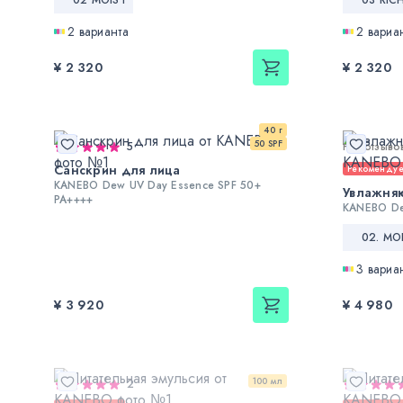
2 варианта
2 вариа
¥ 2 320
¥ 2 320
40 г
50 SPF
5
Нет отзыво
Санскрин для лица
Рекоменду
KANEBO Dew UV Day Essence SPF 50+
Увлажня
PA++++
KANEBO De
02. MO
3 вариа
¥ 3 920
¥ 4 980
100 мл
2