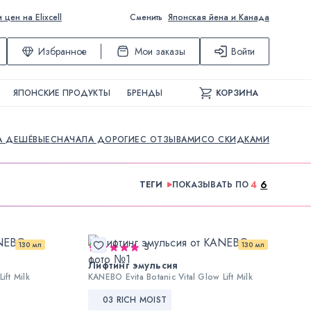
ен на Elixcell
Сменить
Японская йена и Канада
Избранное
Мои заказы
Войти
ЯПОНСКИЕ ПРОДУКТЫ
БРЕНДЫ
КОРЗИНА
А ДЕШЁВЫЕ
СНАЧАЛА ДОРОГИЕ
С ОТЗЫВАМИ
СО СКИДКАМИ
4
6
ТЕГИ
ПОКАЗЫВАТЬ ПО
130 мл
130 мл
5
Лифтинг эмульсия
ift Milk
KANEBO Evita Botanic Vital Glow Lift Milk
03 RICH MOIST