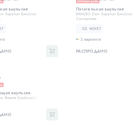
ем
Рекомендуем
ная эмульсия
Питательная эмульсия
w Superior Emulsion
KANEBO Dew Superior Emulsion
e
Concentrate
HT
02. MOIST
нта
3 варианта
ДАНО
РАСПРОДАНО
в
ем
ющая эмульсия
 Beaute Emulsion I
ДАНО