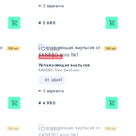
2 варианта
¥ 2 680
100 мл
100 мл
Нет отзывов
Рекомендуем
Увлажняющая эмульсия
KANEBO Dew Emulsion
01. LIGHT
3 варианта
¥ 4 980
100 мл
130 мл
Нет отзывов