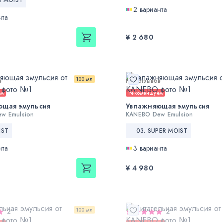
2 варианта
нта
¥ 2 680
100 мл
в
Нет отзывов
ем
Рекомендуем
ющая эмульсия
Увлажняющая эмульсия
w Emulsion
KANEBO Dew Emulsion
IST
03. SUPER MOIST
нта
3 варианта
¥ 4 980
100 мл
2
2