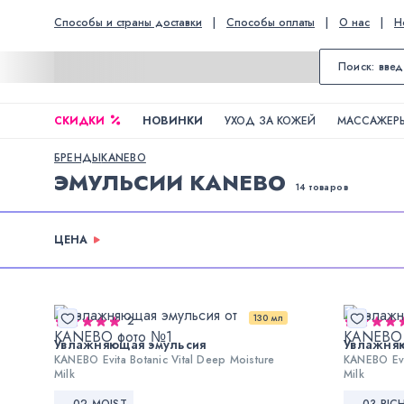
Способы и страны доставки
|
Способы оплаты
|
О нас
|
Н
СКИДКИ
НОВИНКИ
УХОД ЗА КОЖЕЙ
МАССАЖЕРЫ
БРЕНДЫ
KANEBO
ЭМУЛЬСИИ KANEBO
14 товаров
ЦЕНА
130 мл
2
Увлажняющая эмульсия
Увлажня
KANEBO Evita Botanic Vital Deep Moisture
KANEBO Evi
Milk
Milk
02 MOIST
03 RIC