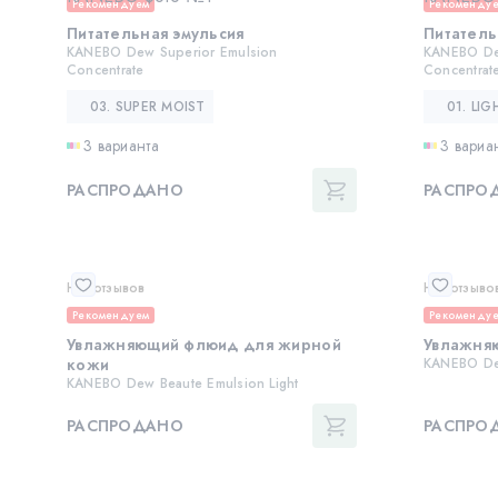
Рекомендуем
Рекоменду
Питательная эмульсия
Питатель
KANEBO Dew Superior Emulsion
KANEBO De
Concentrate
Concentrat
03. SUPER MOIST
01. LIG
3 варианта
3 вариа
РАСПРОДАНО
РАСПРО
Нет отзывов
Нет отзыво
Рекомендуем
Рекоменду
Увлажняющий флюид для жирной
Увлажня
кожи
KANEBO Dew
KANEBO Dew Beaute Emulsion Light
РАСПРОДАНО
РАСПРО