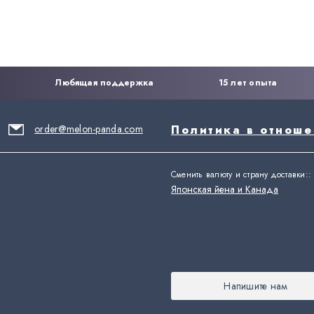
Любящая поддержка
15 лет опыта
order@melon-panda.com
Политика в отнош
Сменить валюту и страну доставки:
:
Японская йена и Канада
Напишите нам