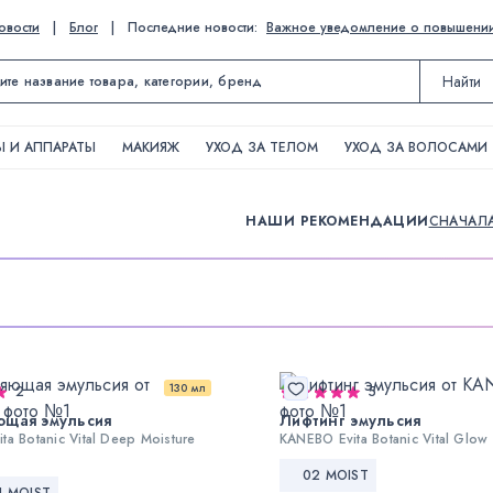
овости
|
Блог
|
Последние новости:
Важное уведомление о повышении ц
Найти
 И АППАРАТЫ
МАКИЯЖ
УХОД ЗА ТЕЛОМ
УХОД ЗА ВОЛОСАМИ
НАШИ РЕКОМЕНДАЦИИ
СНАЧАЛ
130 мл
2
5
ющая эмульсия
Лифтинг эмульсия
ta Botanic Vital Deep Moisture
KANEBO Evita Botanic Vital Glow L
02 MOIST
H MOIST