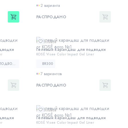
2 варианта
РАСПРОДАНО
Нет отзывов
дводки
Гелевый карандаш для подводки
er
KOSÉ Visee Color Impact Gel Liner
ГЕЛЕВЫЙ КАРАНДАШ ДЛЯ ПОДВОДКИ — KOSÉ VISEE COLOR IMPACT GEL LINER
BR300
7 вариантов
РАСПРОДАНО
Нет отзывов
дводки
Гелевый карандаш для подводки
er
KOSÉ Visee Color Impact Gel Liner