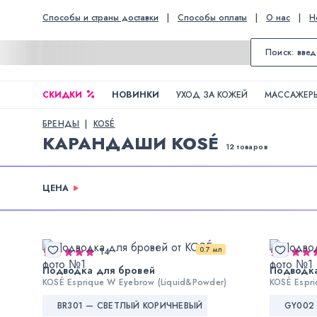
Способы и страны доставки
|
Способы оплаты
|
О нас
|
Н
СКИДКИ
НОВИНКИ
УХОД ЗА КОЖЕЙ
МАССАЖЕРЫ
БРЕНДЫ
KOSÉ
КАРАНДАШИ KOSÉ
12 товаров
ЦЕНА
0.7 мл
14
Подводка для бровей
Подводк
KOSÉ Esprique W Eyebrow (Liquid&Powder)
KOSÉ Espri
BR301 — СВЕТЛЫЙ КОРИЧНЕВЫЙ
GY002