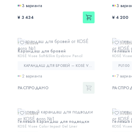
3 варианта
3 вариа
¥ 3 434
¥ 4 200
Нет отзывов
Нет отзыво
Карандаш для бровей
Гелевый
KOSÉ Visee Soft&Slim Eyebrow Pencil
KOSÉ Visee
КАРАНДАШ ДЛЯ БРОВЕЙ — KOSÉ VISEE SOFT&SLIM EYEBROW PENCIL
PU100
2 варианта
7 вариа
РАСПРОДАНО
РАСПРО
Нет отзывов
Нет отзыво
Гелевый карандаш для подводки
Гелевый
KOSÉ Visee Color Impact Gel Liner
KOSÉ Visee