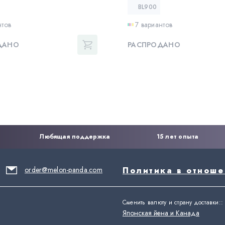
BL900
нтов
7 вариантов
ДАНО
РАСПРОДАНО
Любящая поддержка
15 лет опыта
order@melon-panda.com
Политика в отнош
Сменить валюту и страну доставки:
:
Японская йена и Канада