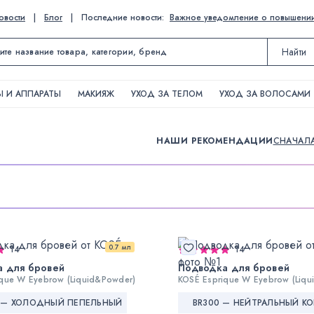
овости
|
Блог
|
Последние новости:
Важное уведомление о повышении ц
Найти
 И АППАРАТЫ
МАКИЯЖ
УХОД ЗА ТЕЛОМ
УХОД ЗА ВОЛОСАМИ
НАШИ РЕКОМЕНДАЦИИ
СНАЧАЛ
0.7 мл
14
14
а для бровей
Подводка для бровей
que W Eyebrow (Liquid&Powder)
KOSÉ Esprique W Eyebrow (Liqu
 — ХОЛОДНЫЙ ПЕПЕЛЬНЫЙ