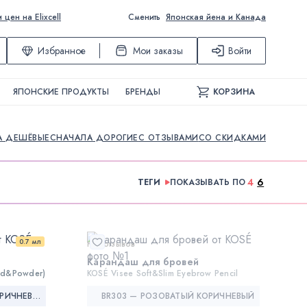
ен на Elixcell
Сменить
Японская йена и Канада
Избранное
Мои заказы
Войти
ЯПОНСКИЕ ПРОДУКТЫ
БРЕНДЫ
КОРЗИНА
А ДЕШЁВЫЕ
СНАЧАЛА ДОРОГИЕ
С ОТЗЫВАМИ
СО СКИДКАМИ
4
6
ТЕГИ
ПОКАЗЫВАТЬ ПО
0.7 мл
Нет отзывов
Карандаш для бровей
id&Powder)
KOSÉ Visee Soft&Slim Eyebrow Pencil
BR300 — НЕЙТРАЛЬНЫЙ КОРИЧНЕВЫЙ
BR303 — РОЗОВАТЫЙ КОРИЧНЕВЫЙ