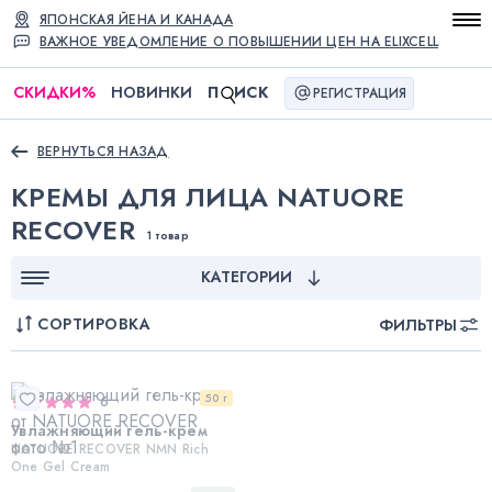
ЯПОНСКАЯ ЙЕНА И КАНАДА
ВАЖНОЕ УВЕДОМЛЕНИЕ О ПОВЫШЕНИИ ЦЕН НА ELIXCELL
СКИДКИ
%
НОВИНКИ
П
ИСК
РЕГИСТРАЦИЯ
ВЕРНУТЬСЯ НАЗАД
КРЕМЫ ДЛЯ ЛИЦА NATUORE
RECOVER
1 товар
КАТЕГОРИИ
СОРТИРОВКА
ФИЛЬТРЫ
50 г
6
Увлажняющий гель-крем
NATUORE RECOVER NMN Rich
One Gel Cream