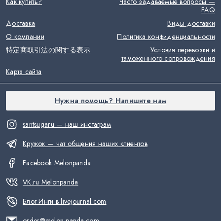
Как купить?
Часто задаваемые вопросы —
FAQ
Доставка
Виды доставки
О компании
Политика конфиденциальности
特定商取引法の関する表示
Условия перевозки и
таможенного сопровождения
Карта сайта
Нужна помощь? Напишите нам
santsugaru — наш инстаграм
Кружок — чат общения наших клиентов
Facebook Melonpanda
VK.ru Melonpanda
Блог Инги в livejournal.com
order@melon-panda.com