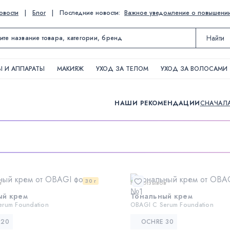
овости
|
Блог
|
Последние новости:
Важное уведомление о повышении ц
Найти
 И АППАРАТЫ
МАКИЯЖ
УХОД ЗА ТЕЛОМ
УХОД ЗА ВОЛОСАМИ
НАШИ РЕКОМЕНДАЦИИ
СНАЧАЛ
30 г
в
Нет отзывов
ый крем
Тональный крем
erum Foundation
OBAGI C Serum Foundation
 20
OCHRE 30