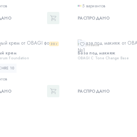
нтов
5 вариантов
ДАНО
РАСПРОДАНО
30 г
в
Нет отзывов
ый крем
База под макияж
erum Foundation
OBAGI C Tone Change Base
CHRE 10
нтов
ДАНО
РАСПРОДАНО