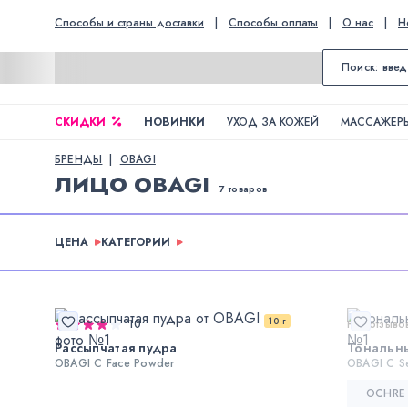
Способы и страны доставки
|
Способы оплаты
|
О нас
|
Н
СКИДКИ
НОВИНКИ
УХОД ЗА КОЖЕЙ
МАССАЖЕРЫ
БРЕНДЫ
OBAGI
ЛИЦО OBAGI
7 товаров
ЦЕНА
КАТЕГОРИИ
10 г
10
Нет отзыво
Рассыпчатая пудра
Тональн
OBAGI C Face Powder
OBAGI C S
OCHRE