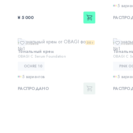
5 вариа
¥ 5 000
РАСПРО
30 г
Нет отзывов
Нет отзыво
Тональный крем
Тональн
OBAGI C Serum Foundation
OBAGI C S
OCHRE 10
PINK O
5 вариантов
5 вариа
РАСПРОДАНО
РАСПРО