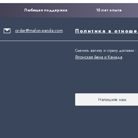
Любящая поддержка
15 лет опыта
order@melon-panda.com
Политика в отнош
Сменить валюту и страну доставки:
:
Японская йена и Канада
Напишите нам