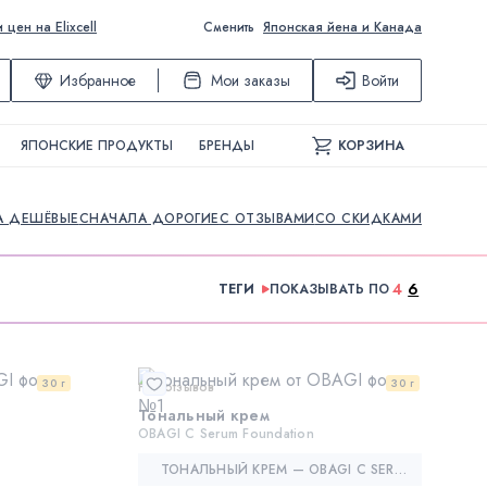
ен на Elixcell
Сменить
Японская йена и Канада
Избранное
Мои заказы
Войти
ЯПОНСКИЕ ПРОДУКТЫ
БРЕНДЫ
КОРЗИНА
А ДЕШЁВЫЕ
СНАЧАЛА ДОРОГИЕ
С ОТЗЫВАМИ
СО СКИДКАМИ
4
6
ТЕГИ
ПОКАЗЫВАТЬ ПО
30 г
30 г
Нет отзывов
Тональный крем
OBAGI C Serum Foundation
ТОНАЛЬНЫЙ КРЕМ — OBAGI C SERUM FOUNDATION