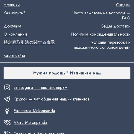
Новинки
Скидки
Как купить?
Часто задаваемые вопросы —
FAQ
Доставка
Виды доставки
О компании
Политика конфиденциальности
特定商取引法の関する表示
Условия перевозки и
таможенного сопровождения
Карта сайта
Нужна помощь? Напишите нам
santsugaru — наш инстаграм
Кружок — чат общения наших клиентов
Facebook Melonpanda
VK.ru Melonpanda
Блог Инги в livejournal.com