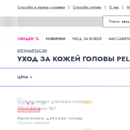
Способы и страны доставки
|
Способы оплаты
|
О нас
|
Н
СКИДКИ
НОВИНКИ
УХОД ЗА КОЖЕЙ
МАССАЖЕРЫ
БРЕНДЫ
PELICAN
УХОД ЗА КОЖЕЙ ГОЛОВЫ PEL
ЦЕНА
100 г
36
Рекомендуем
Мыло-пилинг для кожи головы
PELICAN HARIHAIR