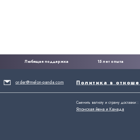
Любящая поддержка
15 лет опыта
order@melon-panda.com
Политика в отнош
Сменить валюту и страну доставки:
:
Японская йена и Канада