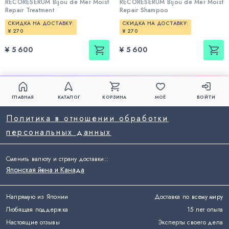
RECORESERUM Bijou de Mer Moist
RECORESERUM Bijou de Mer Moist
Repair Treatment
Repair Shampoo
СКИДКА НА ДОСТАВКУ:
СКИДКА НА ДОСТАВКУ:
¥ 270
¥ 270
¥ 5 600
¥ 5 600
ГЛАВНАЯ
КАТАЛОГ
КОРЗИНА
МОЁ
ВОЙТИ
Политика в отношении обработки
персональных данных
Сменить валюту и страну доставки:
:
Японская йена и Канада
Напрямую из Японии
Доставка по всему миру
Любящая поддержка
15 лет опыта
Настоящие отзывы
Эксперты своего дела