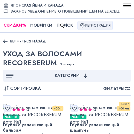
ЯПОНСКАЯ ЙЕНА И КАНАДА
ВАЖНОЕ УВЕДОМЛЕНИЕ О ПОВЫШЕНИИ ЦЕН НА ELIXCELL
СКИДКИ
%
НОВИНКИ
П
ИСК
РЕГИСТРАЦИЯ
ВЕРНУТЬСЯ НАЗАД
УХОД ЗА ВОЛОСАМИ
RECORESERUM
2 товара
КАТЕГОРИИ
СОРТИРОВКА
ФИЛЬТРЫ
400 г
400 г
400 мл
2
2
Новинка
Новинка
Глубоко увлажняющий
Глубоко увлажняющий
бальзам
шампунь