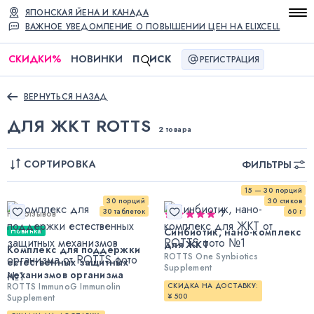
ЯПОНСКАЯ ЙЕНА И КАНАДА
ВАЖНОЕ УВЕДОМЛЕНИЕ О ПОВЫШЕНИИ ЦЕН НА ELIXCELL
СКИДКИ
%
НОВИНКИ
П
ИСК
РЕГИСТРАЦИЯ
ВЕРНУТЬСЯ НАЗАД
ДЛЯ ЖКТ ROTTS
2 товара
СОРТИРОВКА
ФИЛЬТРЫ
15 — 30 порций
30 порций
30 стиков
30 таблеток
60 г
Нет отзывов
7
Синбиотик, нано-комплекс
Новинка
для ЖКТ
Комплекс для поддержки
ROTTS One Synbiotics
естественных защитных
Supplement
механизмов организма
ROTTS ImmunoG Immunolin
СКИДКА НА ДОСТАВКУ:
¥ 500
Supplement