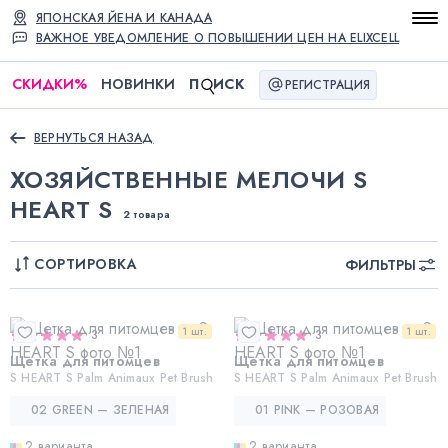
ЯПОНСКАЯ ЙЕНА И КАНАДА
ВАЖНОЕ УВЕДОМЛЕНИЕ О ПОВЫШЕНИИ ЦЕН НА ELIXCELL
СКИДКИ
%
НОВИНКИ
П
ИСК
РЕГИСТРАЦИЯ
ВЕРНУТЬСЯ НАЗАД
ХОЗЯЙСТВЕННЫЕ МЕЛОЧИ S
HEART S
2 товара
СОРТИРОВКА
ФИЛЬТРЫ
1 шт.
1 шт.
3
3
Щетка для питомцев
Щетка для питомцев
S HEART S Palm Animaux Pet Brush
S HEART S Palm Animaux Pet Brush
02 GREEN — ЗЕЛЕНАЯ
01 PINK — РОЗОВАЯ
2 варианта
2 варианта