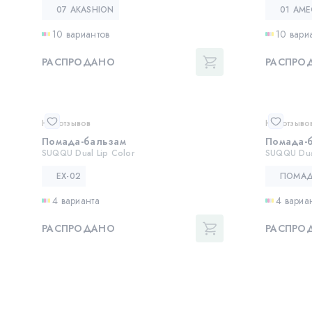
07 AKASHION
01 AM
10 вариантов
10 вари
РАСПРОДАНО
РАСПРО
Нет отзывов
Нет отзыво
Помада-бальзам
Помада-
SUQQU Dual Lip Color
SUQQU Dual
EX-02
4 варианта
4 вариа
РАСПРОДАНО
РАСПРО