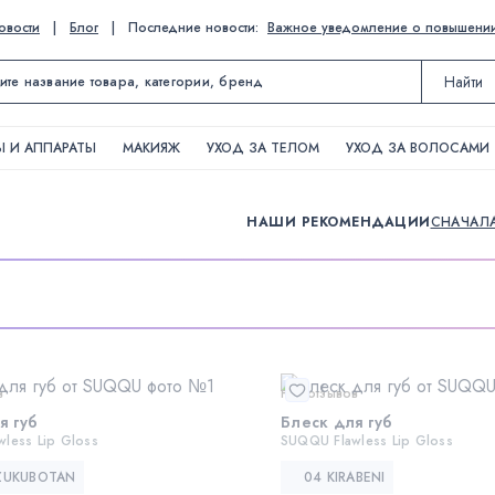
овости
|
Блог
|
Последние новости:
Важное уведомление о повышении ц
Найти
 И АППАРАТЫ
МАКИЯЖ
УХОД ЗА ТЕЛОМ
УХОД ЗА ВОЛОСАМИ
НАШИ РЕКОМЕНДАЦИИ
СНАЧАЛ
в
Нет отзывов
я губ
Блеск для губ
less Lip Gloss
SUQQU Flawless Lip Gloss
ZUKUBOTAN
04 KIRABENI