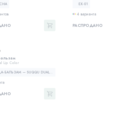
ECHA
EX-01
антов
4 варианта
ДАНО
РАСПРОДАНО
в
бальзам
 Lip Color
ПОМАДА-БАЛЬЗАМ — SUQQU DUAL LIP COLOR
нта
ДАНО