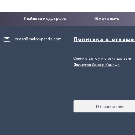
Любящая поддержка
15 лет опыта
order@melon-panda.com
Политика в отнош
Сменить валюту и страну доставки:
:
Японская йена и Канада
Напишите нам