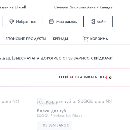
ен на Elixcell
Сменить
Японская йена и Канада
Избранное
Мои заказы
Войти
ЯПОНСКИЕ ПРОДУКТЫ
БРЕНДЫ
КОРЗИНА
А ДЕШЁВЫЕ
СНАЧАЛА ДОРОГИЕ
С ОТЗЫВАМИ
СО СКИДКАМИ
4
6
ТЕГИ
ПОКАЗЫВАТЬ ПО
Нет отзывов
Блеск для губ
SUQQU Flawless Lip Gloss
05 BENISANGO