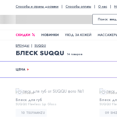
Способы и страны доставки
|
Способы оплаты
|
О нас
|
Н
СКИДКИ
НОВИНКИ
УХОД ЗА КОЖЕЙ
МАССАЖЕРЫ
БРЕНДЫ
SUQQU
БЛЕСК SUQQU
14 товаров
ЦЕНА
Нет отзывов
Нет отзыво
Блеск для губ
Блеск дл
SUQQU Flawless Lip Gloss
SUQQU Flaw
10 TSUYAANZU
09 SHI