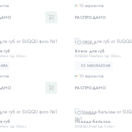
антов
10 вариантов
ДАНО
РАСПРОДАНО
в
Нет отзывов
я губ
Блеск для губ
less Lip Gloss
SUQQU Flawless Lip Gloss
BARA
03 SAKURAZOME
антов
10 вариантов
ДАНО
РАСПРОДАНО
в
Нет отзывов
я губ
Помада-бальзам
less Lip Gloss
SUQQU Dual Lip Color