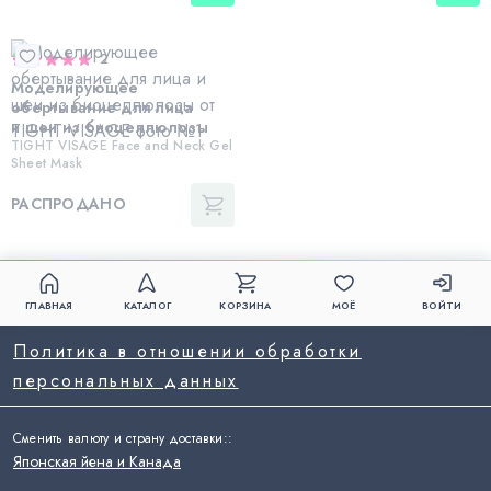
2
Моделирующее
обертывание для лица
и шеи из биоцеллюлозы
TIGHT VISAGE Face and Neck Gel
Sheet Mask
РАСПРОДАНО
ГЛАВНАЯ
КАТАЛОГ
КОРЗИНА
МОЁ
ВОЙТИ
Политика в отношении обработки
персональных данных
Сменить валюту и страну доставки:
:
Японская йена и Канада