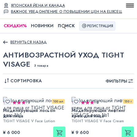
ЯПОНСКАЯ ЙЕНА И КАНАДА
ВАЖНОЕ УВЕДОМЛЕНИЕ О ПОВЫШЕНИИ ЦЕН НА ELIXCELL
СКИДКИ
%
НОВИНКИ
П
ИСК
РЕГИСТРАЦИЯ
ВЕРНУТЬСЯ НАЗАД
АНТИВОЗРАСТНОЙ УХОД TIGHT
VISAGE
3 товара
СОРТИРОВКА
ФИЛЬТРЫ
100 мл
150 г
9
6
Моделирующий лосьон
Моделирующий лифтинг
для лица
крем для лица
TIGHT VISAGE V Face Lotion
TIGHT VISAGE V Face Cream
¥ 6 000
¥ 9 600