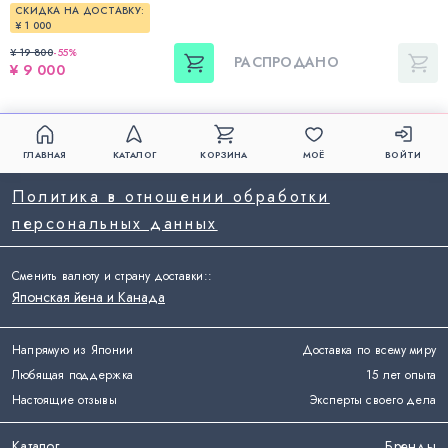
СКИДКА НА ДОСТАВКУ:
¥ 1 000
¥ 19 800
-
55
%
РАСПРОДАНО
¥ 9 000
ГЛАВНАЯ
КАТАЛОГ
КОРЗИНА
МОЁ
ВОЙТИ
Политика в отношении обработки
персональных данных
Сменить валюту и страну доставки:
:
Японская йена и Канада
Напрямую из Японии
Доставка по всему миру
Любящая поддержка
15 лет опыта
Настоящие отзывы
Эксперты своего дела
Каталог
Бренды