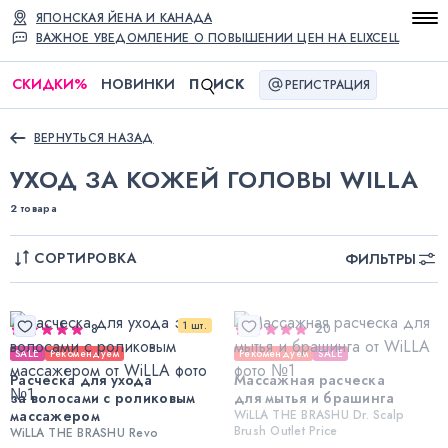
ЯПОНСКАЯ ЙЕНА И КАНАДА
ВАЖНОЕ УВЕДОМЛЕНИЕ О ПОВЫШЕНИИ ЦЕН НА ELIXCELL
СКИДКИ
%
НОВИНКИ
П
ИСК
РЕГИСТРАЦИЯ
ВЕРНУТЬСЯ НАЗАД
УХОД ЗА КОЖЕЙ ГОЛОВЫ WILLA
2 товара
СОРТИРОВКА
ФИЛЬТРЫ
1 шт.
8
20
SALE
Рекомендуем
Рекомендуем
SALE
Расческа для ухода
Массажная расческа
за волосами с роликовым
для мытья и брашинга
массажером
WiLLA THE BRASHU Dr. Scalp
Brush Outlet Price
WiLLA THE BRASHU Revo