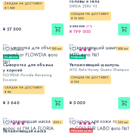
головы и тела
СКИДКА НА ДОСТАВКУ:
DIREIA ZERU V3
¥ 1 500
СКИДКА НА ДОСТАВКУ:
¥ 10 000
¥ 253 000
-
21
%
¥ 27 500
¥ 199 000
100 мл
500 мл
Нет отзывов
3
Новинка
Новинка
Сыворотка для объема
Увлажняющий шампунь
у корней
MTG Refa Honey Queen Shampoo
FLOWDIA Flowdia Renewing
СКИДКА НА ДОСТАВКУ:
Essence
¥ 100
СКИДКА НА ДОСТАВКУ:
¥ 80
¥ 3 640
¥ 5 000
300 г
120 мл
1
8
Увлажняющая маска
Рекомендуем