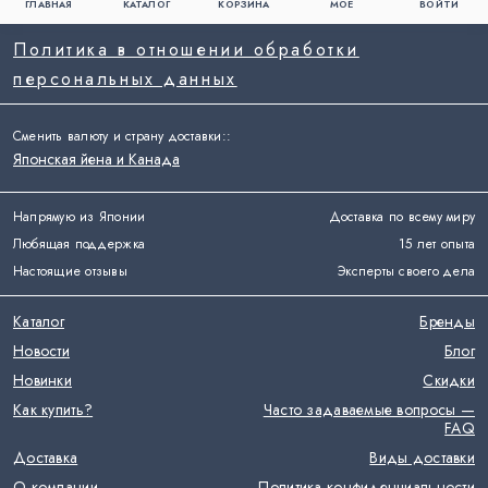
ГЛАВНАЯ
КАТАЛОГ
КОРЗИНА
МОЁ
ВОЙТИ
Политика в отношении обработки
персональных данных
Сменить валюту и страну доставки:
:
Японская йена и Канада
Напрямую из Японии
Доставка по всему миру
Любящая поддержка
15 лет опыта
Настоящие отзывы
Эксперты своего дела
Каталог
Бренды
Новости
Блог
Новинки
Скидки
Как купить?
Часто задаваемые вопросы —
FAQ
Доставка
Виды доставки
О компании
Политика конфиденциальности