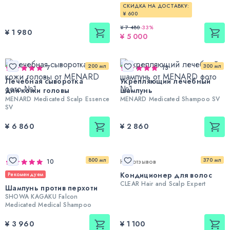
СКИДКА НА ДОСТАВКУ:
¥ 600
¥ 7 480
-
33
%
¥ 1 980
¥ 5 000
200 мл
300 мл
7
13
Лечебная сыворотка
Укрепляющий лечебный
для кожи головы
шампунь
MENARD Medicated Scalp Essence
MENARD Medicated Shampoo SV
SV
¥ 6 860
¥ 2 860
800 мл
370 мл
10
Нет отзывов
Кондиционер для волос
Рекомендуем
CLEAR Hair and Scalp Expert
Шампунь против перхоти
SHOWA KAGAKU Falcon
Medicated Medical Shampoo
¥ 3 960
¥ 1 100