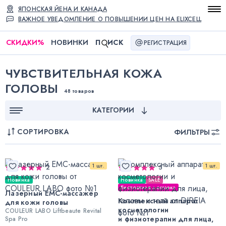
ЯПОНСКАЯ ЙЕНА И КАНАДА
ВАЖНОЕ УВЕДОМЛЕНИЕ О ПОВЫШЕНИИ ЦЕН НА ELIXCELL
СКИДКИ
%
НОВИНКИ
П
ИСК
РЕГИСТРАЦИЯ
ЧУВСТВИТЕЛЬНАЯ КОЖА
ГОЛОВЫ
48 товаров
КАТЕГОРИИ
СОРТИРОВКА
ФИЛЬТРЫ
1 шт.
1 шт.
2
5
Новинка
Новинка
SALE
Бесплатная доставка
Лазерный ЕМС-массажер
Комплексный аппарат
для кожи головы
косметологии
COULEUR LABO Liftbeaute Revital
и физиотерапии для лица,
Spa Pro