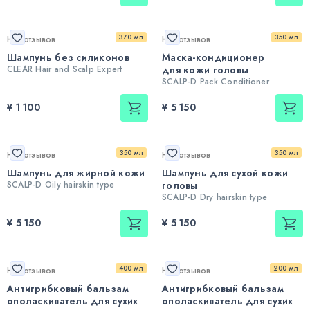
370 мл
350 мл
Нет отзывов
Нет отзывов
Шампунь без силиконов
Маска-кондиционер
CLEAR Hair and Scalp Expert
для кожи головы
SCALP-D Pack Conditioner
¥ 1 100
¥ 5 150
350 мл
350 мл
Нет отзывов
Нет отзывов
Шампунь для жирной кожи
Шампунь для сухой кожи
SCALP-D Oily hairskin type
головы
SCALP-D Dry hairskin type
¥ 5 150
¥ 5 150
400 мл
200 мл
Нет отзывов
Нет отзывов
Антигрибковый бальзам
Антигрибковый бальзам
ополаскиватель для сухих
ополаскиватель для сухих