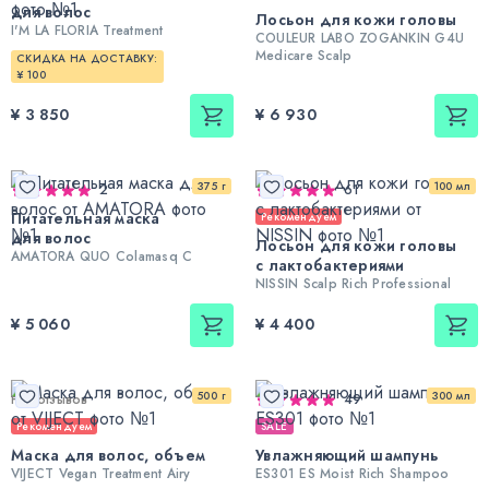
для волос
Лосьон для кожи головы
I'M LA FLORIA Treatment
COULEUR LABO ZOGANKIN G4U
Medicare Scalp
СКИДКА НА ДОСТАВКУ:
¥ 100
¥ 3 850
¥ 6 930
375 г
100 мл
2
61
Питательная маска
Рекомендуем
для волос
Лосьон для кожи головы
AMATORA QUO Colamasq C
с лактобактериями
NISSIN Scalp Rich Professional
¥ 5 060
¥ 4 400
500 г
300 мл
Нет отзывов
49
Рекомендуем
SALE
Маска для волос, объем
Увлажняющий шампунь
VIJECT Vegan Treatment Airy
ES301 ES Moist Rich Shampoo