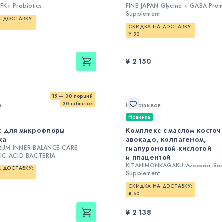
K+ Probiotics
FINE JAPAN Glycine + GABA Pre
Supplement
 ДОСТАВКУ:
СКИДКА НА ДОСТАВКУ:
¥ 90
¥ 2 150
15 — 30 порций
30 таблеток
в
Нет отзывов
Новинка
с для микрофлоры
Комплекс с маслом косточ
ка
авокадо, коллагеном,
RUM INNER BALANCE CARE
гиалуроновой кислотой
IC ACID BACTERIA
и плацентой
KITANIHONKAGAKU Avocado See
 ДОСТАВКУ:
Supplement
СКИДКА НА ДОСТАВКУ:
¥ 60
¥ 2 138