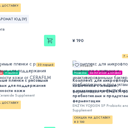
 ДОСТАВКУ:
(АРОМАТ ЮДЗУ)
нта
¥ 190
7 
30 порций
в
Нет отзывов
ем
Новинка
Новинка
Бесплатная доставка
мые пленки с рисовыми
Комплекс для микрофлор
ами для поддержания
кишечника с живыми
нности кожи
и инактивированными бакт
Ceramide Supplement
пребиотиками и продукта
ферментации
 ДОСТАВКУ:
ENZYM YOJIGEN SP Probiotic and
Supplement
СКИДКА НА ДОСТАВКУ:
¥ 3 100