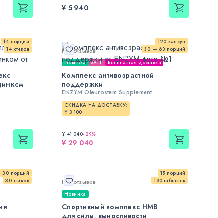
¥ 5 940
14 порций
120 капсул
14 стиков
30 — 60 порций
Нет отзывов
Новинка
SALE
Бесплатная доставка
екс
Комплекс антивозрастной
цинком
поддержки
ENZYM Oleurostem Supplement
СКИДКА НА ДОСТАВКУ:
¥ 3 100
¥ 41 040
-
29
%
¥ 29 040
30 порций
15 порций
30 стиков
180 таблеток
Нет отзывов
Новинка
ия
Спортивный комплекс HMB
для силы, выносливости