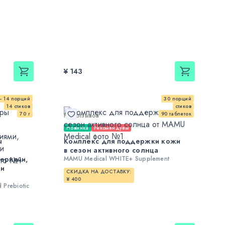
¥ 143
— 14 порций
30 порций
14 стиков
стиков
70 г
90 таблеток
Нет отзывов
Новинка
Рекомендуем
ы
Комплекс для поддержки кожи
в сезон активного солнца
ериями,
MAMU Medical WHITE+ Supplement
ми
СКИДКА НА ДОСТАВКУ:
¥ 400
 Prebiotic