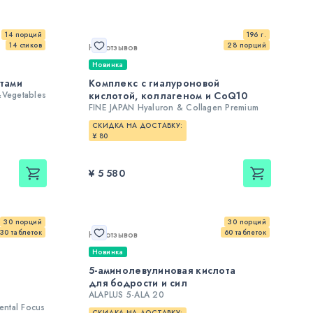
14 порций
196 г.
14 стиков
28 порций
Нет отзывов
Новинка
тами
Комплекс с гиалуроновой
&Vegetables
кислотой, коллагеном и CoQ10
FINE JAPAN Hyaluron & Collagen Premium
СКИДКА НА ДОСТАВКУ:
¥ 80
¥ 5 580
30 порций
30 порций
30 таблеток
60 таблеток
Нет отзывов
Новинка
5-аминолевулиновая кислота
х
для бодрости и сил
ALAPLUS 5-ALA 20
ntal Focus
СКИДКА НА ДОСТАВКУ: