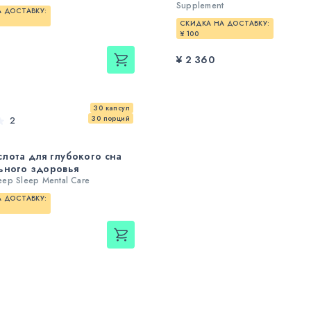
Supplement
 ДОСТАВКУ:
СКИДКА НА ДОСТАВКУ:
¥ 100
¥ 2 360
30 капсул
30 порций
2
лота для глубокого сна
ьного здоровья
ep Sleep Mental Care
 ДОСТАВКУ: