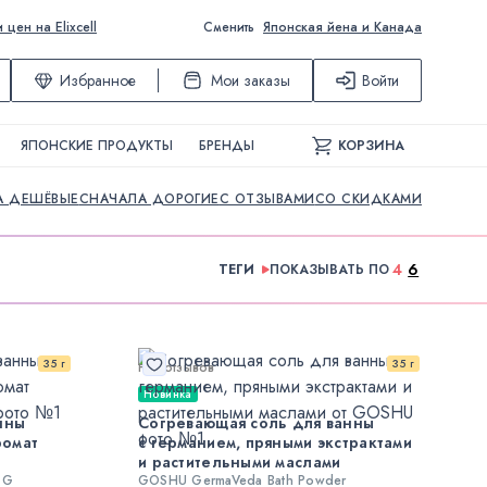
ен на Elixcell
Сменить
Японская йена и Канада
Избранное
Мои заказы
Войти
ЯПОНСКИЕ ПРОДУКТЫ
БРЕНДЫ
КОРЗИНА
А ДЕШЁВЫЕ
СНАЧАЛА ДОРОГИЕ
С ОТЗЫВАМИ
СО СКИДКАМИ
4
6
ТЕГИ
ПОКАЗЫВАТЬ ПО
35 г
35 г
Нет отзывов
Новинка
нны
Согревающая соль для ванны
ромат
с германием, пряными экстрактами
и растительными маслами
 G
GOSHU GermaVeda Bath Powder