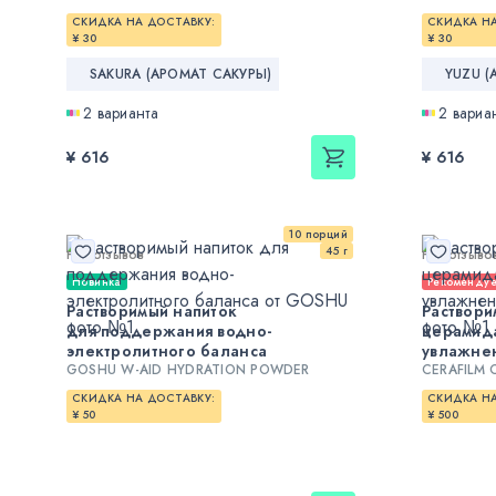
СКИДКА НА ДОСТАВКУ:
СКИДКА НА
¥ 30
¥ 30
SAKURA (АРОМАТ САКУРЫ)
YUZU 
2 варианта
2 вариа
¥ 616
¥ 616
10 порций
45 г
Нет отзывов
Нет отзыво
Новинка
Рекоменду
Растворимый напиток
Раствори
для поддержания водно-
церамид
электролитного баланса
увлажне
GOSHU W-AID HYDRATION POWDER
CERAFILM 
СКИДКА НА ДОСТАВКУ:
СКИДКА НА
¥ 50
¥ 500