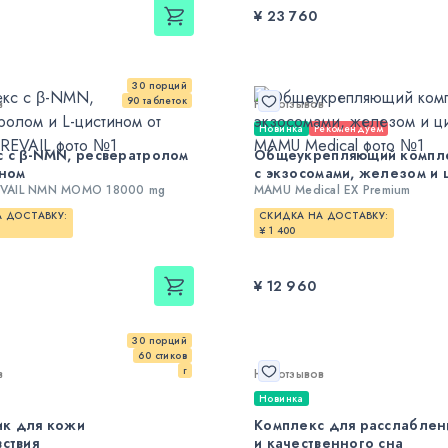
¥ 23 760
30 порций
90 таблеток
в
Нет отзывов
Новинка
Рекомендуем
 с β-NMN, ресвератролом
Общеукрепляющий компл
ином
с экзосомами, железом и 
VAIL NMN MOMO 18000 mg
MAMU Medical EX Premium
 ДОСТАВКУ:
СКИДКА НА ДОСТАВКУ:
¥ 1 400
¥ 12 960
30 порций
60 стиков
г
в
Нет отзывов
Новинка
ик для кожи
Комплекс для расслаблен
вствия
и качественного сна