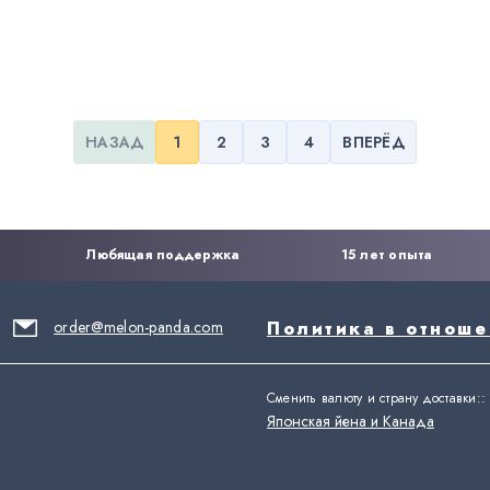
НАЗАД
1
2
3
4
ВПЕРЁД
Любящая поддержка
15 лет опыта
order@melon-panda.com
Политика в отнош
Сменить валюту и страну доставки:
:
Японская йена и Канада