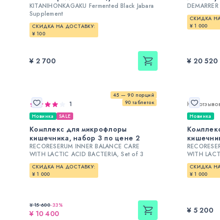
KITANIHONKAGAKU Fermented Black Jabara
DEMARRER F
Supplement
СКИДКА НА
¥ 1 000
СКИДКА НА ДОСТАВКУ:
¥ 100
¥ 2 700
¥ 20 520
45 — 90 порций
90 таблеток
1
Нет отзыво
Новинка
SALE
Новинка
Комплекс для микрофлоры
Комплек
кишечника, набор 3 по цене 2
кишечни
RECORESERUM INNER BALANCE CARE
RECORESE
WITH LACTIC ACID BACTERIA, Set of 3
WITH LACT
СКИДКА НА ДОСТАВКУ:
СКИДКА НА
¥ 1 000
¥ 1 000
¥ 15 600
-
33
%
¥ 5 200
¥ 10 400