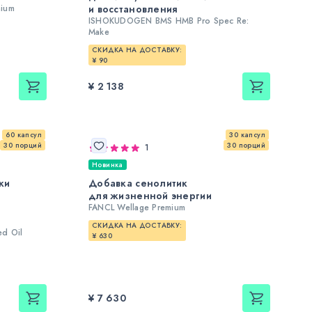
mium
и восстановления
ISHOKUDOGEN BMS HMB Pro Spec Re:
Make
СКИДКА НА ДОСТАВКУ:
¥ 90
¥ 2 138
60 капсул
30 капсул
30 порций
30 порций
1
Новинка
ки
Добавка сенолитик
для жизненной энергии
FANCL Wellage Premium
СКИДКА НА ДОСТАВКУ:
d Oil
¥ 630
¥ 7 630