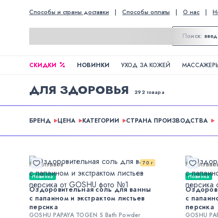
Способы и страны доставки
|
Способы оплаты
|
О нас
|
Н
СКИДКИ
НОВИНКИ
УХОД ЗА КОЖЕЙ
МАССАЖЕРЫ
ДЛЯ ЗДОРОВЬЯ
292 товара
БРЕНД
ЦЕНА
КАТЕГОРИИ
СТРАНА ПРОИЗВОДСТВА
70 г
Нет отзывов
Нет отзыво
Новинка
Новинка
Оздоровительная соль для ванны
Оздорови
с папаином и экстрактом листьев
с папаин
персика
персика
GOSHU PAPAYA TOGEN S Bath Powder
GOSHU PAP