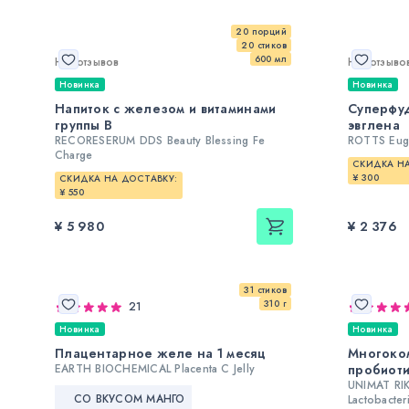
20 порций
20 стиков
600 мл
Нет отзывов
Нет отзыво
Новинка
Новинка
Напиток с железом и витаминами
Суперфу
группы B
эвглена
RECORESERUM DDS Beauty Blessing Fe
ROTTS Eug
Charge
СКИДКА НА
¥ 300
СКИДКА НА ДОСТАВКУ:
¥ 550
¥ 5 980
¥ 2 376
31 стиков
310 г
21
Новинка
Новинка
Плацентарное желе на 1 месяц
Многоко
EARTH BIOCHEMICAL Placenta С Jelly
пробиоти
UNIMAT RIK
СО ВКУСОМ МАНГО
Lactobacter