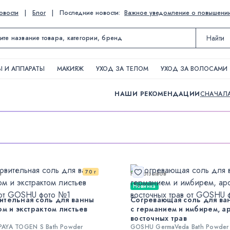
овости
|
Блог
|
Последние новости:
Важное уведомление о повышении ц
Найти
 И АППАРАТЫ
МАКИЯЖ
УХОД ЗА ТЕЛОМ
УХОД ЗА ВОЛОСАМИ
НАШИ РЕКОМЕНДАЦИИ
СНАЧАЛ
70 г
в
Нет отзывов
Новинка
тельная соль для ванны
Согревающая соль для ва
ом и экстрактом листьев
с германием и имбирем, а
восточных трав
AYA TOGEN S Bath Powder
GOSHU GermaVeda Bath Powder