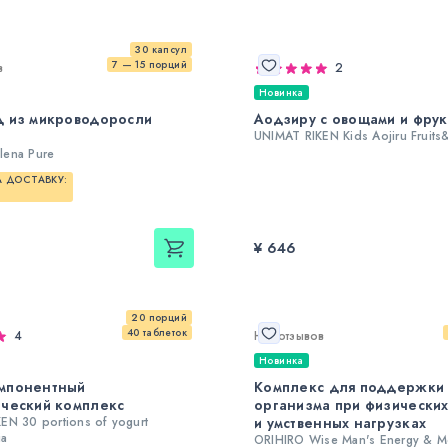
30 капсул
7 — 15 порций
в
2
Новинка
д из микроводоросли
Аодзиру с овощами и фрук
UNIMAT RIKEN Kids Aojiru Fruits
lena Pure
 ДОСТАВКУ:
¥ 646
20 порций
40 таблеток
4
Нет отзывов
Новинка
мпонентный
Комплекс для поддержки
ческий комплекс
организма при физически
EN 30 portions of yogurt
и умственных нагрузках
ia
ORIHIRO Wise Man's Energy & Me