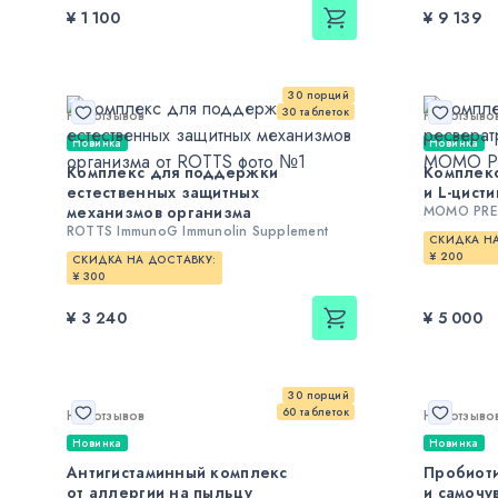
¥ 1 100
¥ 9 139
30 порций
30 таблеток
Нет отзывов
Нет отзыво
Новинка
Новинка
Комплекс для поддержки
Комплекс
естественных защитных
и L-цист
механизмов организма
MOMO PRE
ROTTS ImmunoG Immunolin Supplement
СКИДКА НА
¥ 200
СКИДКА НА ДОСТАВКУ:
¥ 300
¥ 3 240
¥ 5 000
30 порций
60 таблеток
Нет отзывов
Нет отзыво
Новинка
Новинка
Антигистаминный комплекс
Пробиот
от аллергии на пыльцу
и самочу