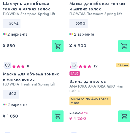
Шампунь для объема
Маска для объема тонких
тонких и мягких волос
и мягких волос
FLOWDIA Shampoo Spring Lift
FLOWDIA Treatment Spring Lift
50ML
550G
2 варианта
2 варианта
¥ 880
¥ 6 900
375 мл
8
12
Маска для объема тонких
SALE
и мягких волос
Ванна для волос
FLOWDIA Treatment Spring Lift
AMATORA AMATORA QUO Hair
Bath H
50G
СКИДКА НА ДОСТАВКУ:
¥ 100
2 варианта
¥ 5 060
-
16
%
¥ 1 050
¥ 4 260