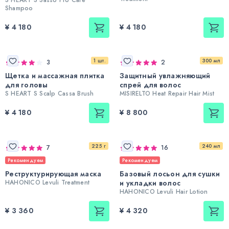
Shampoo
¥ 4 180
¥ 4 180
1 шт.
300 мл
3
2
Щетка и массажная плитка
Защитный увлажняющий
для головы
спрей для волос
S HEART S Scalp Cassa Brush
MISIRELTO Heat Repair Hair Mist
¥ 4 180
¥ 8 800
225 г
240 мл
7
16
Рекомендуем
Рекомендуем
Реструктурирующая маска
Базовый лосьон для сушки
HAHONICO Levuli Treatment
и укладки волос
HAHONICO Levuli Hair Lotion
¥ 3 360
¥ 4 320