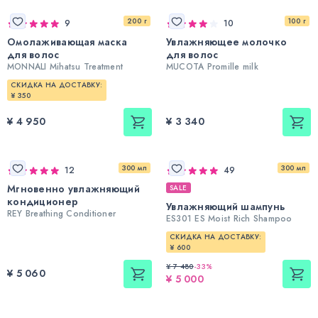
200 г
100 г
9
10
Омолаживающая маска
Увлажняющее молочко
для волос
для волос
MONNALI Mihatsu Treatment
MUCOTA Promille milk
СКИДКА НА ДОСТАВКУ:
¥ 350
¥ 4 950
¥ 3 340
300 мл
300 мл
12
49
Мгновенно увлажняющий
SALE
кондиционер
Увлажняющий шампунь
REY Breathing Conditioner
ES301 ES Moist Rich Shampoo
СКИДКА НА ДОСТАВКУ:
¥ 600
¥ 7 480
-
33
%
¥ 5 060
¥ 5 000