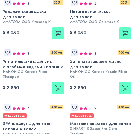
375 г
375 г
3
2
Увлажняющая маска
Питательная маска
для волос
для волос
AMATORA QUO Kitomasq K
AMATORA QUO Colamasq C
¥ 5 060
¥ 5 060
300 мл
100 мл
8
3
Уплотняющий шампунь
Запечатывающее масло
с особыми видами кератина
для волос
HAHONICO Keratex Fiber
HAHONICO Keratex Keratin Fiber
Shampoo
Oil
¥ 3 850
¥ 3 850
400 мл
400 мл
7
2
Рекомендуем
Рекомендуем
SPA-шампунь для кожи
Массажная маска для волос
головы и волос
S HEART S Sasso Pro Care
Treatment
S HEART S Sasso Pro Care