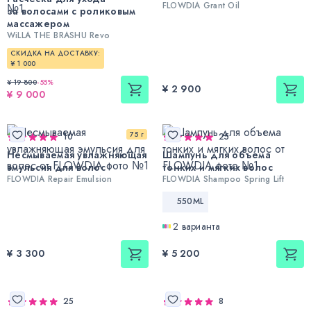
FLOWDIA Grant Oil
за волосами с роликовым
массажером
WiLLA THE BRASHU Revo
СКИДКА НА ДОСТАВКУ:
¥ 1 000
¥ 19 800
-
55
%
¥ 2 900
¥ 9 000
75 г
10
25
Несмываемая увлажняющая
Шампунь для объема
эмульсия для волос
тонких и мягких волос
FLOWDIA Repair Emulsion
FLOWDIA Shampoo Spring Lift
550ML
2 варианта
¥ 3 300
¥ 5 200
25
8