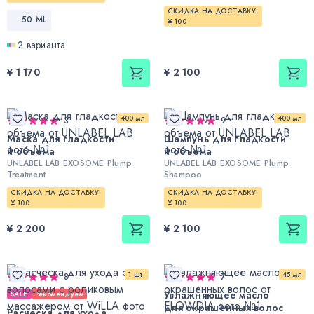
СКИДКА НА ДОСТАВКУ:
50 ML
¥ 100
2 варианта
¥ 1 170
¥ 2 100
400 мл
400 мл
3
9
Маска для гладкости
Шампунь для гладкости
и объема
и объема
UNLABEL LAB EXOSOME Plump
UNLABEL LAB EXOSOME Plump
Treatment
Shampoo
СКИДКА НА ДОСТАВКУ:
СКИДКА НА ДОСТАВКУ:
¥ 100
¥ 100
¥ 2 200
¥ 2 100
1 шт.
45 мл
8
7
Увлажняющее масло
SALE
Рекомендуем
для окрашенных волос
Расческа для ухода