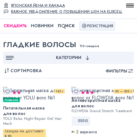
ЯПОНСКАЯ ЙЕНА И КАНАДА
ВАЖНОЕ УВЕДОМЛЕНИЕ О ПОВЫШЕНИИ ЦЕН НА ELIXCELL
СКИДКИ
%
НОВИНКИ
П
ИСК
РЕГИСТРАЦИЯ
ГЛАДКИЕ ВОЛОСЫ
110 товаров
КАТЕГОРИИ
СОРТИРОВКА
ФИЛЬТРЫ
145 г
50 — 550 г
3
1
Антивозрастная маска
Новинка
для волос
Питательная маска
FLOWDIA Grand Stretch Treatment
для волос
YOLU Relax Night Repair Gel Hair
550G
Mask
2 варианта
СКИДКА НА ДОСТАВКУ:
¥ 90