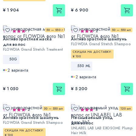
¥ 1 904
¥ 6 900
50 — 550 г
50 — 550 мл
1
2
Антивозрастная маска
Антивозрастной шампунь
для волос
FLOWDIA Grand Stretch Shampoo
FLOWDIA Grand Stretch Treatment
СКИДКА НА ДОСТАВКУ:
¥ 100
50G
550 ML
2 варианта
2 варианта
¥ 1 050
¥ 5 200
50 — 550 мл
120 мл
2
8
Антивозрастной шампунь
Несмываемый уход
FLOWDIA Grand Stretch Shampoo
для волос
UNLABEL LAB LAB EXOSOME Plump
СКИДКА НА ДОСТАВКУ:
Hair Milk
¥ 100