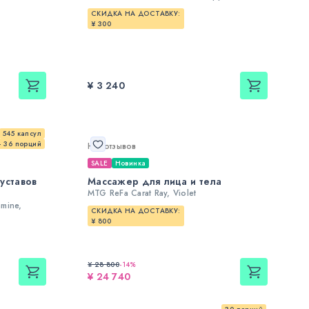
СКИДКА НА ДОСТАВКУ:
¥ 300
¥ 3 240
545 капсул
— 36 порций
Нет отзывов
SALE
Новинка
уставов
Массажер для лица и тела
MTG ReFa Carat Ray, Violet
amine,
СКИДКА НА ДОСТАВКУ:
¥ 800
¥ 28 800
-
14
%
¥ 24 740