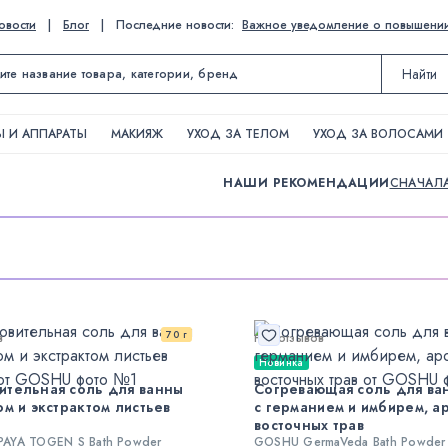
овости
|
Блог
|
Последние новости:
Важное уведомление о повышении ц
Найти
 И АППАРАТЫ
МАКИЯЖ
УХОД ЗА ТЕЛОМ
УХОД ЗА ВОЛОСАМИ
НАШИ РЕКОМЕНДАЦИИ
СНАЧАЛ
70 г
в
Нет отзывов
Новинка
тельная соль для ванны
Согревающая соль для ва
ом и экстрактом листьев
с германием и имбирем, а
восточных трав
AYA TOGEN S Bath Powder
GOSHU GermaVeda Bath Powder