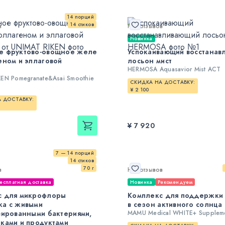
14 порций
14 стиков
в
Нет отзывов
Новинка
е фруктово-овощное желе
Успокаивающий восстанав
еном и эллаговой
лосьон мист
HERMOSA Aquasavior Mist ACT
EN Pomegranate&Asai Smoothie
СКИДКА НА ДОСТАВКУ:
¥ 2 100
 ДОСТАВКУ:
¥ 7 920
7 — 14 порций
14 стиков
70 г
в
Нет отзывов
есплатная доставка
Новинка
Рекомендуем
с для микрофлоры
Комплекс для поддержки
ка с живыми
в сезон активного солнца
вированными бактериями,
MAMU Medical WHITE+ Supplem
ками и продуктами