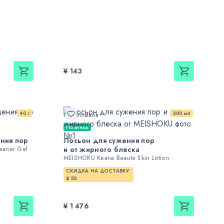
¥ 143
40 г
300 мл
Нет отзывов
Новинка
ения пор
Лосьон для сужения пор
eaner Gel
и от жирного блеска
MEISHOKU Keana Beaute Skin Lotion
СКИДКА НА ДОСТАВКУ:
¥ 50
¥ 1 476