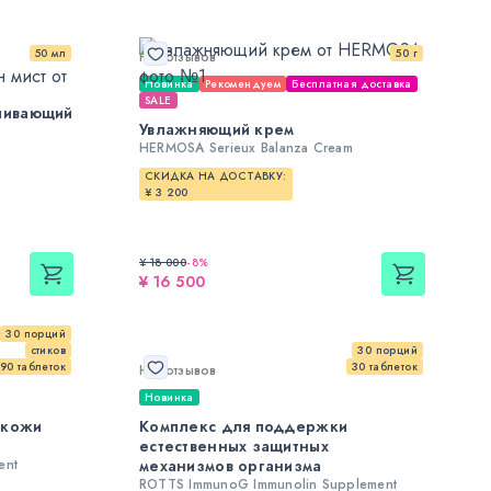
50 мл
50 г
Нет отзывов
Новинка
Рекомендуем
Бесплатная доставка
SALE
ливающий
Увлажняющий крем
HERMOSA Serieux Balanza Cream
СКИДКА НА ДОСТАВКУ:
¥ 3 200
¥ 18 000
-
8
%
¥ 16 500
30 порций
стиков
30 порций
90 таблеток
30 таблеток
Нет отзывов
Новинка
 кожи
Комплекс для поддержки
естественных защитных
ent
механизмов организма
ROTTS ImmunoG Immunolin Supplement