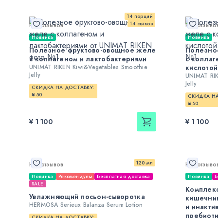
14 порций
14 стиков
Нет отзывов
Нет отзыво
Новинка
Новинка
Полезное фруктово-овощное желе
Полезно
с коллагеном и лактобактериями
с коллаг
UNIMAT RIKEN Kiwi&Vegetables Smoothie
кислотой
Jelly
UNIMAT RIK
Jelly
СКИДКА НА ДОСТАВКУ:
¥ 50
СКИДКА НА
¥ 50
¥ 1 100
¥ 1 100
120 мл
Нет отзывов
Нет отзыво
Новинка
Рекомендуем
Бесплатная доставка
Новинка
Б
SALE
Комплек
Увлажняющий лосьон-сыворотка
кишечни
HERMOSA Serieux Balanza Serum Lotion
и инакти
пребиоти
СКИДКА НА ДОСТАВКУ: