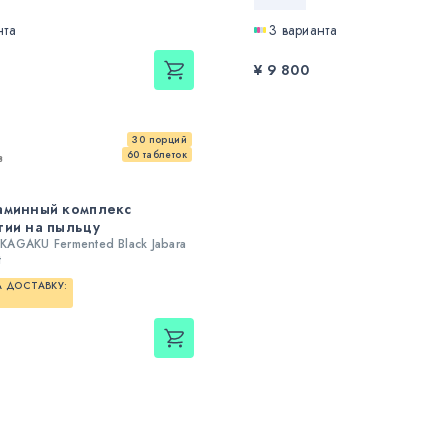
нта
3 варианта
¥ 9 800
30 порций
60 таблеток
в
аминный комплекс
гии на пыльцу
AGAKU Fermented Black Jabara
t
 ДОСТАВКУ: