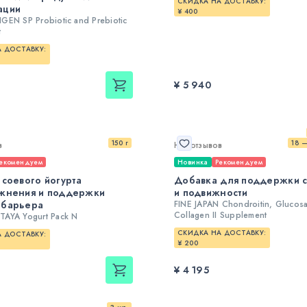
СКИДКА НА ДОСТАВКУ:
ации
¥ 400
GEN SP Probiotic and Prebiotic
t
 ДОСТАВКУ:
¥ 5 940
150 г
18 
в
Нет отзывов
екомендуем
Новинка
Рекомендуем
 соевого йогурта
Добавка для поддержки с
ажнения и поддержки
и подвижности
 барьера
FINE JAPAN Chondroitin, Glucos
Collagen II Supplement
AYA Yogurt Pack N
СКИДКА НА ДОСТАВКУ:
 ДОСТАВКУ:
¥ 200
¥ 4 195