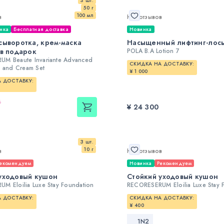
3 шт.
50 г
100 мл
в
Нет отзывов
нка
Бесплатная доставка
Новинка
сыворотка, крем-маска
Насыщенный лифтинг-лос
 в подарок
POLA B.A Lotion 7
M Beaute Invariante Advanced
СКИДКА НА ДОСТАВКУ:
m and Cream Set
¥ 1 000
 ДОСТАВКУ:
%
¥ 24 300
3 шт.
10 г
в
Нет отзывов
екомендуем
Новинка
Рекомендуем
уходовый кушон
Стойкий уходовый кушон
M Eloilia Luxe Stay Foundation
RECORESERUM Eloilia Luxe Stay 
 ДОСТАВКУ:
СКИДКА НА ДОСТАВКУ:
¥ 400
1N2