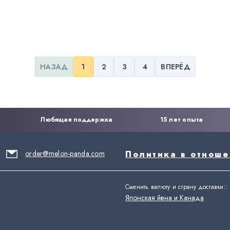
НАЗАД
1
2
3
4
ВПЕРЁД
Любящая поддержка
15 лет опыта
order@melon-panda.com
Политика в отнош
Сменить валюту и страну доставки:
:
Японская йена и Канада