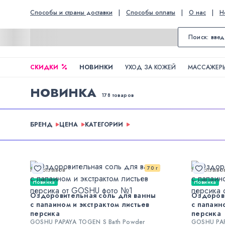
Способы и страны доставки
|
Способы оплаты
|
О нас
|
Н
СКИДКИ
НОВИНКИ
УХОД ЗА КОЖЕЙ
МАССАЖЕРЫ
НОВИНКА
178 товаров
БРЕНД
ЦЕНА
КАТЕГОРИИ
70 г
Нет отзывов
Нет отзыво
Новинка
Новинка
Оздоровительная соль для ванны
Оздорови
с папаином и экстрактом листьев
с папаин
персика
персика
GOSHU PAPAYA TOGEN S Bath Powder
GOSHU PAP