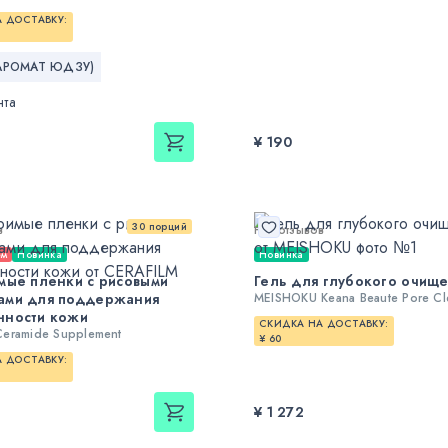
 ДОСТАВКУ:
(АРОМАТ ЮДЗУ)
нта
¥ 190
30 порций
в
Нет отзывов
ем
Новинка
Новинка
мые пленки с рисовыми
Гель для глубокого очищ
ами для поддержания
MEISHOKU Keana Beaute Pore Cl
нности кожи
СКИДКА НА ДОСТАВКУ:
Ceramide Supplement
¥ 60
 ДОСТАВКУ:
¥ 1 272