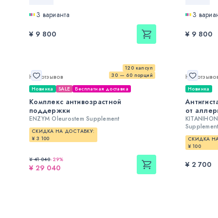
3 варианта
3 вариа
¥ 9 800
¥ 9 800
120 капсул
30 — 60 порций
Нет отзывов
Нет отзыво
Новинка
SALE
Бесплатная доставка
Новинка
Комплекс антивозрастной
Антигист
поддержки
от аллер
ENZYM Oleurostem Supplement
KITANIHONK
Supplemen
СКИДКА НА ДОСТАВКУ:
¥ 3 100
СКИДКА НА
¥ 100
¥ 41 040
-
29
%
¥ 2 700
¥ 29 040