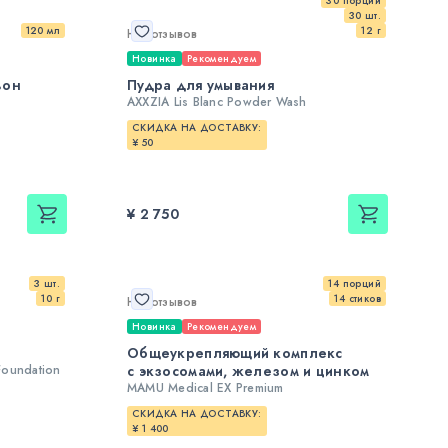
30 порций
30 шт.
120 мл
12 г
Нет отзывов
Новинка
Рекомендуем
ьон
Пудра для умывания
AXXZIA Lis Blanc Powder Wash
СКИДКА НА ДОСТАВКУ:
¥ 50
¥ 2 750
3 шт.
14 порций
10 г
14 стиков
Нет отзывов
Новинка
Рекомендуем
Общеукрепляющий комплекс
Foundation
с экзосомами, железом и цинком
MAMU Medical EX Premium
СКИДКА НА ДОСТАВКУ:
¥ 1 400