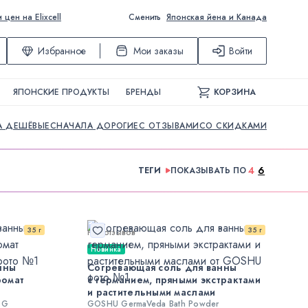
ен на Elixcell
Сменить
Японская йена и Канада
Избранное
Мои заказы
Войти
ЯПОНСКИЕ ПРОДУКТЫ
БРЕНДЫ
КОРЗИНА
А ДЕШЁВЫЕ
СНАЧАЛА ДОРОГИЕ
С ОТЗЫВАМИ
СО СКИДКАМИ
4
6
ТЕГИ
ПОКАЗЫВАТЬ ПО
35 г
35 г
Нет отзывов
Новинка
нны
Согревающая соль для ванны
ромат
с германием, пряными экстрактами
и растительными маслами
 G
GOSHU GermaVeda Bath Powder