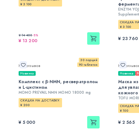
фермент
¥ 3 100
ENZYM YOJI
Supplemen
СКИДКА НА
¥ 3 100
¥ 14 400
-
8
%
¥ 23 760
¥ 13 200
30 порций
90 таблеток
Нет отзывов
Нет отзыво
Новинка
Новинка
Р
Комплекс с β-NMN, ресвератролом
Маска из
и L-цистином
для увл
MOMO PREVAIL NMN MOMO 18000 mg
кожного
TOFU MORIT
СКИДКА НА ДОСТАВКУ:
¥ 200
СКИДКА НА
¥ 100
¥ 5 000
¥ 2 565