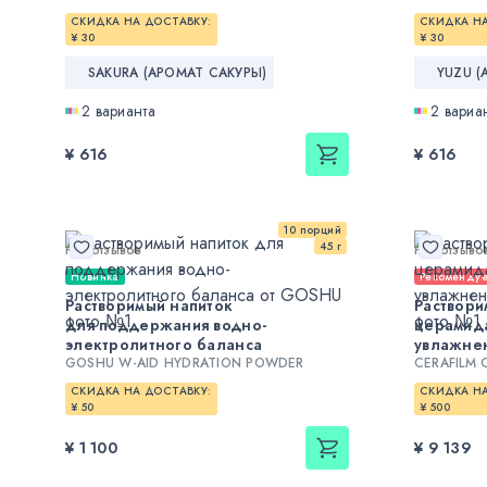
СКИДКА НА ДОСТАВКУ:
СКИДКА НА
¥ 30
¥ 30
SAKURA (АРОМАТ САКУРЫ)
YUZU 
2 варианта
2 вариа
¥ 616
¥ 616
10 порций
45 г
Нет отзывов
Нет отзыво
Новинка
Рекоменду
Растворимый напиток
Раствори
для поддержания водно-
церамид
электролитного баланса
увлажне
GOSHU W-AID HYDRATION POWDER
CERAFILM 
СКИДКА НА ДОСТАВКУ:
СКИДКА НА
¥ 50
¥ 500
¥ 1 100
¥ 9 139