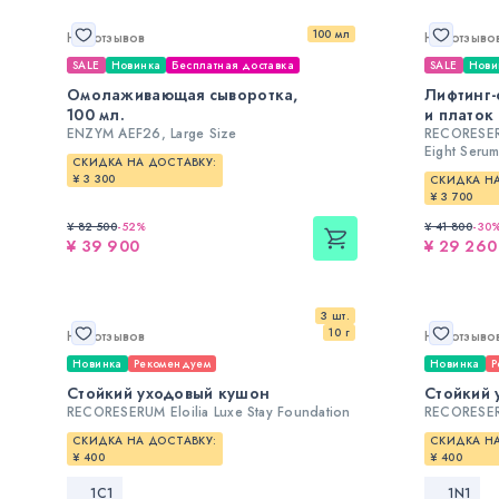
100 мл
Нет отзывов
Нет отзыво
SALE
Новинка
Бесплатная доставка
SALE
Нови
Омолаживающая сыворотка,
Лифтинг-
100 мл.
и платок
ENZYM AEF26, Large Size
RECORESERU
Eight Seru
СКИДКА НА ДОСТАВКУ:
¥ 3 300
СКИДКА НА
¥ 3 700
¥ 82 500
-
52
%
¥ 41 800
-
30
¥ 39 900
¥ 29 260
3 шт.
10 г
Нет отзывов
Нет отзыво
Новинка
Рекомендуем
Новинка
Р
Стойкий уходовый кушон
Стойкий 
RECORESERUM Eloilia Luxe Stay Foundation
RECORESERU
СКИДКА НА ДОСТАВКУ:
СКИДКА НА
¥ 400
¥ 400
1С1
1N1