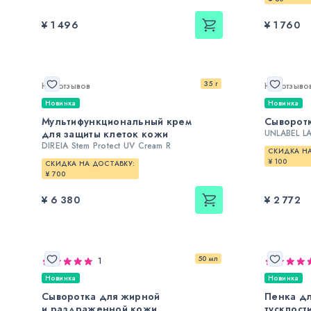
¥ 1 496
¥ 1 760
35 г
Нет отзывов
Нет отзыво
Новинка
Новинка
Мультифункциональный крем
Сыворотк
для защиты клеток кожи
UNLABEL LA
DIREIA Stem Protect UV Cream R
СКИДКА НА
¥ 100
СКИДКА НА ДОСТАВКУ:
¥ 700
¥ 6 380
¥ 2 772
50 мл
1
Новинка
Новинка
Сыворотка для жирной
Пенка дл
и раздраженной кожи
тусклост