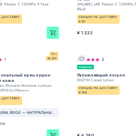
B Vitamin C 100MPa V Face
UNLABEL LAB Vitamin C 100MPa 
Black
 ДОСТАВКУ:
СКИДКА НА ДОСТАВКУ:
¥ 50
¥ 1 232
14 г
50 SPF
1
2
Новинка
тональный крем кушон
Увлажняющий лосьон
й кожи
ENZYM Cerad Lotion
an Skincare Moisture cushion
СКИДКА НА ДОСТАВКУ:
n SPF50+/PA++++
¥ 550
 ДОСТАВКУ:
02 NATURAL BEIGE — НАТУРАЛЬНЫЙ БЕЖЕВЫЙ
нта
¥ 6 380