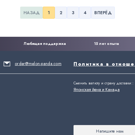
НАЗАД
1
2
3
4
ВПЕРЁД
Любящая поддержка
15 лет опыта
order@melon-panda.com
Политика в отнош
Сменить валюту и страну доставки:
:
Японская йена и Канада
Напишите нам