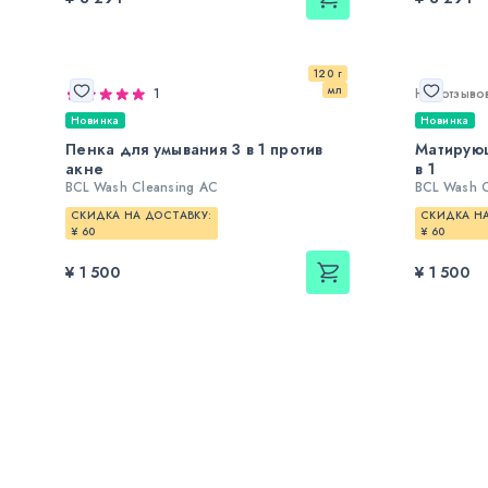
120 г
мл
1
Нет отзыво
Новинка
Новинка
Пенка для умывания 3 в 1 против
Матирующ
акне
в 1
BCL Wash Cleansing AC
BCL Wash C
СКИДКА НА ДОСТАВКУ:
СКИДКА НА
¥ 60
¥ 60
¥ 1 500
¥ 1 500