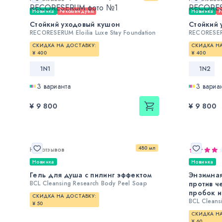
Новинка
Рекомендуем
Новинка
Р
Стойкий уходовый кушон
Стойкий 
RECORESERUM Eloilia Luxe Stay Foundation
RECORESERU
СКИДКА НА ДОСТАВКУ:
СКИДКА НА
¥ 400
¥ 400
1N1
1N2
3 варианта
3 вариа
¥ 9 800
¥ 9 800
480 мл
Нет отзывов
Новинка
Новинка
Гель для душа с пилинг эффектом
Энзимная
BCL Cleansing Research Body Peel Soap
против ч
пробок и
СКИДКА НА ДОСТАВКУ:
BCL Cleans
¥ 50
СКИДКА НА
¥ 60