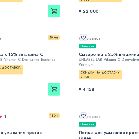
¥ 22 000
50 мл
в
Нет отзывов
Новинка
а с 15% витамина С
Сыворотка с 25% витамина
B Vitamin C Derivative Essence
UNLABEL LAB Vitamin C Derivativ
Premium
 ДОСТАВКУ:
СКИДКА НА ДОСТАВКУ:
¥ 180
¥ 4 158
130 г
1
Нет отзывов
Новинка
я умывания против
Пенка для умывания прот
и
точек