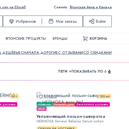
ен на Elixcell
Сменить
Японская йена и Канада
Избранное
Мои заказы
Войти
ЯПОНСКИЕ ПРОДУКТЫ
БРЕНДЫ
КОРЗИНА
А ДЕШЁВЫЕ
СНАЧАЛА ДОРОГИЕ
С ОТЗЫВАМИ
СО СКИДКАМИ
4
6
ТЕГИ
ПОКАЗЫВАТЬ ПО
50 г
120 мл
Нет отзывов
я доставка
Новинка
Рекомендуем
Бесплатная доставка
SALE
Увлажняющий лосьон-сыворотка
m
HERMOSA Serieux Balanza Serum Lotion
СКИДКА НА ДОСТАВКУ: