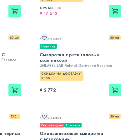
¥ 25 160
-
30
%
¥ 17 612
50 мл
50 мл
Нет отзывов
Новинка
 С
Сыворотка с ретиноловым
e Essence
комплексом
UNLABEL LAB Retinol Derivative Essence
СКИДКА НА ДОСТАВКУ:
¥ 100
¥ 2 772
130 г
50 мл
Нет отзывов
Рекомендуем
Новинка
ив черных
Омолаживающая сыворотка
с экзосомами