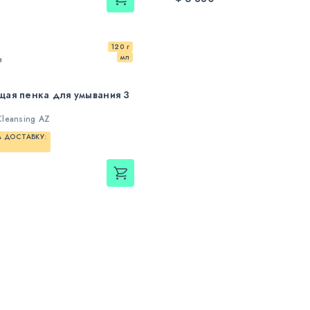
120 г
мл
в
ая пенка для умывания 3
leansing AZ
 ДОСТАВКУ: