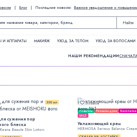
овости
|
Блог
|
Последние новости:
Важное уведомление о повышении ц
Найти
 И АППАРАТЫ
МАКИЯЖ
УХОД ЗА ТЕЛОМ
УХОД ЗА ВОЛОСАМИ
НАШИ РЕКОМЕНДАЦИИ
СНАЧАЛ
300 мл
в
Нет отзывов
Новинка
Рекомендуем
Бесплатна
SALE
ля сужения пор
Увлажняющий крем
ного блеска
HERMOSA Serieux Balanza Crea
eana Beaute Skin Lotion
СКИДКА НА ДОСТАВКУ: