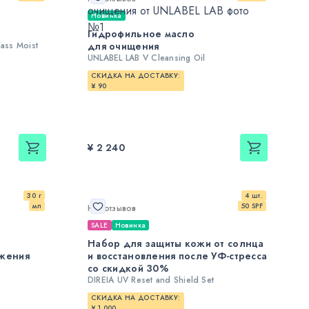
Новинка
Гидрофильное масло
ass Moist
для очищения
UNLABEL LAB V Cleansing Oil
СКИДКА НА ДОСТАВКУ:
¥ 90
¥ 2 240
30 г
4 шт.
мл
50 SPF
Нет отзывов
SALE
Новинка
Набор для защиты кожи от солнца
ожения
и восстановления после УФ-стресса
со скидкой 30%
DIREIA UV Reset and Shield Set
СКИДКА НА ДОСТАВКУ:
¥ 1 000