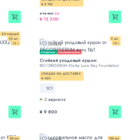
¥ 3 100
¥ 14 400
-
8
%
¥ 13 200
30 порций
30 шт.
3 шт.
12 г
10 г
Нет отзывов
Новинка
Рекомендуем
Стойкий уходовый кушон
RECORESERUM Eloilia Luxe Stay Foundation
СКИДКА НА ДОСТАВКУ:
¥ 400
1С1
3 варианта
¥ 9 800
60 мл
150 мл
Нет отзывов