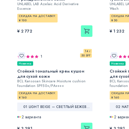
UNLABEL LAB Azelaic Acid Derivative
UNLABEL LA
Essence
Wash
СКИДКА НА ДОСТАВКУ:
СКИДКА НА
¥ 100
¥ 50
¥ 2 772
¥ 1 232
14 г
50 SPF
1
Новинка
Новинка
Стойкий тональный крем кушон
Стойкий 
для сухой кожи
для сухо
BCL Kansosan Skincare Moisture cushion
BCL Kansos
foundation SPF50+/PA++++
foundatio
СКИДКА НА ДОСТАВКУ:
СКИДКА НА
¥ 160
¥ 160
01 LIGHT BEIGE — СВЕТЛЫЙ БЕЖЕВЫЙ
2 варианта
2 вариа
¥ 3 291
¥ 3 291