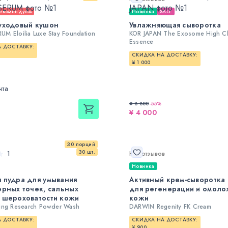
екомендуем
Новинка
SALE
уходовый кушон
Увлажняющая сыворотка
M Eloilia Luxe Stay Foundation
KOR JAPAN The Exosome High Cl
Essence
 ДОСТАВКУ:
СКИДКА НА ДОСТАВКУ:
¥ 1 000
нта
¥ 8 800
-
55
%
¥ 4 000
30 порций
30 шт.
1
Нет отзывов
Новинка
 пудра для умывания
Активный крем-сыворотка
ерных точек, сальных
для регенерации и омол
 шероховатости кожи
кожи
ing Research Powder Wash
DARWIN Regenity FK Cream
 ДОСТАВКУ:
СКИДКА НА ДОСТАВКУ:
¥ 900