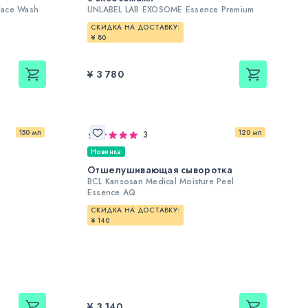
Face Wash
UNLABEL LAB EXOSOME Essence Premium
СКИДКА НА ДОСТАВКУ:
¥ 80
¥ 3 780
150 мл
120 мл
3
Новинка
Отшелушивающая сыворотка
BCL Kansosan Medical Moisture Peel
Essence AQ
СКИДКА НА ДОСТАВКУ:
¥ 140
¥ 3 140