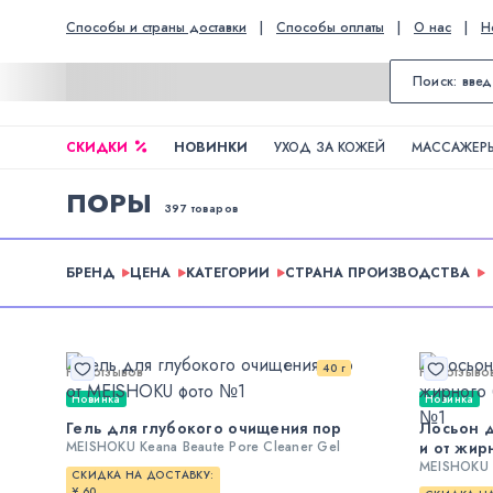
Способы и страны доставки
|
Способы оплаты
|
О нас
|
Н
СКИДКИ
НОВИНКИ
УХОД ЗА КОЖЕЙ
МАССАЖЕРЫ
ПОРЫ
397 товаров
БРЕНД
ЦЕНА
КАТЕГОРИИ
СТРАНА ПРОИЗВОДСТВА
40 г
Нет отзывов
Нет отзыво
Новинка
Новинка
Гель для глубокого очищения пор
Лосьон д
MEISHOKU Keana Beaute Pore Cleaner Gel
и от жир
MEISHOKU K
СКИДКА НА ДОСТАВКУ:
¥ 60