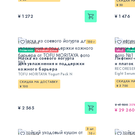
СКИДКА НА
¥ 50
¥ 1 272
¥ 1 476
150 г
Нет отзывов
Нет отзыво
Новинка
Рекомендуем
SALE
Нови
Маска из соевого йогурта
Лифтинг-
для увлажнения и поддержки
и платок
кожного барьера
RECORESERU
Eight Seru
TOFU MORITAYA Yogurt Pack N
СКИДКА НА
СКИДКА НА ДОСТАВКУ:
¥ 3 700
¥ 100
¥ 41 800
-
30
¥ 2 565
¥ 29 260
3 шт.
10 г
Нет отзывов
Нет отзыво