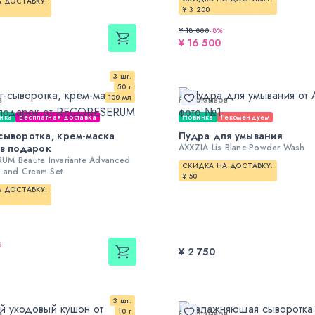
 ДОСТАВКУ:
¥ 3 200
¥ 18 000
-
8
%
¥ 16 500
3 шт.
50 г
100 мл
в
Нет отзывов
нка
Бесплатная доставка
Новинка
Рекомендуем
сыворотка, крем-маска
Пудра для умывания
 в подарок
AXXZIA Lis Blanc Powder Wash
M Beaute Invariante Advanced
СКИДКА НА ДОСТАВКУ:
m and Cream Set
¥ 50
 ДОСТАВКУ:
%
¥ 2 750
3 шт.
10 г
в
Нет отзывов