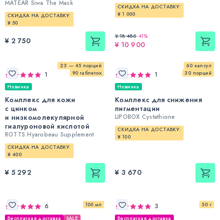
MATEAR Siwa The Mask
СКИДКА НА ДОСТАВКУ:
¥ 1 000
СКИДКА НА ДОСТАВКУ:
¥ 50
¥ 18 480
-
41
%
¥ 2 750
¥ 10 900
23 — 45 порций
60 капсул
90 таблеток
30 порций
1
1
Новинка
Новинка
Комплекс для кожи
Комплекс для снижения
с цинком
пигментации
и низкомолекулярной
LIPOBOX Cystathione
гиалуроновой кислотой
СКИДКА НА ДОСТАВКУ:
ROTTS Hyarobeau Supplement
¥ 100
СКИДКА НА ДОСТАВКУ:
¥ 400
¥ 5 292
¥ 3 670
100 мл
50 г
6
3
Бесплатная доставка
SALE
Бесплатная доставка