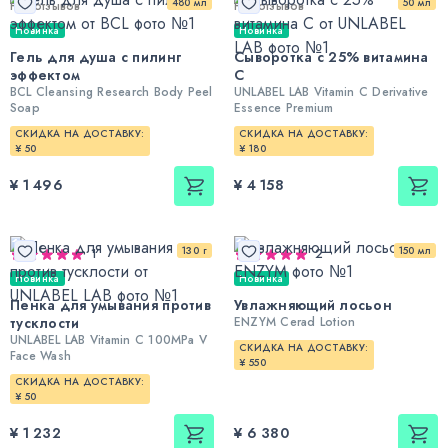
480 мл
50 мл
Нет отзывов
Нет отзывов
Новинка
Новинка
Гель для душа с пилинг
Сыворотка с 25% витамина
эффектом
С
BCL Cleansing Research Body Peel
UNLABEL LAB Vitamin C Derivative
Soap
Essence Premium
СКИДКА НА ДОСТАВКУ:
СКИДКА НА ДОСТАВКУ:
¥ 50
¥ 180
¥ 1 496
¥ 4 158
130 г
150 мл
1
2
Новинка
Новинка
Пенка для умывания против
Увлажняющий лосьон
тусклости
ENZYM Cerad Lotion
UNLABEL LAB Vitamin C 100MPa V
СКИДКА НА ДОСТАВКУ:
Face Wash
¥ 550
СКИДКА НА ДОСТАВКУ:
¥ 50
¥ 1 232
¥ 6 380