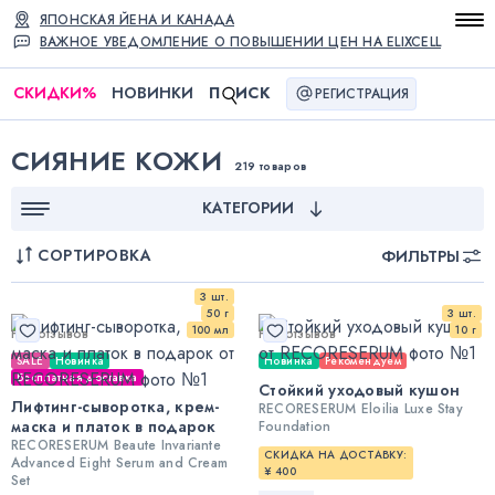
ЯПОНСКАЯ ЙЕНА И КАНАДА
ВАЖНОЕ УВЕДОМЛЕНИЕ О ПОВЫШЕНИИ ЦЕН НА ELIXCELL
СКИДКИ
%
НОВИНКИ
П
ИСК
РЕГИСТРАЦИЯ
СИЯНИЕ КОЖИ
219 товаров
КАТЕГОРИИ
СОРТИРОВКА
ФИЛЬТРЫ
3 шт.
50 г
3 шт.
100 мл
10 г
Нет отзывов
Нет отзывов
SALE
Новинка
Новинка
Рекомендуем
Бесплатная доставка
Стойкий уходовый кушон
Лифтинг-сыворотка, крем-
RECORESERUM Eloilia Luxe Stay
маска и платок в подарок
Foundation
RECORESERUM Beaute Invariante
СКИДКА НА ДОСТАВКУ:
Advanced Eight Serum and Cream
¥ 400
Set