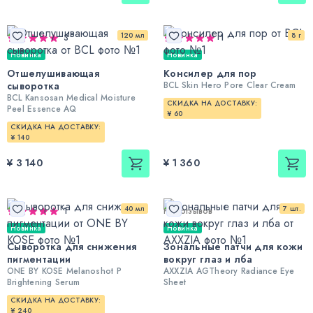
120 мл
8 г
3
1
Новинка
Новинка
Отшелушивающая
Консилер для пор
сыворотка
BCL Skin Hero Pore Clear Cream
BCL Kansosan Medical Moisture
СКИДКА НА ДОСТАВКУ:
Peel Essence AQ
¥ 60
СКИДКА НА ДОСТАВКУ:
¥ 140
¥ 3 140
¥ 1 360
40 мл
7 шт.
1
Нет отзывов
Новинка
Новинка
Сыворотка для снижения
Зональные патчи для кожи
пигментации
вокруг глаз и лба
ONE BY KOSE Melanoshot P
AXXZIA AGTheory Radiance Eye
Brightening Serum
Sheet
СКИДКА НА ДОСТАВКУ:
¥ 240