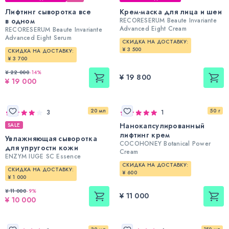
Лифтинг сыворотка все
Крем-маска для лица и шеи
в одном
RECORESERUM Beaute Invariante
Advanced Eight Cream
RECORESERUM Beaute Invariante
Advanced Eight Serum
СКИДКА НА ДОСТАВКУ:
¥ 3 500
СКИДКА НА ДОСТАВКУ:
¥ 3 700
¥ 22 000
-
14
%
¥ 19 800
¥ 19 000
20 мл
50 г
3
1
Нанокапсулированный
SALE
лифтинг крем
Увлажняющая сыворотка
COCOHONEY Botanical Power
для упругости кожи
Cream
ENZYM IUGE SC Essence
СКИДКА НА ДОСТАВКУ:
СКИДКА НА ДОСТАВКУ:
¥ 600
¥ 1 000
¥ 11 000
-
9
%
¥ 11 000
¥ 10 000