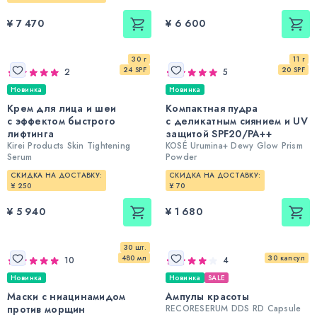
¥ 7 470
¥ 6 600
30 г
11 г
24 SPF
20 SPF
2
5
Новинка
Новинка
Крем для лица и шеи
Компактная пудра
с эффектом быстрого
с деликатным сиянием и UV
лифтинга
защитой SPF20/PA++
Kirei Products Skin Tightening
KOSÉ Urumina+ Dewy Glow Prism
Serum
Powder
СКИДКА НА ДОСТАВКУ:
СКИДКА НА ДОСТАВКУ:
¥ 250
¥ 70
¥ 5 940
¥ 1 680
30 шт.
480 мл
30 капсул
10
4
Новинка
Новинка
SALE
Маски с ниацинамидом
Ампулы красоты
против морщин
RECORESERUM DDS RD Capsule