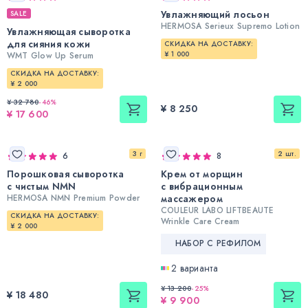
Увлажняющий лосьон
SALE
HERMOSA Serieux Supremo Lotion
Увлажняющая сыворотка
для сияния кожи
СКИДКА НА ДОСТАВКУ:
¥ 1 000
WMT Glow Up Serum
СКИДКА НА ДОСТАВКУ:
¥ 2 000
¥ 32 780
-
46
%
¥ 8 250
¥ 17 600
3 г
2 шт.
6
8
Порошковая сыворотка
Крем от морщин
с чистым NMN
с вибрационным
HERMOSA NMN Premium Powder
массажером
COULEUR LABO LIFTBEAUTE
СКИДКА НА ДОСТАВКУ:
Wrinkle Care Cream
¥ 2 000
НАБОР С РЕФИЛОМ
2 варианта
¥ 13 200
-
25
%
¥ 18 480
¥ 9 900