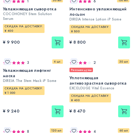
30 мл
150 мл
1
6
Увлажняющая сыворотка
Интенсивно увлажняющий
COCOHONEY Stem Solution
лосьон
Serum
DIREIA Intense Lotion iP Some
СКИДКА НА ДОСТАВКУ:
СКИДКА НА ДОСТАВКУ:
¥ 400
¥ 800
¥ 9 900
¥ 8 800
4 шт.
30 мл
3
2
Увлажняющая лифтинг
Рекомендуем
маска
Уплотняющая
DIREIA The Stem Mask iP Some
антивозрастная сыворотка
EXCELOUGE Vital Essence
СКИДКА НА ДОСТАВКУ:
¥ 1 000
СКИДКА НА ДОСТАВКУ:
¥ 400
¥ 9 240
¥ 8 470
120 мл
60 мл
8
4