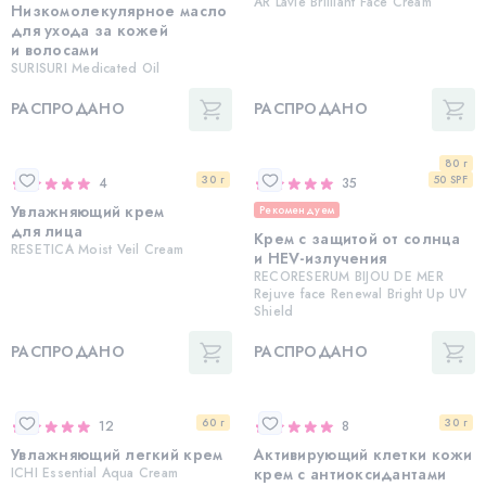
AR Lavie Brilliant Face Cream
Низкомолекулярное масло
для ухода за кожей
и волосами
SURISURI Medicated Oil
РАСПРОДАНО
РАСПРОДАНО
80 г
30 г
50 SPF
4
35
Увлажняющий крем
Рекомендуем
для лица
Крем с защитой от солнца
RESETICA Moist Veil Cream
и HEV-излучения
RECORESERUM BIJOU DE MER
Rejuve face Renewal Bright Up UV
Shield
РАСПРОДАНО
РАСПРОДАНО
60 г
30 г
12
8
Увлажняющий легкий крем
Активирующий клетки кожи
ICHI Essential Aqua Cream
крем с антиоксидантами