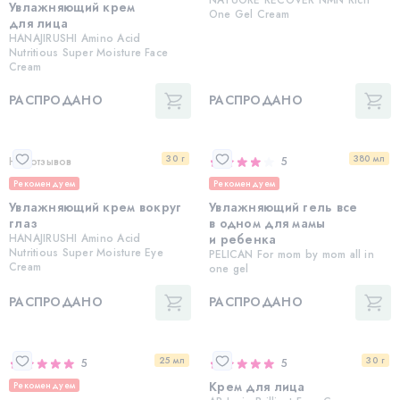
Увлажняющий крем
One Gel Cream
для лица
HANAJIRUSHI Amino Acid
Nutritious Super Moisture Face
Cream
РАСПРОДАНО
РАСПРОДАНО
30 г
380 мл
Нет отзывов
5
Рекомендуем
Рекомендуем
Увлажняющий крем вокруг
Увлажняющий гель все
глаз
в одном для мамы
HANAJIRUSHI Amino Acid
и ребенка
Nutritious Super Moisture Eye
PELICAN For mom by mom all in
Cream
one gel
РАСПРОДАНО
РАСПРОДАНО
25 мл
30 г
5
5
Крем для лица
Рекомендуем