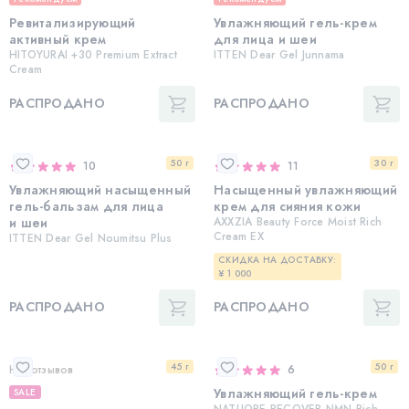
Ревитализирующий
Увлажняющий гель-крем
активный крем
для лица и шеи
HITOYURAI +30 Premium Extract
ITTEN Dear Gel Junnama
Cream
РАСПРОДАНО
РАСПРОДАНО
50 г
30 г
10
11
Увлажняющий насыщенный
Насыщенный увлажняющий
гель-бальзам для лица
крем для сияния кожи
и шеи
AXXZIA Beauty Force Moist Rich
Cream EX
ITTEN Dear Gel Noumitsu Plus
СКИДКА НА ДОСТАВКУ:
¥ 1 000
РАСПРОДАНО
РАСПРОДАНО
45 г
50 г
Нет отзывов
6
Увлажняющий гель-крем
SALE
NATUORE RECOVER NMN Rich