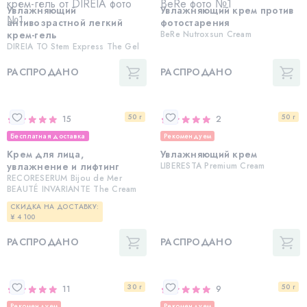
Увлажняющий
Увлажняющий крем против
антивозрастной легкий
фотостарения
крем-гель
BeRe Nutroxsun Cream
DIREIA TO Stem Express The Gel
РАСПРОДАНО
РАСПРОДАНО
50 г
50 г
15
2
Бесплатная доставка
Рекомендуем
Крем для лица,
Увлажняющий крем
увлажнение и лифтинг
LIBERESTA Premium Cream
RECORESERUM Bijou de Mer
BEAUTÉ INVARIANTE The Cream
СКИДКА НА ДОСТАВКУ:
¥ 4 100
РАСПРОДАНО
РАСПРОДАНО
30 г
50 г
11
9
Рекомендуем
Рекомендуем