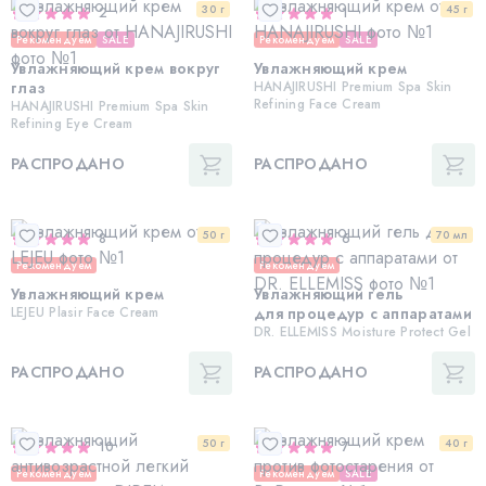
30 г
45 г
2
1
Рекомендуем
SALE
Рекомендуем
SALE
Увлажняющий крем вокруг
Увлажняющий крем
глаз
HANAJIRUSHI Premium Spa Skin
Refining Face Cream
HANAJIRUSHI Premium Spa Skin
Refining Eye Cream
РАСПРОДАНО
РАСПРОДАНО
50 г
70 мл
8
6
Рекомендуем
Рекомендуем
Увлажняющий крем
Увлажняющий гель
LEJEU Plasir Face Cream
для процедур c аппаратами
DR. ELLEMISS Moisture Protect Gel
РАСПРОДАНО
РАСПРОДАНО
50 г
40 г
10
7
Рекомендуем
Рекомендуем
SALE