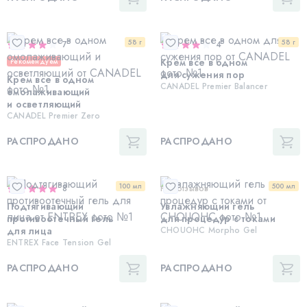
58 г
58 г
7
4
Крем все в одном
Рекомендуем
для сужения пор
Крем все в одном
CANADEL Premier Balancer
омолаживающий
и осветляющий
CANADEL Premier Zero
РАСПРОДАНО
РАСПРОДАНО
100 мл
500 мл
8
Нет отзывов
Подтягивающий
Увлажняющий гель
противоотечный гель
для процедур с токами
для лица
CHOUOHC Morpho Gel
ENTREX Face Tension Gel
РАСПРОДАНО
РАСПРОДАНО