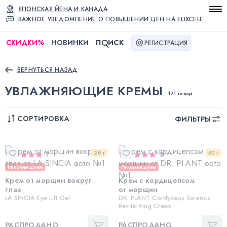
ЯПОНСКАЯ ЙЕНА И КАНАДА
ВАЖНОЕ УВЕДОМЛЕНИЕ О ПОВЫШЕНИИ ЦЕН НА ELIXCELL
СКИДКИ
%
НОВИНКИ
П
ИСК
РЕГИСТРАЦИЯ
ВЕРНУТЬСЯ НАЗАД
УВЛАЖНЯЮЩИЕ КРЕМЫ
171 товар
СОРТИРОВКА
ФИЛЬТРЫ
20 г
50 г
7
3
Рекомендуем
Рекомендуем
Крем от морщин вокруг
Крем с кордицепсом
глаз
от морщин
LA SINCIA Eye Lift Gel
DR. PLANT Cordyceps Sinensis
Revitalizing Cream
РАСПРОДАНО
РАСПРОДАНО