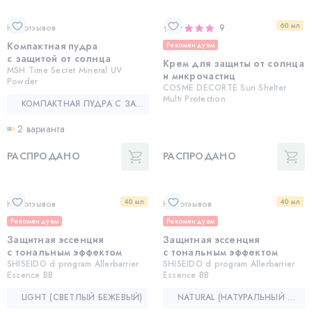
60 мл
Нет отзывов
9
Компактная пудра
Рекомендуем
с защитой от солнца
Крем для защиты от солнца
MSH Time Secret Mineral UV
и микрочастиц
Powder
COSME DECORTE Sun Shelter
Multi Protection
КОМПАКТНАЯ ПУДРА С ЗАЩИТОЙ ОТ СОЛНЦА — MSH TIME SECRET MINERAL UV POWDER
2 варианта
РАСПРОДАНО
РАСПРОДАНО
40 мл
40 мл
Нет отзывов
Нет отзывов
Рекомендуем
Рекомендуем
Защитная эссенция
Защитная эссенция
с тональным эффектом
с тональным эффектом
SHISEIDO d program Allerbarrier
SHISEIDO d program Allerbarrier
Essence BB
Essence BB
LIGHT (СВЕТЛЫЙ БЕЖЕВЫЙ)
NATURAL (НАТУРАЛЬНЫЙ БЕЖЕВЫЙ)