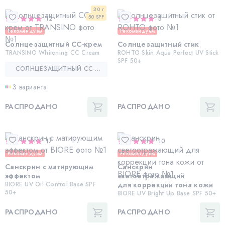
30 г
50 SPF
12
5
Рекомендуем
Рекомендуем
Солнцезащитный СС-крем
Солнцезащитный стик
TRANSINO Whitening CC Cream
ROHTO Skin Aqua Perfect UV Stick
SPF 50+
СОЛНЦЕЗАЩИТНЫЙ СС-КРЕМ — TRANSINO WHITENING CC CREAM
3 варианта
РАСПРОДАНО
РАСПРОДАНО
17
10
Рекомендуем
Рекомендуем
Санскрин с матирующим
Санскрин
эффектом
светоотражающий
BIORE UV Oil Control Base SPF
для коррекции тона кожи
50+
BIORE UV Bright Up Base SPF 50+
РАСПРОДАНО
РАСПРОДАНО