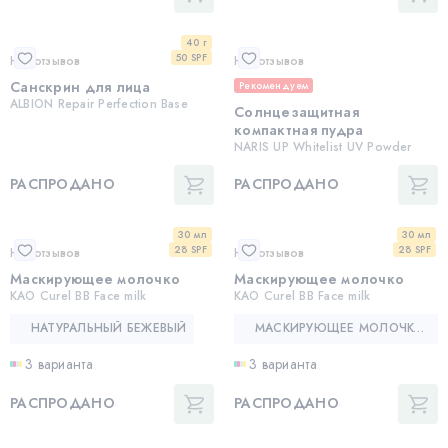
40 г
50 SPF
Нет отзывов
Нет отзывов
Санскрин для лица
Рекомендуем
ALBION Repair Perfection Base
Солнцезащитная
компактная пудра
NARIS UP Whitelist UV Powder
РАСПРОДАНО
РАСПРОДАНО
30 мл
30 мл
28 SPF
28 SPF
Нет отзывов
Нет отзывов
Маскирующее молочко
Маскирующее молочко
KAO Curel BB Face milk
KAO Curel BB Face milk
НАТУРАЛЬНЫЙ БЕЖЕВЫЙ
МАСКИРУЮЩЕЕ МОЛОЧКО — KAO CUREL BB FACE MILK
3 варианта
3 варианта
РАСПРОДАНО
РАСПРОДАНО