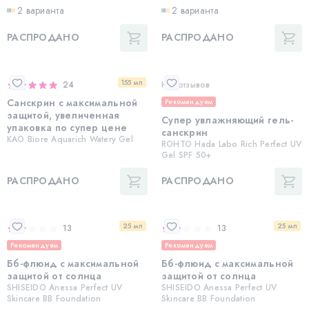
2 варианта
2 варианта
РАСПРОДАНО
РАСПРОДАНО
155 мл
24
Нет отзывов
Санскрин с максимальной
Рекомендуем
защитой, увеличенная
Супер увлажняющий гель-
упаковка по супер цене
санскрин
KAO Biore Aquarich Watery Gel
ROHTO Hada Labo Rich Perfect UV
Gel SPF 50+
РАСПРОДАНО
РАСПРОДАНО
25 мл
25 мл
13
13
Рекомендуем
Рекомендуем
Бб-флюид с максимальной
Бб-флюид с максимальной
защитой от солнца
защитой от солнца
SHISEIDO Anessa Perfect UV
SHISEIDO Anessa Perfect UV
Skincare BB Foundation
Skincare BB Foundation