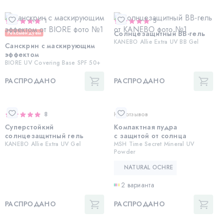
1
5
Солнцезащитный BB-гель
Рекомендуем
KANEBO Allie Extra UV BB Gel
Санскрин с маскирующим
эффектом
BIORE UV Covering Base SPF 50+
РАСПРОДАНО
РАСПРОДАНО
8
Нет отзывов
Суперстойкий
Компактная пудра
солнцезащитный гель
с защитой от солнца
KANEBO Allie Extra UV Gel
MSH Time Secret Mineral UV
Powder
NATURAL OCHRE
2 варианта
РАСПРОДАНО
РАСПРОДАНО