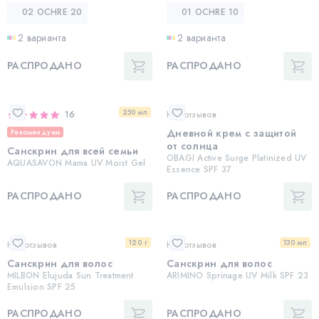
02 OCHRE 20
01 OCHRE 10
2 варианта
2 варианта
РАСПРОДАНО
РАСПРОДАНО
250 мл
16
Нет отзывов
Дневной крем с защитой
Рекомендуем
от солнца
Санскрин для всей семьи
OBAGI Active Surge Platinized UV
AQUASAVON Mama UV Moist Gel
Essence SPF 37
РАСПРОДАНО
РАСПРОДАНО
120 г
130 мл
Нет отзывов
Нет отзывов
Санскрин для волос
Санскрин для волос
MILBON Elujuda Sun Treatment
ARIMINO Sprinage UV Milk SPF 23
Emulsion SPF 25
РАСПРОДАНО
РАСПРОДАНО