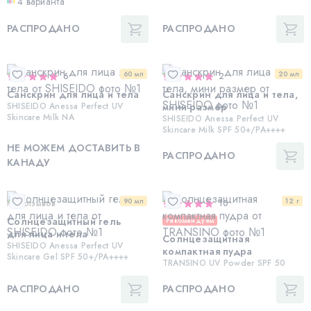
4 варианта
РАСПРОДАНО
РАСПРОДАНО
60 мл
20 мл
6
2
Санскрин для лица и тела
Санскрин для лица и тела,
SHISEIDO Anessa Perfect UV
мини размер
Skincare Milk NA
SHISEIDO Anessa Perfect UV
Skincare Milk SPF 50+/PA++++
НЕ МОЖЕМ ДОСТАВИТЬ В
РАСПРОДАНО
КАНАДУ
90 мл
12 г
Нет отзывов
10
Солнцезащитный гель
Рекомендуем
для лица и тела
Солнцезащитная
SHISEIDO Anessa Perfect UV
компактная пудра
Skincare Gel SPF 50+/PA++++
TRANSINO UV Powder SPF 50
РАСПРОДАНО
РАСПРОДАНО