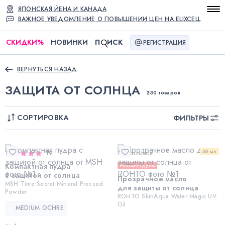
ЯПОНСКАЯ ЙЕНА И КАНАДА
ВАЖНОЕ УВЕДОМЛЕНИЕ О ПОВЫШЕНИИ ЦЕН НА ELIXCELL
СКИДКИ
%
НОВИНКИ
П
ИСК
РЕГИСТРАЦИЯ
ВЕРНУТЬСЯ НАЗАД
ЗАЩИТА ОТ СОЛНЦА
230 товаров
СОРТИРОВКА
ФИЛЬТРЫ
50 мл
19
Нет отзывов
Компактная пудра
Рекомендуем
с защитой от солнца
Прозрачное масло
MSH Time Secret Mineral Pressed
для защиты от солнца
Powder
ROHTO SkinAqua Water Magic UV
Oil
MEDIUM OCHRE