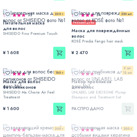
230 г
250 мл
33
34
Питательная маска
Рекомендуем
для волос
Маска для повреждённых
SHISEIDO Fino Premium Touch
волос
KOSÉ Predia Fango hair mask
¥ 1 608
¥ 2 470
2 шт.
180 г
12 мл
5
12
Маска для волос
Набор пробников
без силиконов
для волос
SHISEIDO Ma Cherie Air Feel
UNLABEL LAB EXOSOME Plump
Treatment
Shampoo and Treatment Set
¥ 1 600
РАСПРОДАНО
200 г
250 г
4
10