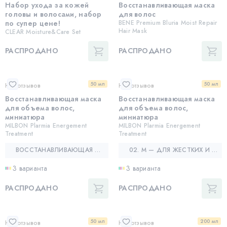
Набор ухода за кожей
Восстанавливающая маска
головы и волосами, набор
для волос
по супер цене!
BENE Premium Bluria Moist Repair
Hair Mask
CLEAR Moisture&Care Set
РАСПРОДАНО
РАСПРОДАНО
50 мл
50 мл
Нет отзывов
Нет отзывов
Восстанавливающая маска
Восстанавливающая маска
для объема волос,
для объема волос,
миниатюра
миниатюра
MILBON Plarmia Energement
MILBON Plarmia Energement
Treatment
Treatment
ВОССТАНАВЛИВАЮЩАЯ МАСКА ДЛЯ ОБЪЕМА ВОЛОС, МИНИАТЮРА — MILBON PLARMIA ENERGEMENT TREATMENT
02. M — ДЛЯ ЖЕСТКИХ И НЕПОСЛУШНЫХ ВОЛОС
3 варианта
3 варианта
РАСПРОДАНО
РАСПРОДАНО
50 мл
200 мл
Нет отзывов
Нет отзывов