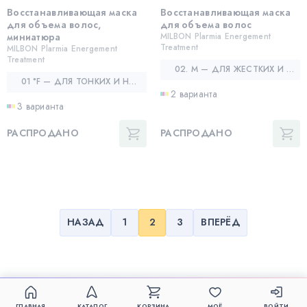
Восстанавливающая маска
Восстанавливающая маска
для объема волос,
для объема волос
миниатюра
MILBON Plarmia Energement
Treatment
MILBON Plarmia Energement
Treatment
02. M — ДЛЯ ЖЕСТКИХ И НЕПОСЛУШНЫХ ВОЛОС
01 °F — ДЛЯ ТОНКИХ И НОРМАЛЬНЫХ ВОЛОС, СКЛОННЫХ К СУХОСТИ, ПУШИСТЫХ.
2 варианта
3 варианта
РАСПРОДАНО
РАСПРОДАНО
НАЗАД
1
2
3
ВПЕРЁД
ГЛАВНАЯ
КАТАЛОГ
КОРЗИНА
МОЁ
ВОЙТИ