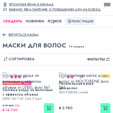
ЯПОНСКАЯ ЙЕНА И КАНАДА
ВАЖНОЕ УВЕДОМЛЕНИЕ О ПОВЫШЕНИИ ЦЕН НА ELIXCELL
СКИДКИ
%
НОВИНКИ
П
ИСК
РЕГИСТРАЦИЯ
ВЕРНУТЬСЯ НАЗАД
МАСКИ ДЛЯ ВОЛОС
76 товаров
СОРТИРОВКА
ФИЛЬТРЫ
150 г
23
20
Питательная маска
Рекомендуем
SALE
для волос
Система ухода за волосами
MOLTOBENE Loretta
с эффектом объема
LEBEL IAU Cell Care S type
¥ 19 600
-
25
%
¥ 2 780
¥ 14 700