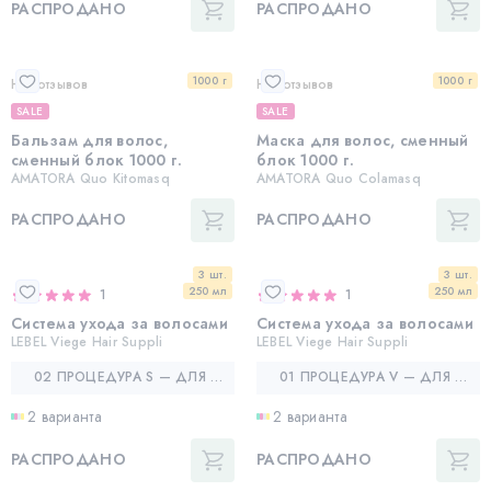
РАСПРОДАНО
РАСПРОДАНО
1000 г
1000 г
Нет отзывов
Нет отзывов
SALE
SALE
Бальзам для волос,
Маска для волос, сменный
сменный блок 1000 г.
блок 1000 г.
AMATORA Quo Kitomasq
AMATORA Quo Colamasq
РАСПРОДАНО
РАСПРОДАНО
3 шт.
3 шт.
250 мл
250 мл
1
1
Система ухода за волосами
Система ухода за волосами
LEBEL Viege Hair Suppli
LEBEL Viege Hair Suppli
02 ПРОЦЕДУРА S — ДЛЯ СМЯГЧЕНИЯ ЖЕСТКИХ И НЕПОСЛУШНЫХ ВОЛОС
01 ПРОЦЕДУРА V — ДЛЯ ОБЪЕМА И ПЛОТНОСТИ ТОНКИХ ВОЛОС
2 варианта
2 варианта
РАСПРОДАНО
РАСПРОДАНО