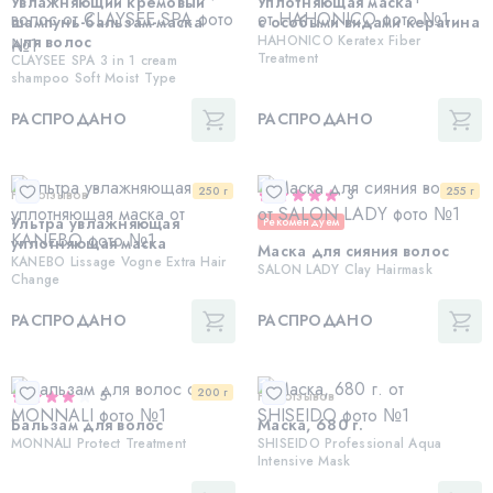
Увлажняющий кремовый
Уплотняющая маска
шампунь-бальзам-маска
с особыми видами кератина
для волос
HAHONICO Keratex Fiber
Treatment
CLAYSEE SPA 3 in 1 cream
shampoo Soft Moist Type
РАСПРОДАНО
РАСПРОДАНО
250 г
255 г
Нет отзывов
3
Ультра увлажняющая
Рекомендуем
уплотняющая маска
Маска для сияния волос
KANEBO Lissage Vogne Extra Hair
SALON LADY Clay Hairmask
Change
РАСПРОДАНО
РАСПРОДАНО
200 г
5
Нет отзывов
Бальзам для волос
Маска, 680 г.
MONNALI Protect Treatment
SHISEIDO Professional Aqua
Intensive Mask