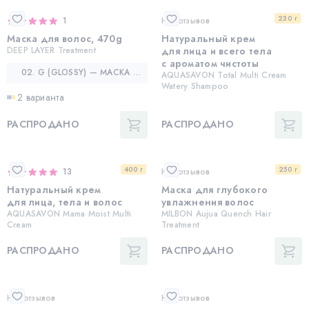
230 г
1
Нет отзывов
Маска для волос, 470g
Натуральный крем
DEEP LAYER Treatment
для лица и всего тела
с ароматом чистоты
02. G (GLOSSY) — МАСКА ДЛЯ ДЛЯ БЛЕСКА И ГЛАДКОСТИ ВОЛОС
AQUASAVON Total Multi Cream
Watery Shampoo
2 варианта
РАСПРОДАНО
РАСПРОДАНО
400 г
250 г
13
Нет отзывов
Натуральный крем
Маска для глубокого
для лица, тела и волос
увлажнения волос
AQUASAVON Mama Moist Multi
MILBON Aujua Quench Hair
Cream
Treatment
РАСПРОДАНО
РАСПРОДАНО
Нет отзывов
Нет отзывов