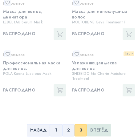
Нет отзывов
Нет отзывов
Маска для волос,
Маска для непослушных
миниатюра
волос
LEBEL IAU Serum Mask
MOLTOBENE Keys Treatment F
РАСПРОДАНО
РАСПРОДАНО
180 г
Нет отзывов
Нет отзывов
Профессиональная маска
Увлажняющая маска
для волос.
для волос
POLA Kaena Luscious Mask
SHISEIDO Ma Cherie Moisture
Treatment
РАСПРОДАНО
РАСПРОДАНО
НАЗАД
1
2
3
ВПЕРЁД