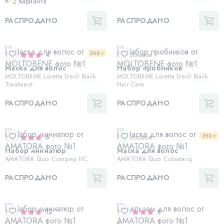
2 варианта
РАСПРОДАНО
РАСПРОДАНО
300 г
4
Нет отзывов
Маска для волос
Набор пробников
MOLTOBENE Loretta Devil Black
MOLTOBENE Loretta Devil Black
Treatment
Hair Care
РАСПРОДАНО
РАСПРОДАНО
250 г
6
Нет отзывов
Набор миниатюр
Маска для волос
AMATORA Quo Compaq HC
AMATORA Quo Colamasq
РАСПРОДАНО
РАСПРОДАНО
12
8