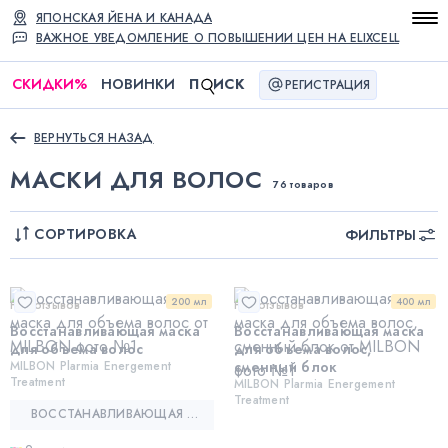
ЯПОНСКАЯ ЙЕНА И КАНАДА
ВАЖНОЕ УВЕДОМЛЕНИЕ О ПОВЫШЕНИИ ЦЕН НА ELIXCELL
СКИДКИ
%
НОВИНКИ
П
ИСК
РЕГИСТРАЦИЯ
ВЕРНУТЬСЯ НАЗАД
МАСКИ ДЛЯ ВОЛОС
76 товаров
СОРТИРОВКА
ФИЛЬТРЫ
200 мл
400 мл
Нет отзывов
Нет отзывов
Восстанавливающая маска
Восстанавливающая маска
для объема волос
для объема волос,
MILBON Plarmia Energement
сменный блок
Treatment
MILBON Plarmia Energement
Treatment
ВОССТАНАВЛИВАЮЩАЯ МАСКА ДЛЯ ОБЪЕМА ВОЛОС — MILBON PLARMIA ENERGEMENT TREATMENT