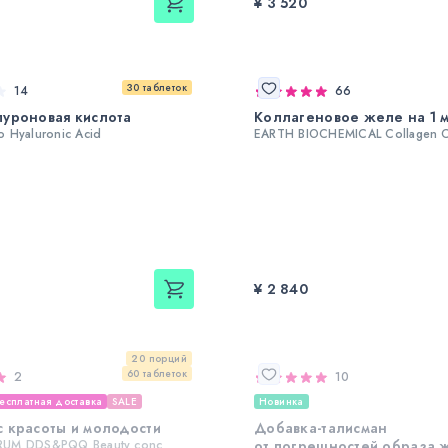
¥ 3 520
30 таблеток
14
66
уроновая кислота
Коллагеновое желе на 1 
 Hyaluronic Acid
EARTH BIOCHEMICAL Collagen C 
¥ 2 840
20 порций
60 таблеток
2
10
есплатная доставка
SALE
Новинка
 красоты и молодости
Добавка-талисман
UM DDS&PQQ Beauty conc
от погрешностей образа 