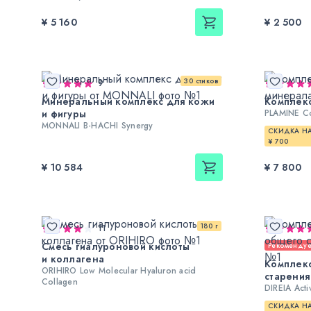
¥ 5 160
¥ 2 500
30 стиков
9
Минеральный комплекс для кожи
Комплекс
и фигуры
PLAMINE C
MONNALI B-HACHI Synergy
СКИДКА НА
¥ 700
¥ 10 584
¥ 7 800
180 г
11
Смесь гиалуроновой кислоты
Рекоменду
и коллагена
Комплекс
ORIHIRO Low Molecular Hyaluron acid
старения
Collagen
DIREIA Act
СКИДКА НА