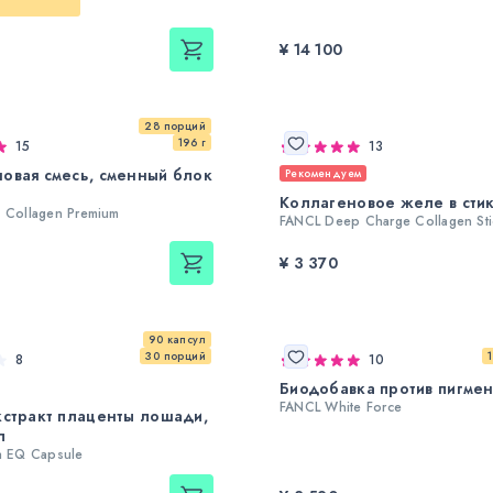
¥ 14 100
28 порций
196 г
15
13
овая смесь, сменный блок
Рекомендуем
Коллагеновое желе в сти
o Collagen Premium
FANCL Deep Charge Collagen Stic
¥ 3 370
90 капсул
30 порций
8
10
Биодобавка против пигме
FANCL White Force
кстракт плаценты лошади,
л
ta EQ Capsule