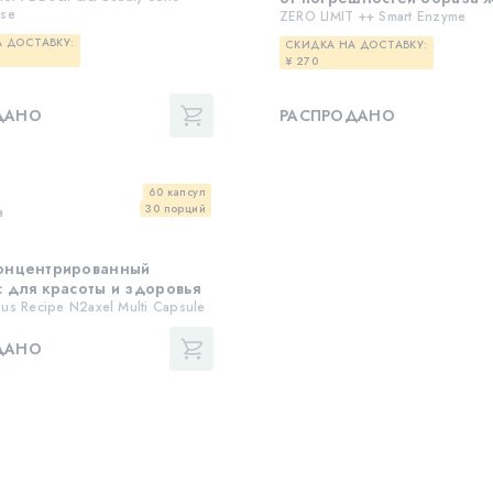
ose
ZERO LIMIT ++ Smart Enzyme
 ДОСТАВКУ:
СКИДКА НА ДОСТАВКУ:
¥ 270
ДАНО
РАСПРОДАНО
60 капсул
30 порций
в
онцентрированный
 для красоты и здоровья
us Recipe N2axel Multi Capsule
ДАНО