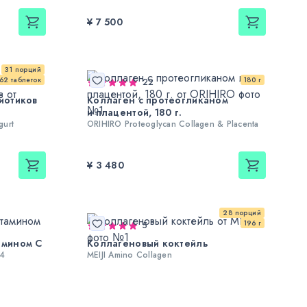
¥ 7 500
31 порций
62 таблеток
180 г
22
иотиков
Коллаген с протеогликаном
и плацентой, 180 г.
gurt
ORIHIRO Proteoglycan Collagen & Placenta
¥ 3 480
28 порций
196 г
5
амином С
Коллагеновый коктейль
24
MEIJI Amino Collagen