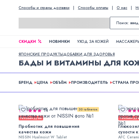
Способы и страны доставки
|
Способы оплаты
|
О нас
|
Н
СКИДКИ
НОВИНКИ
УХОД ЗА КОЖЕЙ
МАССАЖЕРЫ
ЯПОНСКИЕ ПРОДУКТЫ
ДОБАВКИ ДЛЯ ЗДОРОВЬЯ
БАДЫ И ВИТАМИНЫ ДЛЯ КО
БРЕНД
ЦЕНА
ОБЪЁМ
ПРОИЗВОДИТЕЛЬ
СТРАНА ПР
30 таблеток
14
Рекомендуем
Рекоменду
Пробиотик для повышения
Глюкози
качества кожи
сухости 
NISSIN Hyalmoist W Tablet
AFC Ceram