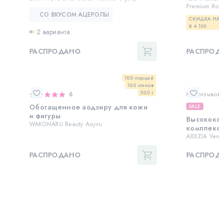
Premium R
СО ВКУСОМ АЦЕРОЛЫ
СКИДКА НА
¥ 4 100
2 варианта
РАСПРОДАНО
РАСПРО
100 порций
100 стиков
300 г
6
Нет отзыво
Обогащенное аодзиру для кожи
SALE
и фигуры
Высокок
WAKONARU Beauty Aojiru
комплекс
AXXZIA Ven
РАСПРОДАНО
РАСПРО