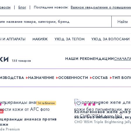
овости
|
Блог
|
Последние новости:
Важное уведомление о повышении ц
Найти
 И АППАРАТЫ
МАКИЯЖ
УХОД ЗА ТЕЛОМ
УХОД ЗА ВОЛОСАМИ
ЖИ
НАШИ РЕКОМЕНДАЦИИ
СНАЧАЛ
135 товаров
ОИЗВОДСТВА
НАЗНАЧЕНИЕ
ОСОБЕННОСТИ
СОСТАВ
ТИП ВОЛ
14 таблеток
7
4
Коллагеновое желе для у
ем
кожи без пигментации, вк
лцерамиды ананаса против
CHO`RISM Triple Brightening Jel
кожи
ide Premium