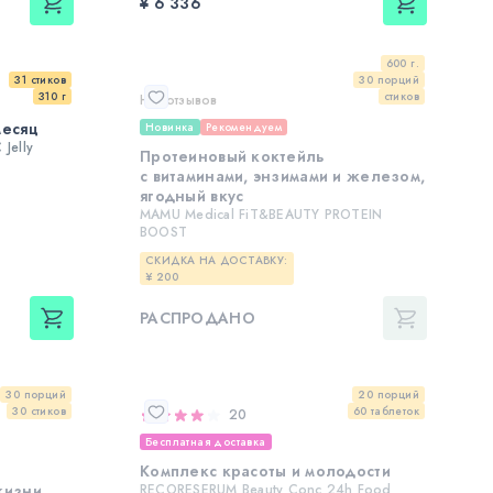
¥ 6 336
600 г.
31 стиков
30 порций
310 г
стиков
Нет отзывов
месяц
Новинка
Рекомендуем
Jelly
Протеиновый коктейль
с витаминами, энзимами и железом,
ягодный вкус
MAMU Medical FiT&BEAUTY PROTEIN
BOOST
СКИДКА НА ДОСТАВКУ:
¥ 200
РАСПРОДАНО
30 порций
20 порций
30 стиков
60 таблеток
20
Бесплатная доставка
Комплекс красоты и молодости
жизни
RECORESERUM Beauty Conc 24h Food