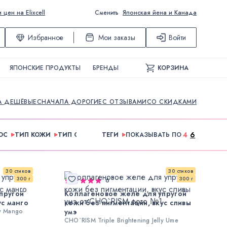
ен на Elixcell
Сменить
Японская йена и Канада
Избранное
Мои заказы
Войти
ЯПОНСКИЕ ПРОДУКТЫ
БРЕНДЫ
КОРЗИНА
А ДЕШЁВЫЕ
СНАЧАЛА ДОРОГИЕ
С ОТЗЫВАМИ
СО СКИДКАМИ
4
6
ОС
ТИП КОЖИ
ТИП СРЕДСТВА
ТЕГИ
ПОКАЗЫВАТЬ ПО
30 стиков
30 стиков
300 г
300 г
6
пругой
Коллагеновое желе для упругой
ус манго
кожи без пигментации, вкус сливы
ly Mango
умэ
CHO`RISM Triple Brightening Jelly Ume