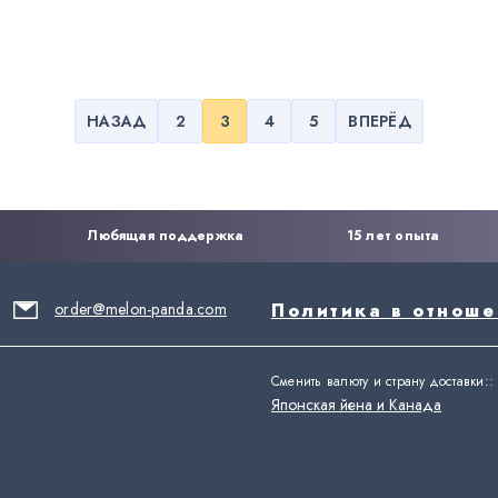
НАЗАД
2
3
4
5
ВПЕРЁД
Любящая поддержка
15 лет опыта
order@melon-panda.com
Политика в отнош
Сменить валюту и страну доставки:
:
Японская йена и Канада