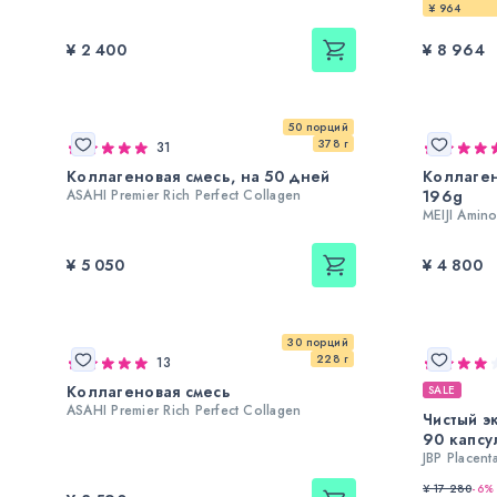
¥ 964
¥ 2 400
¥ 8 964
50 порций
378 г
31
Коллагеновая смесь, на 50 дней
Коллаген
ASAHI Premier Rich Perfect Collagen
196g
MEIJI Amin
¥ 5 050
¥ 4 800
30 порций
228 г
13
Коллагеновая смесь
SALE
ASAHI Premier Rich Perfect Collagen
Чистый э
90 капсу
JBP Placen
¥ 17 280
-
6
%