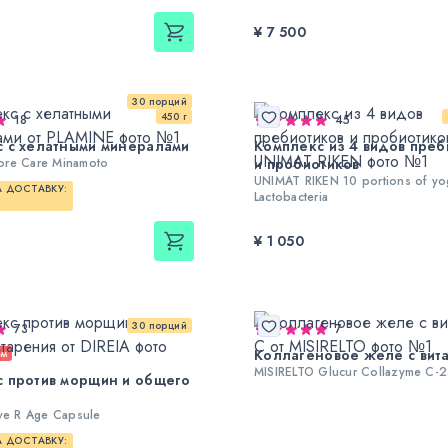
¥ 7 500
30 порций
450 г
18
45
 c хелатными минералами
Комплекс из 4 видов преб
ore Care Minamoto
и пробиотиков
UNIMAT RIKEN 10 portions of yo
 ДОСТАВКУ:
Lactobacteria
¥ 1 050
30 порций
73
7
Коллагеновое желе с вит
ем
MISIRELTO Glucur Collazyme C-
 против морщин и общего
ive R Age Capsule
 ДОСТАВКУ: