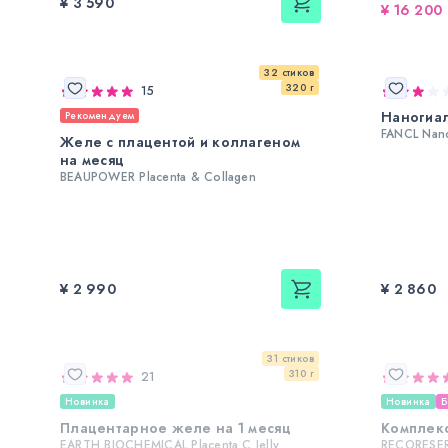
¥ 3 590
¥ 16 200
32 стиков
320 г
15
Наногиал
Рекомендуем
FANCL Nano
Желе с плацентой и коллагеном
на месяц
BEAUPOWER Placenta & Collagen
¥ 2 990
¥ 2 860
31 стиков
310 г
21
Новинка
Новинка
Б
Плацентарное желе на 1 месяц
Комплекс
EARTH BIOCHEMICAL Placenta С Jelly
RECORESER