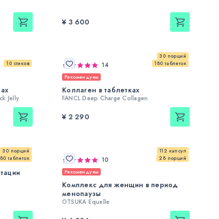
¥ 3 600
30 порций
10 стиков
180 таблеток
14
Рекомендуем
ках
Коллаген в таблетках
k Jelly
FANCL Deep Charge Collagen
¥ 2 290
30 порций
112 капсул
180 таблеток
28 порций
10
нтации
Рекомендуем
Комплекс для женщин в период
менопаузы
OTSUKA Equelle