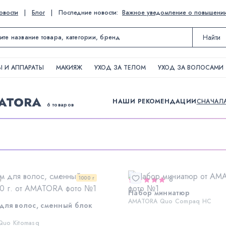
овости
|
Блог
|
Последние новости:
Важное уведомление о повышении ц
Найти
 И АППАРАТЫ
МАКИЯЖ
УХОД ЗА ТЕЛОМ
УХОД ЗА ВОЛОСАМИ
ATORA
НАШИ РЕКОМЕНДАЦИИ
СНАЧАЛ
6 товаров
1000 г
в
6
Набор миниатюр
AMATORA Quo Compaq HC
для волос, сменный блок
uo Kitomasq