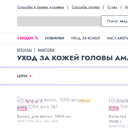
Способы и страны доставки
|
Способы оплаты
|
О нас
|
Н
СКИДКИ
НОВИНКИ
УХОД ЗА КОЖЕЙ
МАССАЖЕРЫ
БРЕНДЫ
AMATORA
УХОД ЗА КОЖЕЙ ГОЛОВЫ AM
ЦЕНА
1000 мл
6
Нет отзыво
SALE
SALE
Ванна для волос, 1000 мл.
Бальзам 
AMATORA Quo Hair Bath
1000 г.
AMATORA Q