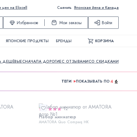
ен на Elixcell
Сменить
Японская йена и Канада
Избранное
Мои заказы
Войти
ЯПОНСКИЕ ПРОДУКТЫ
БРЕНДЫ
КОРЗИНА
А ДЕШЁВЫЕ
СНАЧАЛА ДОРОГИЕ
С ОТЗЫВАМИ
СО СКИДКАМИ
4
6
ТЕГИ
ПОКАЗЫВАТЬ ПО
12
Набор миниатюр
AMATORA Quo Compaq HK