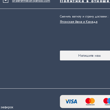
order@melon-panda.com
Политика в отнош
Сменить валюту и страну доставки:
:
Японская йена и Канада
Напишите нам
 зефирок