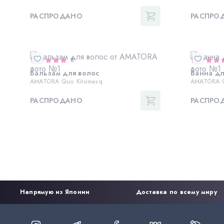
РАСПРОДАНО
РАСПРО
8
Бальзам для волос
Ванна дл
AMATORA Quo Kitomasq
AMATORA Q
РАСПРОДАНО
РАСПРО
Напрямую из Японии
Доставка по всему миру