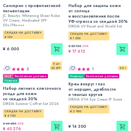
Санскрин с профилактикой
Набор для защиты кожи
пигментации
от солнца
JC Beautys Whitening Sheer Robe
и восстановления после
UV Cream, Medicated SPF
УФ-стресса со скидкой 30%
50+/PA++++
DIREIA UV Reset and Shield Set
СКИДКА НА ДОСТАВКУ:
СКИДКА НА ДОСТАВКУ:
¥ 100
¥ 1 000
¥ 25 160
-
30
%
¥ 6 000
¥ 17 612
6 шт.
50 SPF
20 г
2
1
SALE
Бесплатная доставка
Новинка
Бесплатная доставка
Новинка
Крем вокруг глаз
Набор летнего клеточного
от морщин, дряблости
ухода для кожи
и темных кругов
со скидкой 30%
DIREIA STM Eye Cream IP Some
DIREIA Summer Coffret Set 2026
СКИДКА НА ДОСТАВКУ:
СКИДКА НА ДОСТАВКУ:
¥ 2 900
¥ 4 700
¥ 64 680
-
30
%
¥ 14 300
¥ 45 276