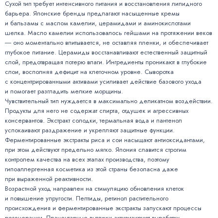
Сухой тип требует интенсивного питания и восстановления липидного
барьера. Японские бренды предлагают насыщенные кремы
и бальзамы с маслом камелии, церамидами и аминокислотами
шелка. Масло камелии использовалось гейшами на протяжении веков
― оно моментально впитывается, не оставляя пленки, и обеспечивает
глубокое питание. Церамиды восстанавливают естественный защитный
слой, предотвращая потерю влаги. Ингредиенты проникают в глубокие
слои, восполняя дефицит на клеточном уровне. Сыворотка
с концентрированными активами усиливает действие базового ухода
и помогает разгладить мелкие морщины.
Чувствительный тип нуждается в максимально деликатном воздействии.
Продукты для него не содержат спирта, отдушек и агрессивных
консервантов. Экстракт солодки, термальная вода и пантенол
успокаивают раздражение и укрепляют защитные функции.
Ферментированные экстракты риса и сои насыщают антиоксидантами,
при этом действуют предельно мягко. Япония славится строгим
контролем качества на всех этапах производства, поэтому
гипоаллергенная косметика из этой страны безопасна даже
при выраженной реактивности.
Возрастной уход направлен на стимуляцию обновления клеток
и повышение упругости. Пептиды, ретинол растительного
происхождения и ферментированные экстракты запускают процессы
регенерации. Плацентарные вытяжки активизируют выработку