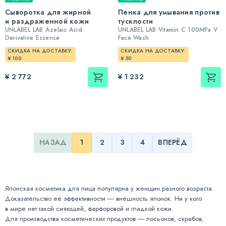
Сыворотка для жирной
Пенка для умывания против
и раздраженной кожи
тусклости
UNLABEL LAB Azelaic Acid
UNLABEL LAB Vitamin C 100MPa V
Derivative Essence
Face Wash
СКИДКА НА ДОСТАВКУ:
СКИДКА НА ДОСТАВКУ:
¥ 100
¥ 50
¥ 2 772
¥ 1 232
НАЗАД
1
2
3
4
ВПЕРЁД
Японская косметика для лица популярна у женщин разного возраста.
Доказательство ее эффективности ― внешность японок. Ни у кого
в мире нет такой сияющей, фарфоровой и гладкой кожи.
Для производства косметических продуктов ― лосьонов, скрабов,