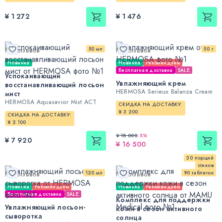
¥ 1 272
¥ 1 476
50 мл
50 г
Нет отзывов
Нет отзывов
Новинка
Новинка
Рекомендуем
Бесплатная доставка
SALE
Успокаивающий
Увлажняющий крем
восстанавливающий лосьон
HERMOSA Serieux Balanza Cream
мист
HERMOSA Aquasavior Mist ACT
СКИДКА НА ДОСТАВКУ:
¥ 3 200
СКИДКА НА ДОСТАВКУ:
¥ 2 100
¥ 18 000
-
8
%
¥ 7 920
¥ 16 500
30 порций
стиков
120 мл
90 таблеток
Нет отзывов
Нет отзывов
Новинка
Рекомендуем
Новинка
Рекомендуем
Бесплатная доставка
SALE
Комплекс для поддержки
Увлажняющий лосьон-
кожи в сезон активного
сыворотка
солнца