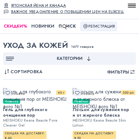
ЯПОНСКАЯ ЙЕНА И КАНАДА
ВАЖНОЕ УВЕДОМЛЕНИЕ О ПОВЫШЕНИИ ЦЕН НА ELIXCELL
СКИДКИ
%
НОВИНКИ
П
ИСК
РЕГИСТРАЦИЯ
УХОД ЗА КОЖЕЙ
1677 товаров
КАТЕГОРИИ
СОРТИРОВКА
ФИЛЬТРЫ
40 г
300 мл
Нет отзывов
Нет отзывов
Новинка
Новинка
Гель для глубокого
Лосьон для сужения пор
очищения пор
и от жирного блеска
MEISHOKU Keana Beaute Pore
MEISHOKU Keana Beaute Skin
Cleaner Gel
Lotion
СКИДКА НА ДОСТАВКУ:
СКИДКА НА ДОСТАВКУ:
¥ 60
¥ 50