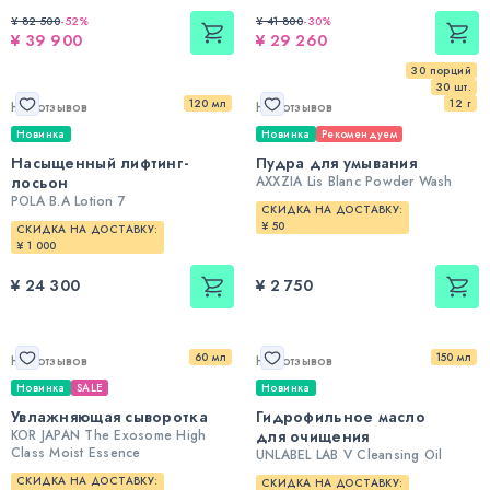
¥ 82 500
-
52
%
¥ 41 800
-
30
%
¥ 39 900
¥ 29 260
30 порций
30 шт.
120 мл
12 г
Нет отзывов
Нет отзывов
Новинка
Новинка
Рекомендуем
Насыщенный лифтинг-
Пудра для умывания
лосьон
AXXZIA Lis Blanc Powder Wash
POLA B.A Lotion 7
СКИДКА НА ДОСТАВКУ:
¥ 50
СКИДКА НА ДОСТАВКУ:
¥ 1 000
¥ 24 300
¥ 2 750
60 мл
150 мл
Нет отзывов
Нет отзывов
Новинка
SALE
Новинка
Увлажняющая сыворотка
Гидрофильное масло
KOR JAPAN The Exosome High
для очищения
Class Moist Essence
UNLABEL LAB V Cleansing Oil
СКИДКА НА ДОСТАВКУ:
СКИДКА НА ДОСТАВКУ: