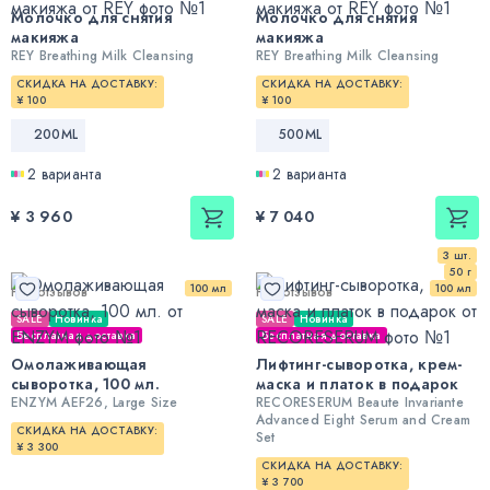
Молочко для снятия
Молочко для снятия
макияжа
макияжа
REY Breathing Milk Cleansing
REY Breathing Milk Cleansing
СКИДКА НА ДОСТАВКУ:
СКИДКА НА ДОСТАВКУ:
¥ 100
¥ 100
200ML
500ML
2 варианта
2 варианта
¥ 3 960
¥ 7 040
3 шт.
50 г
100 мл
100 мл
Нет отзывов
Нет отзывов
SALE
Новинка
SALE
Новинка
Бесплатная доставка
Бесплатная доставка
Омолаживающая
Лифтинг-сыворотка, крем-
сыворотка, 100 мл.
маска и платок в подарок
ENZYM AEF26, Large Size
RECORESERUM Beaute Invariante
Advanced Eight Serum and Cream
СКИДКА НА ДОСТАВКУ:
Set
¥ 3 300
СКИДКА НА ДОСТАВКУ:
¥ 3 700