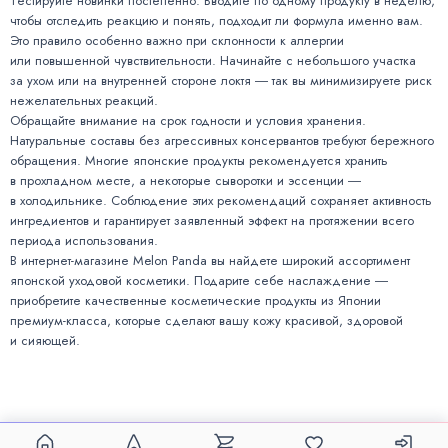
Тестируйте новинки постепенно. Вводите по одному продукту в неделю,
чтобы отследить реакцию и понять, подходит ли формула именно вам.
Это правило особенно важно при склонности к аллергии
или повышенной чувствительности. Начинайте с небольшого участка
за ухом или на внутренней стороне локтя ― так вы минимизируете риск
нежелательных реакций.
Обращайте внимание на срок годности и условия хранения.
Натуральные составы без агрессивных консервантов требуют бережного
обращения. Многие японские продукты рекомендуется хранить
в прохладном месте, а некоторые сыворотки и эссенции ―
в холодильнике. Соблюдение этих рекомендаций сохраняет активность
ингредиентов и гарантирует заявленный эффект на протяжении всего
периода использования.
В интернет-магазине Melon Panda вы найдете широкий ассортимент
японской уходовой косметики. Подарите себе наслаждение ―
приобретите качественные косметические продукты из Японии
премиум-класса, которые сделают вашу кожу красивой, здоровой
и сияющей.