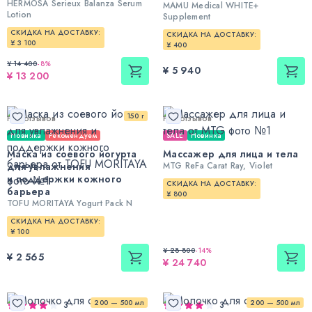
HERMOSA Serieux Balanza Serum
MAMU Medical WHITE+
Lotion
Supplement
СКИДКА НА ДОСТАВКУ:
СКИДКА НА ДОСТАВКУ:
¥ 3 100
¥ 400
¥ 14 400
-
8
%
¥ 5 940
¥ 13 200
150 г
Нет отзывов
Нет отзывов
Новинка
Рекомендуем
SALE
Новинка
Маска из соевого йогурта
Массажер для лица и тела
для увлажнения
MTG ReFa Carat Ray, Violet
и поддержки кожного
СКИДКА НА ДОСТАВКУ:
барьера
¥ 800
TOFU MORITAYA Yogurt Pack N
СКИДКА НА ДОСТАВКУ:
¥ 100
¥ 28 800
-
14
%
¥ 2 565
¥ 24 740
200 — 500 мл
200 — 500 мл
3
3