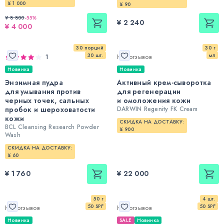
¥ 1 000
¥ 90
¥ 8 800
-
55
%
¥ 2 240
¥ 4 000
30 порций
30 г
30 шт.
мл
1
Нет отзывов
Новинка
Новинка
Энзимная пудра
Активный крем-сыворотка
для умывания против
для регенерации
черных точек, сальных
и омоложения кожи
пробок и шероховатости
DARWIN Regenity FK Cream
кожи
СКИДКА НА ДОСТАВКУ:
BCL Cleansing Research Powder
¥ 900
Wash
СКИДКА НА ДОСТАВКУ:
¥ 60
¥ 1 760
¥ 22 000
50 г
4 шт.
50 SPF
50 SPF
Нет отзывов
Нет отзывов
Новинка
SALE
Новинка