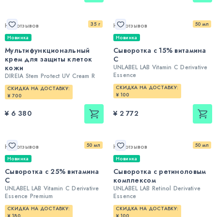
35 г
50 мл
Нет отзывов
Нет отзывов
Новинка
Новинка
Мультифункциональный
Сыворотка с 15% витамина
крем для защиты клеток
С
кожи
UNLABEL LAB Vitamin C Derivative
Essence
DIREIA Stem Protect UV Cream R
СКИДКА НА ДОСТАВКУ:
СКИДКА НА ДОСТАВКУ:
¥ 100
¥ 700
¥ 6 380
¥ 2 772
50 мл
50 мл
Нет отзывов
Нет отзывов
Новинка
Новинка
Сыворотка с 25% витамина
Сыворотка с ретиноловым
С
комплексом
UNLABEL LAB Vitamin C Derivative
UNLABEL LAB Retinol Derivative
Essence Premium
Essence
СКИДКА НА ДОСТАВКУ:
СКИДКА НА ДОСТАВКУ:
¥ 180
¥ 100