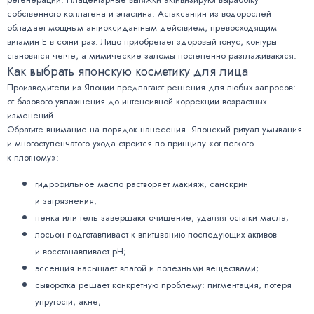
собственного коллагена и эластина. Астаксантин из водорослей
обладает мощным антиоксидантным действием, превосходящим
витамин Е в сотни раз. Лицо приобретает здоровый тонус, контуры
становятся четче, а мимические заломы постепенно разглаживаются.
Как выбрать японскую косметику для лица
Производители из Японии предлагают решения для любых запросов:
от базового увлажнения до интенсивной коррекции возрастных
изменений.
Обратите внимание на порядок нанесения. Японский ритуал умывания
и многоступенчатого ухода строится по принципу «от легкого
к плотному»:
гидрофильное масло растворяет макияж, санскрин
и загрязнения;
пенка или гель завершают очищение, удаляя остатки масла;
лосьон подготавливает к впитыванию последующих активов
и восстанавливает pH;
эссенция насыщает влагой и полезными веществами;
сыворотка решает конкретную проблему: пигментация, потеря
упругости, акне;