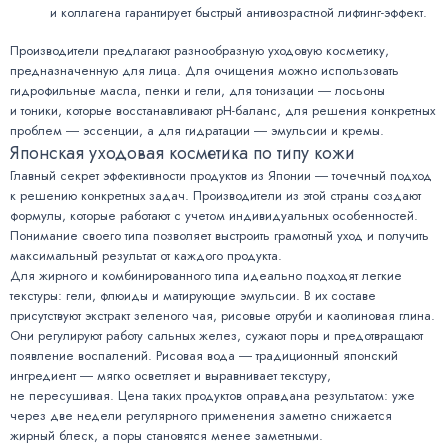
и коллагена гарантирует быстрый антивозрастной лифтинг-эффект.
Производители предлагают разнообразную уходовую косметику,
предназначенную для лица. Для очищения можно использовать
гидрофильные масла, пенки и гели, для тонизации ― лосьоны
и тоники, которые восстанавливают pH-баланс, для решения конкретных
проблем ― эссенции, а для гидратации ― эмульсии и кремы.
Японская уходовая косметика по типу кожи
Главный секрет эффективности продуктов из Японии ― точечный подход
к решению конкретных задач. Производители из этой страны создают
формулы, которые работают с учетом индивидуальных особенностей.
Понимание своего типа позволяет выстроить грамотный уход и получить
максимальный результат от каждого продукта.
Для жирного и комбинированного типа идеально подходят легкие
текстуры: гели, флюиды и матирующие эмульсии. В их составе
присутствуют экстракт зеленого чая, рисовые отруби и каолиновая глина.
Они регулируют работу сальных желез, сужают поры и предотвращают
появление воспалений. Рисовая вода ― традиционный японский
ингредиент ― мягко осветляет и выравнивает текстуру,
не пересушивая. Цена таких продуктов оправдана результатом: уже
через две недели регулярного применения заметно снижается
жирный блеск, а поры становятся менее заметными.