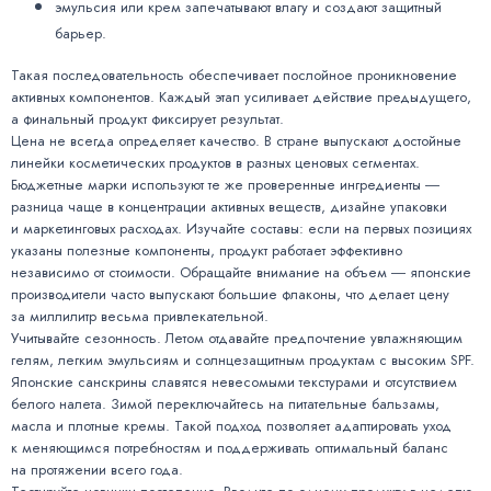
эмульсия или крем запечатывают влагу и создают защитный
барьер.
Такая последовательность обеспечивает послойное проникновение
активных компонентов. Каждый этап усиливает действие предыдущего,
а финальный продукт фиксирует результат.
Цена не всегда определяет качество. В стране выпускают достойные
линейки косметических продуктов в разных ценовых сегментах.
Бюджетные марки используют те же проверенные ингредиенты ―
разница чаще в концентрации активных веществ, дизайне упаковки
и маркетинговых расходах. Изучайте составы: если на первых позициях
указаны полезные компоненты, продукт работает эффективно
независимо от стоимости. Обращайте внимание на объем ― японские
производители часто выпускают большие флаконы, что делает цену
за миллилитр весьма привлекательной.
Учитывайте сезонность. Летом отдавайте предпочтение увлажняющим
гелям, легким эмульсиям и солнцезащитным продуктам с высоким SPF.
Японские санскрины славятся невесомыми текстурами и отсутствием
белого налета. Зимой переключайтесь на питательные бальзамы,
масла и плотные кремы. Такой подход позволяет адаптировать уход
к меняющимся потребностям и поддерживать оптимальный баланс
на протяжении всего года.