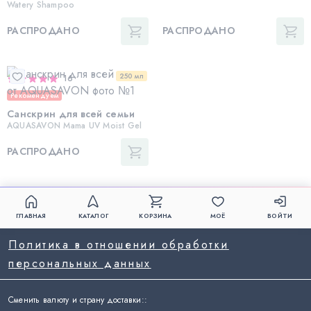
Watery Shampoo
РАСПРОДАНО
РАСПРОДАНО
250 мл
16
Рекомендуем
Санскрин для всей семьи
AQUASAVON Mama UV Moist Gel
РАСПРОДАНО
ГЛАВНАЯ
КАТАЛОГ
КОРЗИНА
МОЁ
ВОЙТИ
Политика в отношении обработки
персональных данных
Сменить валюту и страну доставки:
: