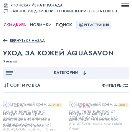
ЯПОНСКАЯ ЙЕНА И КАНАДА
ВАЖНОЕ УВЕДОМЛЕНИЕ О ПОВЫШЕНИИ ЦЕН НА ELIXCELL
СКИДКИ
%
НОВИНКИ
П
ИСК
РЕГИСТРАЦИЯ
ВЕРНУТЬСЯ НАЗАД
УХОД ЗА КОЖЕЙ AQUASAVON
3 товара
КАТЕГОРИИ
СОРТИРОВКА
ФИЛЬТРЫ
230 г
400 г
Нет отзывов
13
Натуральный крем
Натуральный крем
для лица и всего тела
для лица, тела и волос
с ароматом чистоты
AQUASAVON Mama Moist Multi
Cream
AQUASAVON Total Multi Cream