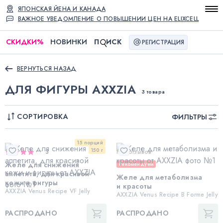
ЯПОНСКАЯ ЙЕНА И КАНАДА
ВАЖНОЕ УВЕДОМЛЕНИЕ О ПОВЫШЕНИИ ЦЕН НА ELIXCELL
СКИДКИ
%
НОВИНКИ
П
ИСК
РЕГИСТРАЦИЯ
ВЕРНУТЬСЯ НАЗАД
ДЛЯ ФИГУРЫ AXXZIA
3 товара
СОРТИРОВКА
ФИЛЬТРЫ
15 порций
150 г
3
Нет отзывов
Желе для снижения
Рекомендуем
аппетита, для красивой
Желе для метаболизма
кожи и фигуры
и красоты
AXXZIA Venus Recipe VF Jelly
AXXZIA Venus Recipe B Forme Jelly
РАСПРОДАНО
РАСПРОДАНО