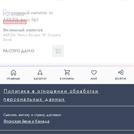
Нет отзывов
Рекомендуем
Энзимный напиток
AXXZIA Venus Recipe VF Enzyme
Drink
РАСПРОДАНО
ГЛАВНАЯ
КАТАЛОГ
КОРЗИНА
МОЁ
ВОЙТИ
Политика в отношении обработки
персональных данных
Сменить валюту и страну доставки:
:
Японская йена и Канада