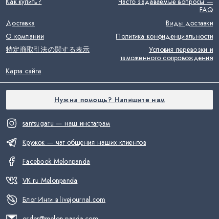
Как купить?
Часто задаваемые вопросы —
FAQ
Доставка
Виды доставки
О компании
Политика конфиденциальности
特定商取引法の関する表示
Условия перевозки и
таможенного сопровождения
Карта сайта
Нужна помощь? Напишите нам
santsugaru — наш инстаграм
Кружок — чат общения наших клиентов
Facebook Melonpanda
VK.ru Melonpanda
Блог Инги в livejournal.com
order@melon-panda.com