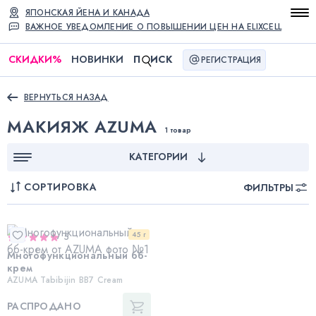
ЯПОНСКАЯ ЙЕНА И КАНАДА
ВАЖНОЕ УВЕДОМЛЕНИЕ О ПОВЫШЕНИИ ЦЕН НА ELIXCELL
СКИДКИ
%
НОВИНКИ
П
ИСК
РЕГИСТРАЦИЯ
ВЕРНУТЬСЯ НАЗАД
МАКИЯЖ AZUMA
1 товар
КАТЕГОРИИ
СОРТИРОВКА
ФИЛЬТРЫ
45 г
5
Многофункциональный бб-
крем
AZUMA Tabibijin BB7 Cream
РАСПРОДАНО