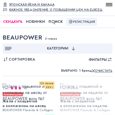
ЯПОНСКАЯ ЙЕНА И КАНАДА
ВАЖНОЕ УВЕДОМЛЕНИЕ О ПОВЫШЕНИИ ЦЕН НА ELIXCELL
СКИДКИ
%
НОВИНКИ
П
ИСК
РЕГИСТРАЦИЯ
BEAUPOWER
2 товара
КАТЕГОРИИ
СОРТИРОВКА
ФИЛЬТРЫ
ВЫБРАНО
:
1 бренд
ОЧИСТИТЬ
32 стиков
320 г
15
Нет отзывов
Рекомендуем
Рекомендуем
Желе с плацентой
Желе с плацентой
и коллагеном на месяц
и коллагеном на неделю
BEAUPOWER Placenta & Collagen
BEAUPOWER Placenta & Collagen