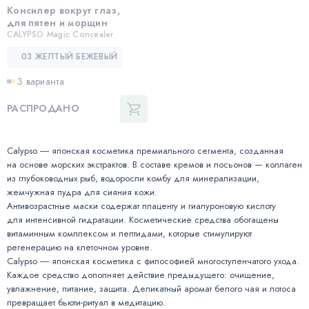
Консилер вокруг глаз,
для пятен и морщин
CALYPSO Magic Concealer
03 ЖЕЛТЫЙ БЕЖЕВЫЙ
3 варианта
РАСПРОДАНО
Calypso ― японская косметика премиального сегмента, созданная
на основе морских экстрактов. В составе кремов и лосьонов — коллаген
из глубоководных рыб, водоросли комбу для минерализации,
жемчужная пудра для сияния кожи.
Антивозрастные маски содержат плаценту и гиалуроновую кислоту
для интенсивной гидратации. Косметические средства обогащены
витаминным комплексом и пептидами, которые стимулируют
регенерацию на клеточном уровне.
Calypso ― японская косметика с философией многоступенчатого ухода.
Каждое средство дополняет действие предыдущего: очищение,
увлажнение, питание, защита. Деликатный аромат белого чая и лотоса
превращает бьюти-ритуал в медитацию.