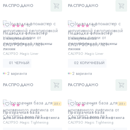
РАСПРОДАНО
РАСПРОДАНО
10
10
Подводка-фломастер
Подводка-фломастер
с интуитивной
с интуитивной
регулировкой толщины
регулировкой толщины
линии
линии
CALYPSO Magic Liner
CALYPSO Magic Liner
01 ЧЕРНЫЙ
02 КОРИЧНЕВЫЙ
2 варианта
2 варианта
РАСПРОДАНО
РАСПРОДАНО
25 г
25 г
2
2
Прозрачная база
Прозрачная база
для мгновенного лифтинга
для мгновенного лифтинга
CALYPSO Magic Tightening
CALYPSO Magic Tightening