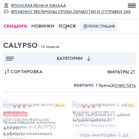
ЯПОНСКАЯ ЙЕНА И КАНАДА
ВРЕМЕННО УВЕЛИЧЕНЫ СРОКИ ОБРАБОТКИ И ОТПРАВКИ ЗАКАЗОВ
СКИДКИ
%
НОВИНКИ
П
ИСК
РЕГИСТРАЦИЯ
CALYPSO
13 товаров
КАТЕГОРИИ
СОРТИРОВКА
ФИЛЬТРЫ
ВЫБРАНО
:
1 бренд
ОЧИСТИТЬ
50 мл
10 г
6
11
Тушь «матрешка» с двумя
Рекомендуем
видами щеточек
Увлажняющее молочко
CALYPSO Mascaryoshka
для рук
с обеззараживающим
ТУШЬ «МАТРЕШКА» С ДВУМЯ ВИДАМИ ЩЕТОЧЕК — CALYPSO MASCARYOSHKA
действием