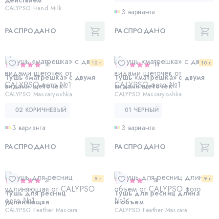
CALYPSO Hand Milk
3 варианта
РАСПРОДАНО
РАСПРОДАНО
10 г
10 г
11
11
Тушь «матрешка» с двумя
Тушь «матрешка» с двумя
видами щеточек
видами щеточек
CALYPSO Mascaryoshka
CALYPSO Mascaryoshka
02 КОРИЧНЕВЫЙ
01 ЧЕРНЫЙ
3 варианта
3 варианта
РАСПРОДАНО
РАСПРОДАНО
9 г
9 г
3
8
Тушь для ресниц
Тушь для ресниц длина
удлиняющая
и объем
CALYPSO Feather Mascara
CALYPSO Feather Mascara