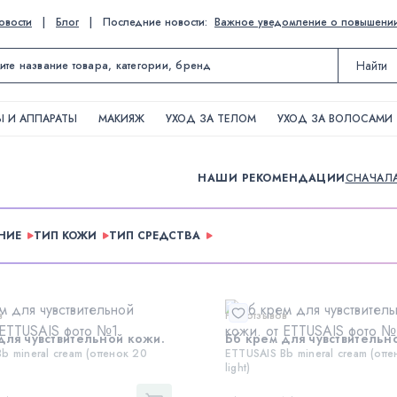
овости
|
Блог
|
Последние новости:
Важное уведомление о повышении ц
Найти
 И АППАРАТЫ
МАКИЯЖ
УХОД ЗА ТЕЛОМ
УХОД ЗА ВОЛОСАМИ
НАШИ РЕКОМЕНДАЦИИ
СНАЧАЛ
НИЕ
ТИП КОЖИ
ТИП СРЕДСТВА
в
Нет отзывов
для чувствительной кожи.
Бб крем для чувствительн
b mineral cream (оттенок 20
ETTUSAIS Bb mineral cream (отте
light)