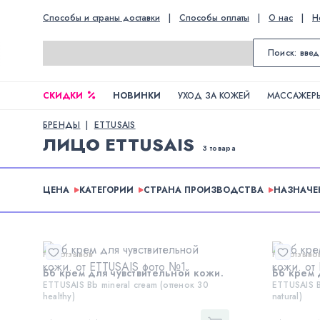
Способы и страны доставки
|
Способы оплаты
|
О нас
|
Н
СКИДКИ
НОВИНКИ
УХОД ЗА КОЖЕЙ
МАССАЖЕРЫ
БРЕНДЫ
ETTUSAIS
ЛИЦО ETTUSAIS
3 товара
ЦЕНА
КАТЕГОРИИ
СТРАНА ПРОИЗВОДСТВА
НАЗНАЧЕ
Нет отзывов
Нет отзыво
Бб крем для чувствительной кожи.
Бб крем 
ETTUSAIS Bb mineral cream (оттенок 30
ETTUSAIS B
healthy)
natural)