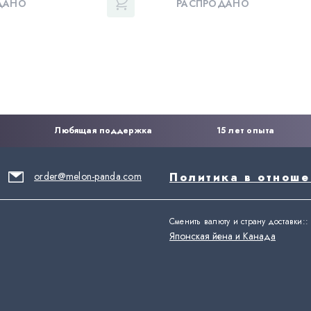
ДАНО
РАСПРОДАНО
Любящая поддержка
15 лет опыта
order@melon-panda.com
Политика в отнош
Сменить валюту и страну доставки:
:
Японская йена и Канада