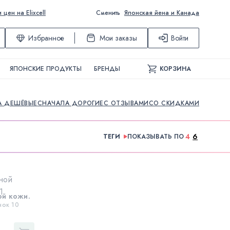
ен на Elixcell
Сменить
Японская йена и Канада
Избранное
Мои заказы
Войти
ЯПОНСКИЕ ПРОДУКТЫ
БРЕНДЫ
КОРЗИНА
А ДЕШЁВЫЕ
СНАЧАЛА ДОРОГИЕ
С ОТЗЫВАМИ
СО СКИДКАМИ
4
6
ТЕГИ
ПОКАЗЫВАТЬ ПО
ой кожи.
нок 10