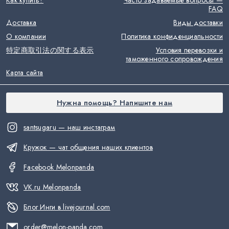
Как купить?
Часто задаваемые вопросы —
FAQ
Доставка
Виды доставки
О компании
Политика конфиденциальности
特定商取引法の関する表示
Условия перевозки и
таможенного сопровождения
Карта сайта
Нужна помощь? Напишите нам
santsugaru — наш инстаграм
Кружок — чат общения наших клиентов
Facebook Melonpanda
VK.ru Melonpanda
Блог Инги в livejournal.com
order@melon-panda.com