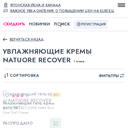
ЯПОНСКАЯ ЙЕНА И КАНАДА
ВАЖНОЕ УВЕДОМЛЕНИЕ О ПОВЫШЕНИИ ЦЕН НА ELIXCELL
СКИДКИ
%
НОВИНКИ
П
ИСК
РЕГИСТРАЦИЯ
ВЕРНУТЬСЯ НАЗАД
УВЛАЖНЯЮЩИЕ КРЕМЫ
NATUORE RECOVER
1 товар
СОРТИРОВКА
ФИЛЬТРЫ
50 г
6
Увлажняющий гель-крем
NATUORE RECOVER NMN Rich
One Gel Cream
РАСПРОДАНО