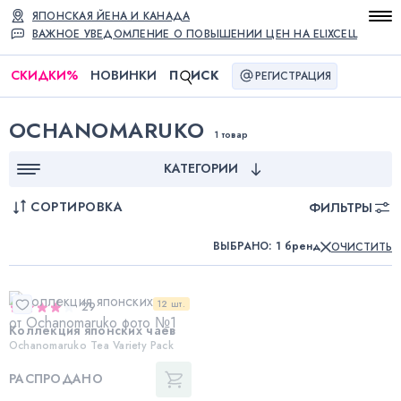
ЯПОНСКАЯ ЙЕНА И КАНАДА
ВАЖНОЕ УВЕДОМЛЕНИЕ О ПОВЫШЕНИИ ЦЕН НА ELIXCELL
СКИДКИ
%
НОВИНКИ
П
ИСК
РЕГИСТРАЦИЯ
OCHANOMARUKO
1 товар
КАТЕГОРИИ
СОРТИРОВКА
ФИЛЬТРЫ
ВЫБРАНО
:
1 бренд
ОЧИСТИТЬ
12 шт.
29
Коллекция японских чаев
Ochanomaruko Tea Variety Pack
РАСПРОДАНО