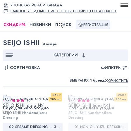
ЯПОНСКАЯ ЙЕНА И КАНАДА
ВАЖНОЕ УВЕДОМЛЕНИЕ О ПОВЫШЕНИИ ЦЕН НА ELIXCELL
СКИДКИ
%
НОВИНКИ
П
ИСК
РЕГИСТРАЦИЯ
SEIJO ISHII
3 товара
КАТЕГОРИИ
СОРТИРОВКА
ФИЛЬТРЫ
ВЫБРАНО
:
1 бренд
ОЧИСТИТЬ
280 г
280 г
280 мл
280 мл
16
16
Соус для чего угодно
Соус для чего угодно
SEIJO ISHII Nandemoikeru
SEIJO ISHII Nandemoikeru
Dressing
Dressing
02 SESAME DRESSING — ЗАПРАВКА ДЛЯ ЧЕГО УГОДНО, КУНЖУТНАЯ
01 NON OIL YUZU DRESSING — ЗАПРАВКА ДЛЯ ЧЕГО УГОДНО, С ЮДЗУ