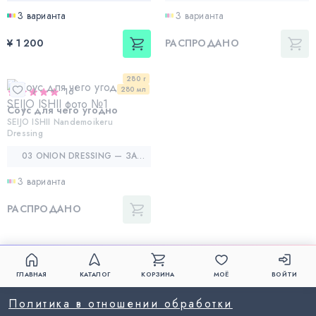
3 варианта
3 варианта
¥ 1 200
РАСПРОДАНО
280 г
280 мл
16
Соус для чего угодно
SEIJO ISHII Nandemoikeru
Dressing
03 ONION DRESSING — ЗАПРАВКА ДЛЯ ЧЕГО УГОДНО, ЛУКОВАЯ
3 варианта
РАСПРОДАНО
ГЛАВНАЯ
КАТАЛОГ
КОРЗИНА
МОЁ
ВОЙТИ
Политика в отношении обработки