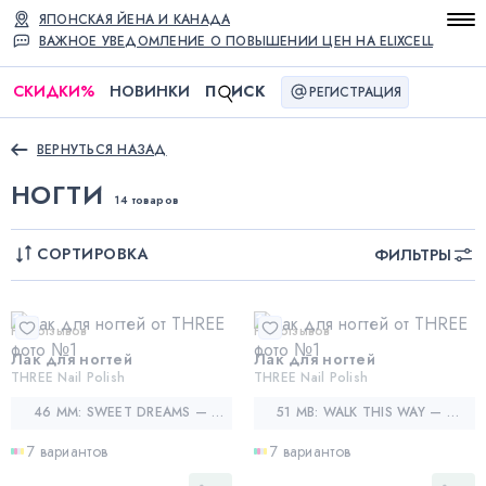
ЯПОНСКАЯ ЙЕНА И КАНАДА
ВАЖНОЕ УВЕДОМЛЕНИЕ О ПОВЫШЕНИИ ЦЕН НА ELIXCELL
СКИДКИ
%
НОВИНКИ
П
ИСК
РЕГИСТРАЦИЯ
ВЕРНУТЬСЯ НАЗАД
НОГТИ
14 товаров
СОРТИРОВКА
ФИЛЬТРЫ
Нет отзывов
Нет отзывов
Лак для ногтей
Лак для ногтей
THREE Nail Polish
THREE Nail Polish
46 MM: SWEET DREAMS — ПУДРОВО-РОЗОВЫЙ
51 MB: WALK THIS WAY — СИЯЮЩИЙ ФИОЛЕТОВЫЙ
7 вариантов
7 вариантов