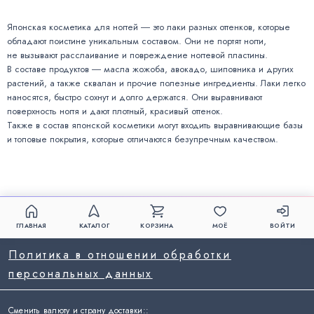
Японская косметика для ногтей ― это лаки разных оттенков, которые
обладают поистине уникальным составом. Они не портят ногти,
не вызывают расслаивание и повреждение ногтевой пластины.
В составе продуктов ― масла жожоба, авокадо, шиповника и других
растений, а также сквалан и прочие полезные ингредиенты. Лаки легко
наносятся, быстро сохнут и долго держатся. Они выравнивают
поверхность ногтя и дают плотный, красивый оттенок.
Также в состав японской косметики могут входить выравнивающие базы
и топовые покрытия, которые отличаются безупречным качеством.
ГЛАВНАЯ
КАТАЛОГ
КОРЗИНА
МОЁ
ВОЙТИ
Политика в отношении обработки
персональных данных
Сменить валюту и страну доставки:
: