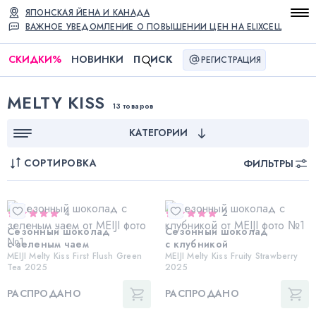
ЯПОНСКАЯ ЙЕНА И КАНАДА
ВАЖНОЕ УВЕДОМЛЕНИЕ О ПОВЫШЕНИИ ЦЕН НА ELIXCELL
СКИДКИ
%
НОВИНКИ
П
ИСК
РЕГИСТРАЦИЯ
MELTY KISS
13 товаров
КАТЕГОРИИ
СОРТИРОВКА
ФИЛЬТРЫ
4
2
Сезонный шоколад
Сезонный шоколад
с зеленым чаем
с клубникой
MEIJI Melty Kiss First Flush Green
MEIJI Melty Kiss Fruity Strawberry
Tea 2025
2025
РАСПРОДАНО
РАСПРОДАНО