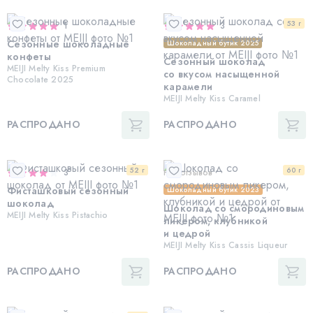
53 г
1
3
Сезонные шоколадные
Шоколадный бутик 2025
конфеты
Сезонный шоколад
MEIJI Melty Kiss Premium
со вкусом насыщенной
Chocolate 2025
карамели
MEIJI Melty Kiss Caramel
РАСПРОДАНО
РАСПРОДАНО
52 г
60 г
3
Нет отзывов
Фисташковый сезонный
Шоколадный бутик 2023
шоколад
Шоколад со смородиновым
MEIJI Melty Kiss Pistachio
ликером, клубникой
и цедрой
MEIJI Melty Kiss Cassis Liqueur
РАСПРОДАНО
РАСПРОДАНО