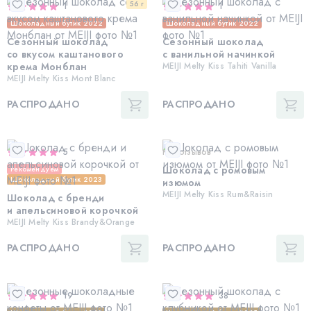
56 г
1
1
Шоколадный бутик 2022
Шоколадный бутик 2022
Сезонный шоколад
Сезонный шоколад
со вкусом каштанового
с ванильной начинкой
крема Монблан
MEIJI Melty Kiss Tahiti Vanilla
MEIJI Melty Kiss Mont Blanc
РАСПРОДАНО
РАСПРОДАНО
5
Нет отзывов
Шоколад с ромовым
Рекомендуем
Шоколадный бутик 2023
изюмом
MEIJI Melty Kiss Rum&Raisin
Шоколад с бренди
и апельсиновой корочкой
MEIJI Melty Kiss Brandy&Orange
РАСПРОДАНО
РАСПРОДАНО
19
38