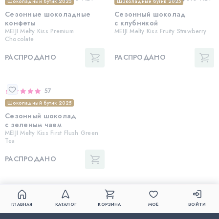
Шоколадный бутик 2025
Шоколадный бутик 2025
Сезонные шоколадные
Сезонный шоколад
конфеты
с клубникой
MEIJI Melty Kiss Premium
MEIJI Melty Kiss Fruity Strawberry
Chocolate
РАСПРОДАНО
РАСПРОДАНО
57
Шоколадный бутик 2025
Сезонный шоколад
с зеленым чаем
MEIJI Melty Kiss First Flush Green
Tea
РАСПРОДАНО
ГЛАВНАЯ
КАТАЛОГ
КОРЗИНА
МОЁ
ВОЙТИ