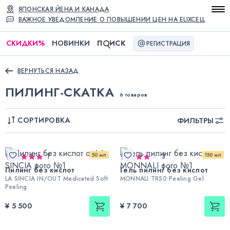
ЯПОНСКАЯ ЙЕНА И КАНАДА
ВАЖНОЕ УВЕДОМЛЕНИЕ О ПОВЫШЕНИИ ЦЕН НА ELIXCELL
СКИДКИ
%
НОВИНКИ
П
ИСК
РЕГИСТРАЦИЯ
ВЕРНУТЬСЯ НАЗАД
ПИЛИНГ-СКАТКА
6 товаров
СОРТИРОВКА
ФИЛЬТРЫ
50 мл
150 мл
1
3
Пилинг без кислот
Гель пилинг без кислот
LA SINCIA IN/OUT Medicated Soft
MONNALI TR50 Peeling Gel
Peeling
¥ 5 500
¥ 7 700