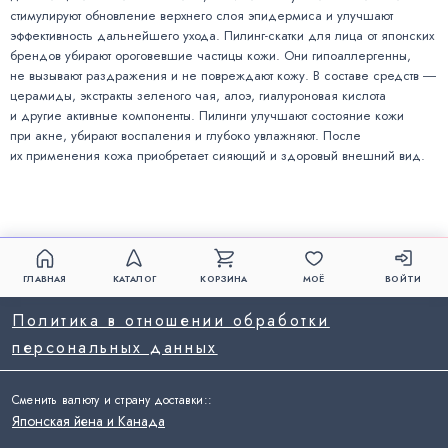
стимулируют обновление верхнего слоя эпидермиса и улучшают
эффективность дальнейшего ухода. Пилинг-скатки для лица от японских
брендов убирают ороговевшие частицы кожи. Они гипоаллергенны,
не вызывают раздражения и не повреждают кожу. В составе средств ―
церамиды, экстракты зеленого чая, алоэ, гиалуроновая кислота
и другие активные компоненты. Пилинги улучшают состояние кожи
при акне, убирают воспаления и глубоко увлажняют. После
их применения кожа приобретает сияющий и здоровый внешний вид.
ГЛАВНАЯ
КАТАЛОГ
КОРЗИНА
МОЁ
ВОЙТИ
Политика в отношении обработки
персональных данных
Сменить валюту и страну доставки:
:
Японская йена и Канада