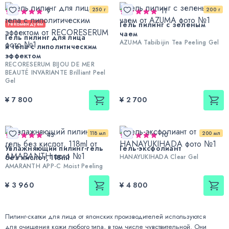
250 г
200 г
9
11
Гель пилинг с зеленым
Рекомендуем
чаем
Гель пилинг для лица
AZUMA Tabibijin Tea Peeling Gel
и тела с липолитическим
эффектом
RECORESERUM BIJOU DE MER
BEAUTÉ INVARIANTE Brilliant Peel
Gel
¥ 7 800
¥ 2 700
118 мл
200 мл
43
10
Увлажняющий пилинг-гель
Гель-эксфолиант
без кислот, 118ml
HANAYUKIHADA Clear Gel
AMARANTH APP-C Moist Peeling
¥ 3 960
¥ 4 800
Пилинг-скатки для лица от японских производителей используются
для очищения кожи любого типа, в том числе чувствительной. Они